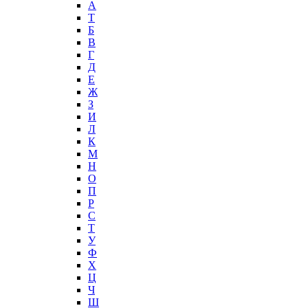
А
T
Б
В
Г
Д
Е
Ж
З
И
Л
К
М
Н
О
П
Р
С
Т
У
Ф
Х
Ц
Ч
Ш