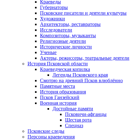
Краеведы
Губернаторы
Псковские писатели и деятели культуры
Художники
Архитекторы, реставраторы
Исследователи
Композиторы, музыканты
Религиозные деятели
Исторические личности
Ученые
Актеры, режиссеры, театральные деятели
История Псковской области
Краеведческая копилка
Легенды Псковского края
Смотрю на древний Псков влюблённо
Памятные места
История образования
Псков Ганзейский
Военная история
Достойные памяти
Псковичи-афганцы
Шестая рота
Спецназ
Псковские следы
Персоны краеведения