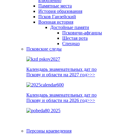
влюблённо
Памятные места
История образования
Псков Ганзейский
Военная история
Достойные памяти
Псковичи-афганцы
Шестая рота
Спецназ
Псковские следы
Календарь знаменательных дат по
Пскову и области на 2027 год>>>
Календарь знаменательных дат по
Пскову и области на 2026 год>>>
Персоны краеведения