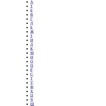
А
T
Б
В
Г
Д
Е
Ж
З
И
Л
К
М
Н
О
П
Р
С
Т
У
Ф
Х
Ц
Ч
Ш