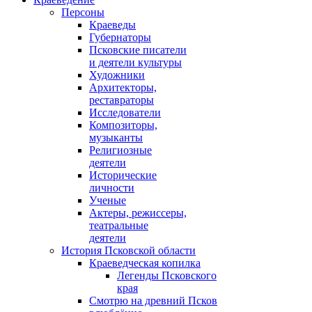
Персоны
Краеведы
Губернаторы
Псковские писатели
и деятели культуры
Художники
Архитекторы,
реставраторы
Исследователи
Композиторы,
музыканты
Религиозные
деятели
Исторические
личности
Ученые
Актеры, режиссеры,
театральные
деятели
История Псковской области
Краеведческая копилка
Легенды Псковского
края
Смотрю на древний Псков