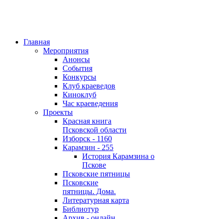
Главная
Мероприятия
Анонсы
События
Конкурсы
Клуб краеведов
Киноклуб
Час краеведения
Проекты
Красная книга
Псковской области
Изборск - 1160
Карамзин - 255
История Карамзина о
Пскове
Псковские пятницы
Псковские
пятницы. Дома.
Литературная карта
Библиотур
Архив - онлайн