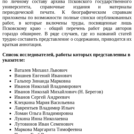
по личному составу архива Псковского государственного
университета, справочные издания и материалы
периодической печати. К биографическим справкам
приложены по возможности полные списки опубликованных
работ, в которые включены труды, посвященные лишь
Псковскому краю - общий перечень работ ряда авторов
гораздо обширнее. В ряде случаев, где из названий статей
трудно составить представление о содержании, приводится их
краткая аннотация.
Список исследователей, работы которых представленны в
указателе:
Ваталев Михаил Львович
Вишнев Евгений Иванович
Гальпер Зинаида Марковна
Иванов Николай Владимирович
Иванов Николай Михайлович (Н. Берегов)
Иванов Сергей Андреевич
Клецкина Мария Васильевна
Лаврентьев Владимир Ильич
Ломан Ольга Владимировна
Лукина Инна Николаевна
Лутовинов Иван Семенович
Маркова Маргарита Тимофеевна