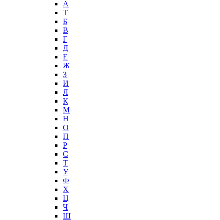
А
T
Б
В
Г
Д
Е
Ж
З
И
Л
К
М
Н
О
П
Р
С
Т
У
Ф
Х
Ц
Ч
Ш