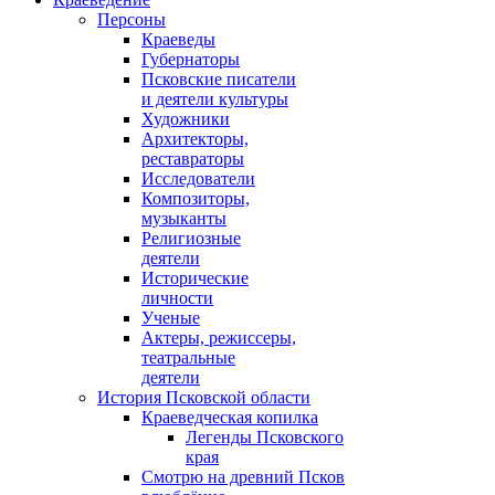
Персоны
Краеведы
Губернаторы
Псковские писатели
и деятели культуры
Художники
Архитекторы,
реставраторы
Исследователи
Композиторы,
музыканты
Религиозные
деятели
Исторические
личности
Ученые
Актеры, режиссеры,
театральные
деятели
История Псковской области
Краеведческая копилка
Легенды Псковского
края
Смотрю на древний Псков