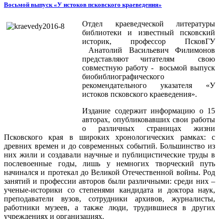
Восьмой выпуск «У истоков псковского краеведения»
Отдел краеведческой литературы
библиотеки и известный псковский
историк, профессор ПсковГУ
Анатолий Васильевич Филимонов
представляют читателям свою
совместную работу - восьмой выпуск
биобиблиографического
рекомендательного указателя «У
истоков псковского краеведения».
Издание содержит информацию о 15
авторах, опубликовавших свои работы
о различных страницах жизни
Псковского края в широких хронологических рамках: с
древних времен и до современных событий. Большинство из
них жили и создавали научные и публицистические труды в
послевоенные годы, лишь у немногих творческий путь
начинался и протекал до Великой Отечественной войны. Род
занятий и профессии авторов были различными: среди них –
ученые-историки со степенями кандидата и доктора наук,
преподаватели вузов, сотрудники архивов, журналисты,
работники музеев, а также люди, трудившиеся в других
учреждениях и организациях.