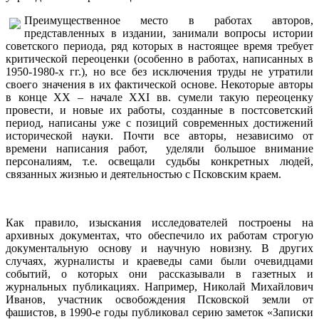
Преимущественное место в работах авторов,
представленных в издании, занимали вопросы истории
советского периода, ряд которых в настоящее время требует
критической переоценки (особенно в работах, написанных в
1950-1980-х гг.), но все без исключения труды не утратили
своего значения в их фактической основе. Некоторые авторы
в конце ХХ – начале XXI вв. сумели такую переоценку
провести, и новые их работы, созданные в постсоветский
период, написаны уже с позиций современных достижений
исторической науки. Почти все авторы, независимо от
времени написания работ, уделяли большое внимание
персоналиям, т.е. освещали судьбы конкретных людей,
связанных жизнью и деятельностью с Псковским краем.
Как правило, изыскания исследователей построены на
архивных документах, что обеспечило их работам строгую
документальную основу и научную новизну. В других
случаях, журналисты и краеведы сами были очевидцами
событий, о которых они рассказывали в газетных и
журнальных публикациях. Например, Николай Михайлович
Иванов, участник освобождения Псковской земли от
фашистов, в 1990-е годы публиковал серию заметок «Записки