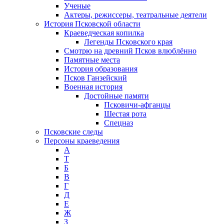
Ученые
Актеры, режиссеры, театральные деятели
История Псковской области
Краеведческая копилка
Легенды Псковского края
Смотрю на древний Псков влюблённо
Памятные места
История образования
Псков Ганзейский
Военная история
Достойные памяти
Псковичи-афганцы
Шестая рота
Спецназ
Псковские следы
Персоны краеведения
А
T
Б
В
Г
Д
Е
Ж
З