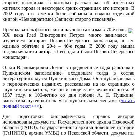
старого псковича», в которых рассказывал об известных
жителях города и некоторых ярких страницах его истории. В
2002 году эти заметки были собраны и изданы отдельной
книгой «Невозвратимое (Записки старого псковича)».
Преподаватель философии и научного атеизма в 70-е годы
ХХ века Глеб Викторович Петров много занимался
изучением истории Псково-Печерского монастыря, в т.ч.
жизнью обители в 20-е – 40-е годы. В 2000 году вышла
отдельная книга автора «Легенды и были Псково-Печерского
монастыря».
Ольга Владимировна Ломан в предвоенные годы работала в
Пушкинском заповеднике, входившем тогда в состав
литературного музея Пушкинского Дома. Она публиковалась
в периодических изданиях, рассказывая на их страницах о
пушкинских местах, жизни и творчестве великого поэта. В
1937 году, к 100-летию со дня гибели А. С. Пушкина,
выпустила путеводитель «По пушкинским местам» (
читать
полный текст>>>
).
Для подготовки биографических справок авторов
использованы документы Государственного архива Псковской
области (ГАПО), Государственного архива новейшей истории
(ГАНИПО), архива УМВД по Псковской области, документы