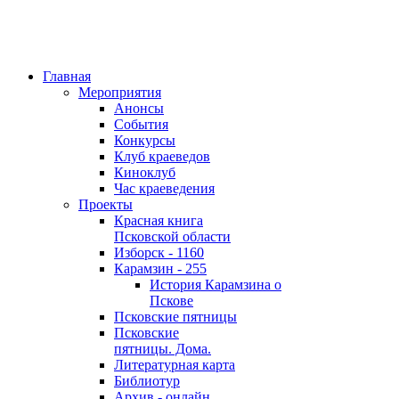
Главная
Мероприятия
Анонсы
События
Конкурсы
Клуб краеведов
Киноклуб
Час краеведения
Проекты
Красная книга
Псковской области
Изборск - 1160
Карамзин - 255
История Карамзина о
Пскове
Псковские пятницы
Псковские
пятницы. Дома.
Литературная карта
Библиотур
Архив - онлайн