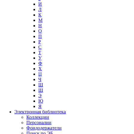
И
Л
К
М
Н
О
П
Р
С
Т
У
Ф
Х
Ц
Ч
Ш
Щ
Э
Ю
Я
Электронная библиотека
Коллекции
Персоналии
Фондодержатели
Поиск по ЭБ