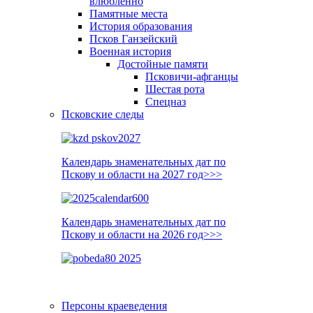
влюблённо
Памятные места
История образования
Псков Ганзейский
Военная история
Достойные памяти
Псковичи-афганцы
Шестая рота
Спецназ
Псковские следы
Календарь знаменательных дат по
Пскову и области на 2027 год>>>
Календарь знаменательных дат по
Пскову и области на 2026 год>>>
Персоны краеведения