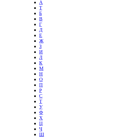
А
T
Б
В
Г
Д
Е
Ж
З
И
Л
К
М
Н
О
П
Р
С
Т
У
Ф
Х
Ц
Ч
Ш