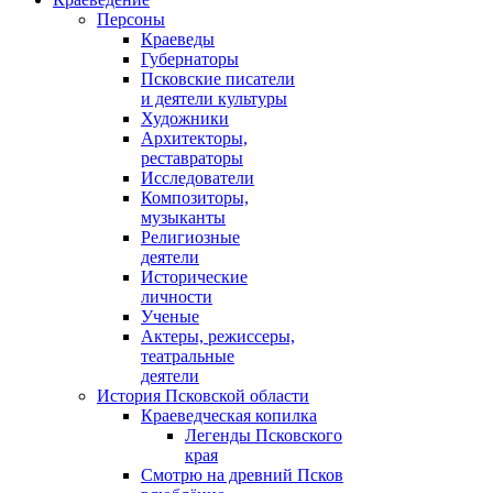
Персоны
Краеведы
Губернаторы
Псковские писатели
и деятели культуры
Художники
Архитекторы,
реставраторы
Исследователи
Композиторы,
музыканты
Религиозные
деятели
Исторические
личности
Ученые
Актеры, режиссеры,
театральные
деятели
История Псковской области
Краеведческая копилка
Легенды Псковского
края
Смотрю на древний Псков