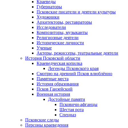
Краеведы
Губернаторы
Псковские писатели и деятели культуры
Художники
Архитекторы, реставраторы
Исследователи
Композиторы, музыканты
Религиозные деятели
Исторические личности
Ученые
Актеры, режиссеры, театральные деятели
История Псковской области
Краеведческая копилка
Легенды Псковского края
Смотрю на древний Псков влюблённо
Памятные места
История образования
Псков Ганзейский
Военная история
Достойные памяти
Псковичи-афганцы
Шестая рота
Спецназ
Псковские следы
Персоны краеведения