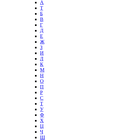
А
T
Б
В
Г
Д
Е
Ж
З
И
Л
К
М
Н
О
П
Р
С
Т
У
Ф
Х
Ц
Ч
Ш