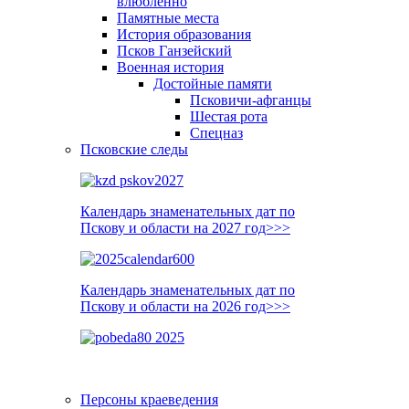
влюблённо
Памятные места
История образования
Псков Ганзейский
Военная история
Достойные памяти
Псковичи-афганцы
Шестая рота
Спецназ
Псковские следы
Календарь знаменательных дат по
Пскову и области на 2027 год>>>
Календарь знаменательных дат по
Пскову и области на 2026 год>>>
Персоны краеведения