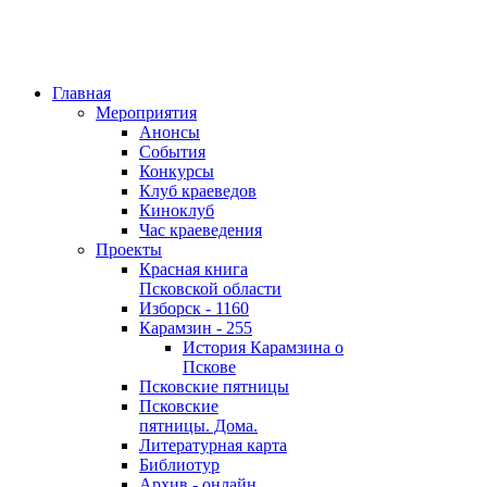
Главная
Мероприятия
Анонсы
События
Конкурсы
Клуб краеведов
Киноклуб
Час краеведения
Проекты
Красная книга
Псковской области
Изборск - 1160
Карамзин - 255
История Карамзина о
Пскове
Псковские пятницы
Псковские
пятницы. Дома.
Литературная карта
Библиотур
Архив - онлайн