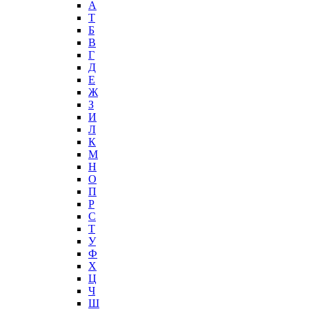
А
T
Б
В
Г
Д
Е
Ж
З
И
Л
К
М
Н
О
П
Р
С
Т
У
Ф
Х
Ц
Ч
Ш