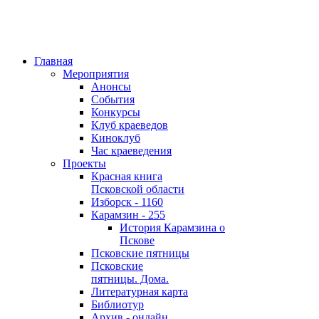
Главная
Мероприятия
Анонсы
События
Конкурсы
Клуб краеведов
Киноклуб
Час краеведения
Проекты
Красная книга
Псковской области
Изборск - 1160
Карамзин - 255
История Карамзина о
Пскове
Псковские пятницы
Псковские
пятницы. Дома.
Литературная карта
Библиотур
Архив - онлайн