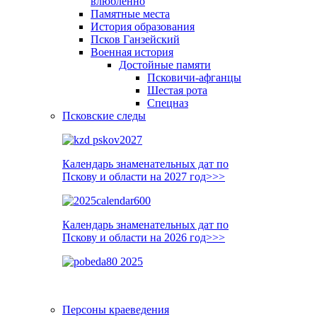
влюблённо
Памятные места
История образования
Псков Ганзейский
Военная история
Достойные памяти
Псковичи-афганцы
Шестая рота
Спецназ
Псковские следы
Календарь знаменательных дат по
Пскову и области на 2027 год>>>
Календарь знаменательных дат по
Пскову и области на 2026 год>>>
Персоны краеведения