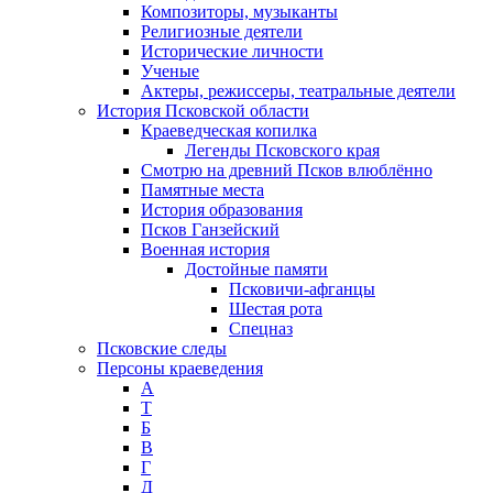
Композиторы, музыканты
Религиозные деятели
Исторические личности
Ученые
Актеры, режиссеры, театральные деятели
История Псковской области
Краеведческая копилка
Легенды Псковского края
Смотрю на древний Псков влюблённо
Памятные места
История образования
Псков Ганзейский
Военная история
Достойные памяти
Псковичи-афганцы
Шестая рота
Спецназ
Псковские следы
Персоны краеведения
А
T
Б
В
Г
Д