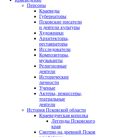
Персоны
Краеведы
Губернаторы
Псковские писатели
и деятели культуры
Художники
Архитекторы,
реставраторы
Исследователи
Композиторы,
музыканты
Религиозные
деятели
Исторические
личности
Ученые
Актеры, режиссеры,
театральные
деятели
История Псковской области
Краеведческая копилка
Легенды Псковского
края
Смотрю на древний Псков