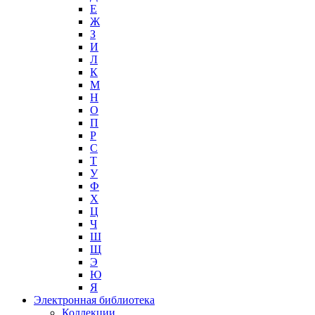
Е
Ж
З
И
Л
К
М
Н
О
П
Р
С
Т
У
Ф
Х
Ц
Ч
Ш
Щ
Э
Ю
Я
Электронная библиотека
Коллекции