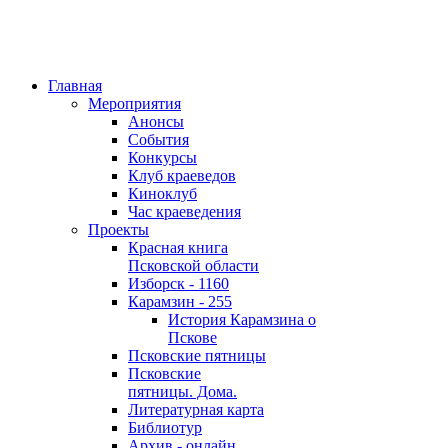
Главная
Мероприятия
Анонсы
События
Конкурсы
Клуб краеведов
Киноклуб
Час краеведения
Проекты
Красная книга
Псковской области
Изборск - 1160
Карамзин - 255
История Карамзина о
Пскове
Псковские пятницы
Псковские
пятницы. Дома.
Литературная карта
Библиотур
Архив - онлайн