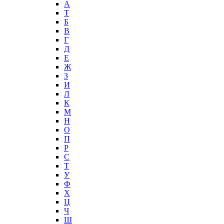
А
T
Б
В
Г
Д
Е
Ж
З
И
Л
К
М
Н
О
П
Р
С
Т
У
Ф
Х
Ц
Ч
Ш