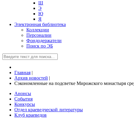
Щ
Э
Ю
Я
Электронная библиотека
Коллекции
Персоналии
Фондодержатели
Поиск по ЭБ
Главная
|
Архив новостей
|
Сэкономленные на подсветке Мирожского монастыря сред
Анонсы
События
Конкурсы
Отдел краеведческой литературы
Клуб краеведов