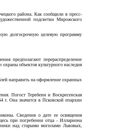
чецкого района. Как сообщили в пресс-
художественной подсветки Мирожского
ьную долгосрочную целевую программу
нения предполагают перераспределение
н охраны объектов культурного наследия
ублей направить на оформление охранных
ения. Погост Теребени и Воскресенская
4 г. Она значится в Псковской епархии
 иконы. Сведения о дате ее освящения
десь при погребении отца - Иллариона
ятники над старыми могилами Львовых,