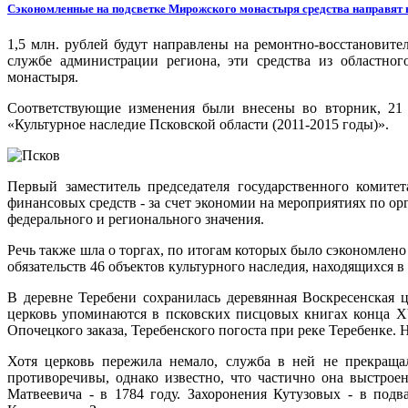
Сэкономленные на подсветке Мирожского монастыря средства направят н
1,5 млн. рублей будут направлены на ремонтно-восстановите
службе администрации региона, эти средства из областно
монастыря.
Соответствующие изменения были внесены во вторник, 21 
«Культурное наследие Псковской области (2011-2015 годы)».
Первый заместитель председателя государственного комите
финансовых средств - за счет экономии на мероприятиях по ор
федерального и регионального значения.
Речь также шла о торгах, по итогам которых было сэкономлен
обязательств 46 объектов культурного наследия, находящихся 
В деревне Теребени сохранилась деревянная Воскресенская 
церковь упоминаются в псковских писцовых книгах конца ХVI
Опочецкого заказа, Теребенского погоста при реке Теребенке.
Хотя церковь пережила немало, служба в ней не прекращал
противоречивы, однако известно, что частично она выстрое
Матвеевича - в 1784 году. Захоронения Кутузовых - в подв