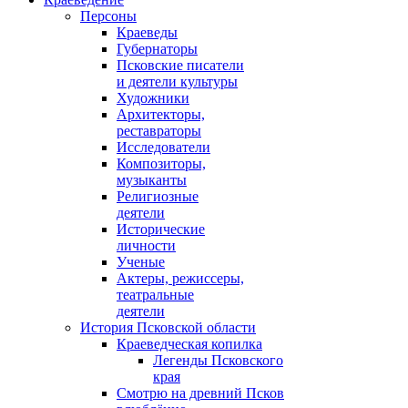
Персоны
Краеведы
Губернаторы
Псковские писатели
и деятели культуры
Художники
Архитекторы,
реставраторы
Исследователи
Композиторы,
музыканты
Религиозные
деятели
Исторические
личности
Ученые
Актеры, режиссеры,
театральные
деятели
История Псковской области
Краеведческая копилка
Легенды Псковского
края
Смотрю на древний Псков