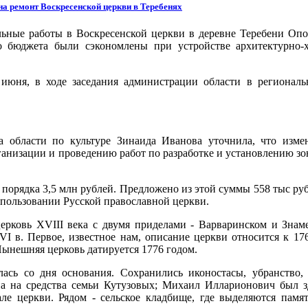
а ремонт Воскресенской церкви в Теребенях
льные работы в Воскресенской церкви в деревне Теребени Опо
го бюджета были сэкономлены при устройстве архитектурно-
июня, в ходе заседания администрации области в регионал
та области по культуре Зинаида Иванова уточнила, что изме
ганизации и проведению работ по разработке и установлению зо
о порядка 3,5 млн рублей. Предложено из этой суммы 558 тыс р
в пользовании Русской православной церкви.
церковь XVIII века с двумя приделами - Варваринском и Знам
 в. Первое, известное нам, описание церкви относится к 176
 Нынешняя церковь датируется 1776 годом.
ась со дня основания. Сохранились иконостасы, убранство,
на на средства семьи Кутузовых; Михаил Илларионович был з
але церкви. Рядом - сельское кладбище, где выделяются пам