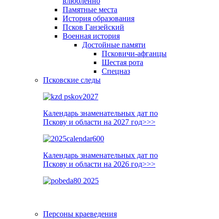
влюблённо
Памятные места
История образования
Псков Ганзейский
Военная история
Достойные памяти
Псковичи-афганцы
Шестая рота
Спецназ
Псковские следы
Календарь знаменательных дат по
Пскову и области на 2027 год>>>
Календарь знаменательных дат по
Пскову и области на 2026 год>>>
Персоны краеведения