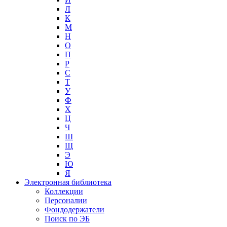
Л
К
М
Н
О
П
Р
С
Т
У
Ф
Х
Ц
Ч
Ш
Щ
Э
Ю
Я
Электронная библиотека
Коллекции
Персоналии
Фондодержатели
Поиск по ЭБ