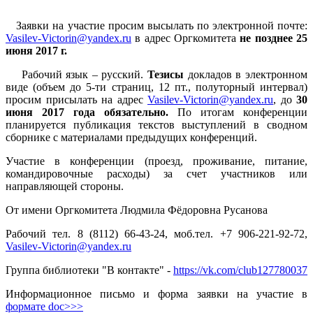
Заявки на участие просим высылать по электронной почте:
Vasilev-Victorin@yandex.ru
в адрес Оргкомитета
не позднее 25
июня 2017 г.
Рабочий язык – русский.
Тезисы
докладов в электронном
виде (объем до 5-ти страниц, 12 пт., полуторный интервал)
просим присылать на адрес
Vasilev-Victorin@yandex.ru
, до
30
июня 2017 года обязательно.
По итогам конференции
планируется публикация текстов выступлений в сводном
сборнике с материалами предыдущих конференций.
Участие в конференции (проезд, проживание, питание,
командировочные расходы) за счет участников или
направляющей стороны.
От имени Оргкомитета Людмила Фёдоровна Русанова
Рабочий тел. 8 (8112) 66-43-24, моб.тел. +7 906-221-92-72,
Vasilev-Victorin@yandex.ru
Группа библиотеки "В контакте" -
https://vk.com/club127780037
Информационное письмо и форма заявки на участие в
формате doc>>>