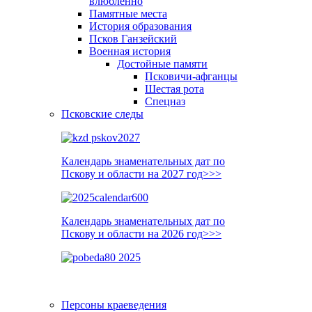
влюблённо
Памятные места
История образования
Псков Ганзейский
Военная история
Достойные памяти
Псковичи-афганцы
Шестая рота
Спецназ
Псковские следы
Календарь знаменательных дат по
Пскову и области на 2027 год>>>
Календарь знаменательных дат по
Пскову и области на 2026 год>>>
Персоны краеведения