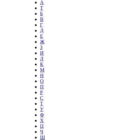
А
T
Б
В
Г
Д
Е
Ж
З
И
Л
К
М
Н
О
П
Р
С
Т
У
Ф
Х
Ц
Ч
Ш