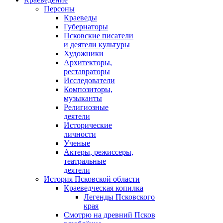
Персоны
Краеведы
Губернаторы
Псковские писатели
и деятели культуры
Художники
Архитекторы,
реставраторы
Исследователи
Композиторы,
музыканты
Религиозные
деятели
Исторические
личности
Ученые
Актеры, режиссеры,
театральные
деятели
История Псковской области
Краеведческая копилка
Легенды Псковского
края
Смотрю на древний Псков