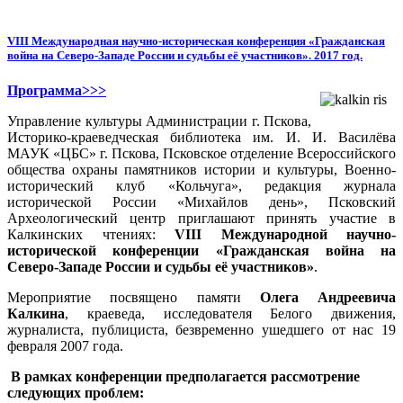
VIII Международная научно-историческая конференция «Гражданская
война на Северо-Западе России и судьбы её участников». 2017 год.
Программа>>>
Управление культуры Администрации г. Пскова,
Историко-краеведческая библиотека им. И. И. Василёва
МАУК «ЦБС» г. Пскова, Псковское отделение Всероссийского
общества охраны памятников истории и культуры, Военно-
исторический клуб «Кольчуга», редакция журнала
исторической России «Михайлов день», Псковский
Археологический центр приглашают принять участие в
Калкинских чтениях:
VIII Международной научно-
исторической конференции «Гражданская война на
Северо-Западе России и судьбы её участников»
.
Мероприятие посвящено памяти
Олега Андреевича
Калкина
, краеведа, исследователя Белого движения,
журналиста, публициста, безвременно ушедшего от нас 19
февраля 2007 года.
В рамках конференции предполагается рассмотрение
следующих проблем: