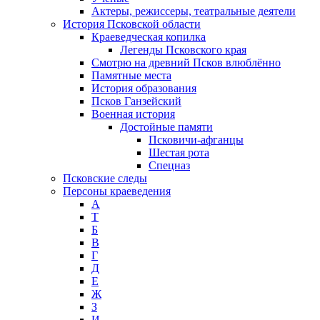
Актеры, режиссеры, театральные деятели
История Псковской области
Краеведческая копилка
Легенды Псковского края
Смотрю на древний Псков влюблённо
Памятные места
История образования
Псков Ганзейский
Военная история
Достойные памяти
Псковичи-афганцы
Шестая рота
Спецназ
Псковские следы
Персоны краеведения
А
T
Б
В
Г
Д
Е
Ж
З
И