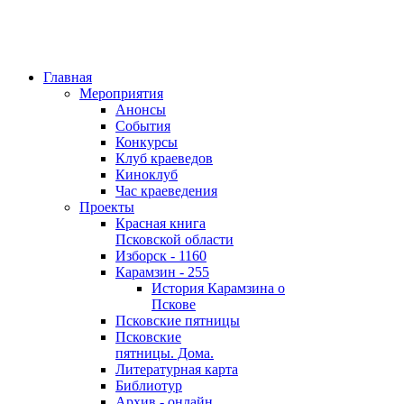
Главная
Мероприятия
Анонсы
События
Конкурсы
Клуб краеведов
Киноклуб
Час краеведения
Проекты
Красная книга
Псковской области
Изборск - 1160
Карамзин - 255
История Карамзина о
Пскове
Псковские пятницы
Псковские
пятницы. Дома.
Литературная карта
Библиотур
Архив - онлайн