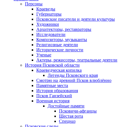
Персоны
Краеведы
Губернаторы
Псковские писатели и деятели культуры
Художники
Архитекторы, реставраторы
Исследователи
Композиторы, музыканты
Религиозные деятели
Исторические личности
Ученые
Актеры, режиссеры, театральные деятели
История Псковской области
Краеведческая копилка
Легенды Псковского края
Смотрю на древний Псков влюблённо
Памятные места
История образования
Псков Ганзейский
Военная история
Достойные памяти
Псковичи-афганцы
Шестая рота
Спецназ
Псковские следы