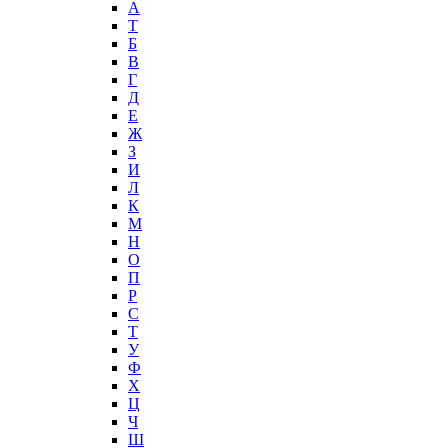
А
T
Б
В
Г
Д
Е
Ж
З
И
Л
К
М
Н
О
П
Р
С
Т
У
Ф
Х
Ц
Ч
Ш