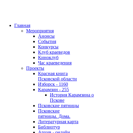
Главная
Мероприятия
Анонсы
События
Конкурсы
Клуб краеведов
Киноклуб
Час краеведения
Проекты
Красная книга
Псковской области
Изборск - 1160
Карамзин - 255
История Карамзина о
Пскове
Псковские пятницы
Псковские
пятницы. Дома.
Литературная карта
Библиотур
Архив - онлайн