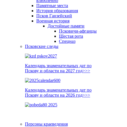
влюблённо
Памятные места
История образования
Псков Ганзейский
Военная история
Достойные памяти
Псковичи-афганцы
Шестая рота
Спецназ
Псковские следы
Календарь знаменательных дат по
Пскову и области на 2027 год>>>
Календарь знаменательных дат по
Пскову и области на 2026 год>>>
Персоны краеведения