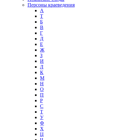
Персоны краеведения
А
T
Б
В
Г
Д
Е
Ж
З
И
Л
К
М
Н
О
П
Р
С
Т
У
Ф
Х
Ц
Ч