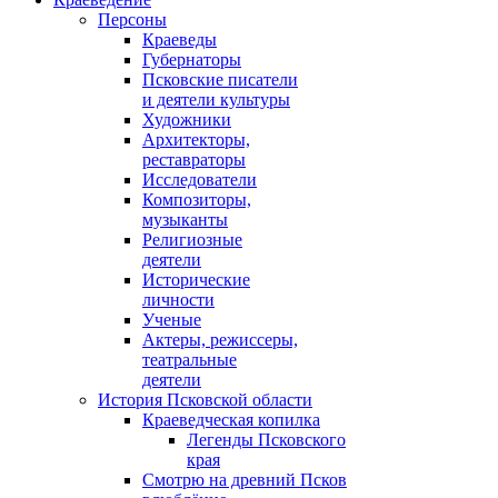
Персоны
Краеведы
Губернаторы
Псковские писатели
и деятели культуры
Художники
Архитекторы,
реставраторы
Исследователи
Композиторы,
музыканты
Религиозные
деятели
Исторические
личности
Ученые
Актеры, режиссеры,
театральные
деятели
История Псковской области
Краеведческая копилка
Легенды Псковского
края
Смотрю на древний Псков