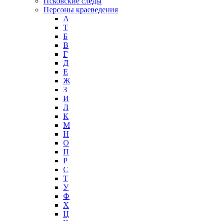
Псковские следы
Персоны краеведения
А
T
Б
В
Г
Д
Е
Ж
З
И
Л
К
М
Н
О
П
Р
С
Т
У
Ф
Х
Ц