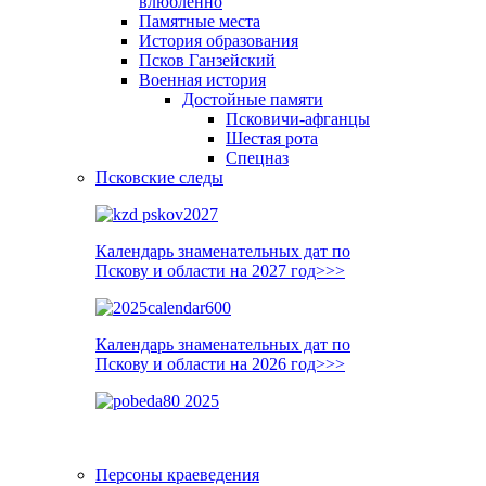
влюблённо
Памятные места
История образования
Псков Ганзейский
Военная история
Достойные памяти
Псковичи-афганцы
Шестая рота
Спецназ
Псковские следы
Календарь знаменательных дат по
Пскову и области на 2027 год>>>
Календарь знаменательных дат по
Пскову и области на 2026 год>>>
Персоны краеведения