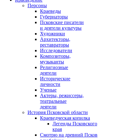
Персоны
Краеведы
Губернаторы
Псковские писатели
и деятели культуры
Художники
Архитекторы,
реставраторы
Исследователи
Композиторы,
музыканты
Религиозные
деятели
Исторические
личности
Ученые
Актеры, режиссеры,
театральные
деятели
История Псковской области
Краеведческая копилка
Легенды Псковского
края
Смотрю на древний Псков