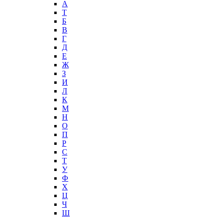
А
T
Б
В
Г
Д
Е
Ж
З
И
Л
К
М
Н
О
П
Р
С
Т
У
Ф
Х
Ц
Ч
Ш