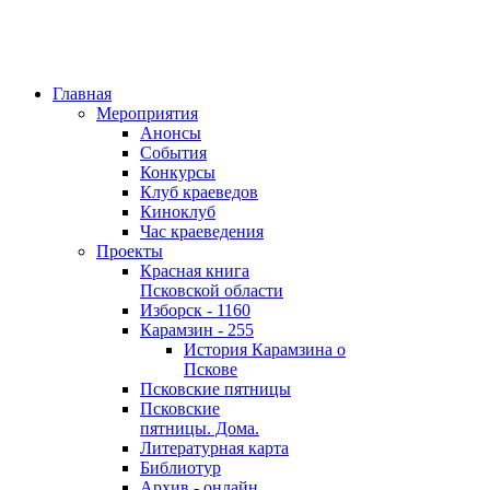
Главная
Мероприятия
Анонсы
События
Конкурсы
Клуб краеведов
Киноклуб
Час краеведения
Проекты
Красная книга
Псковской области
Изборск - 1160
Карамзин - 255
История Карамзина о
Пскове
Псковские пятницы
Псковские
пятницы. Дома.
Литературная карта
Библиотур
Архив - онлайн