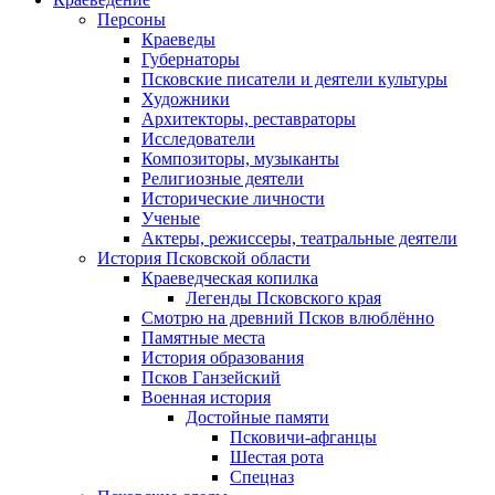
Персоны
Краеведы
Губернаторы
Псковские писатели и деятели культуры
Художники
Архитекторы, реставраторы
Исследователи
Композиторы, музыканты
Религиозные деятели
Исторические личности
Ученые
Актеры, режиссеры, театральные деятели
История Псковской области
Краеведческая копилка
Легенды Псковского края
Смотрю на древний Псков влюблённо
Памятные места
История образования
Псков Ганзейский
Военная история
Достойные памяти
Псковичи-афганцы
Шестая рота
Спецназ