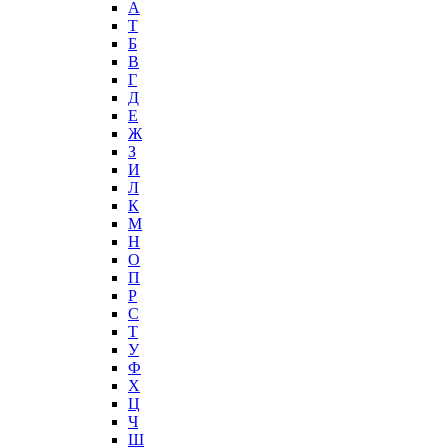
А
T
Б
В
Г
Д
Е
Ж
З
И
Л
К
М
Н
О
П
Р
С
Т
У
Ф
Х
Ц
Ч
Ш