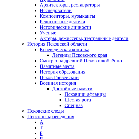
Архитекторы, реставраторы
Исследователи
Композиторы, музыканты
Религиозные деятели
Исторические личности
Ученые
Актеры, режиссеры, театральные деятели
История Псковской области
Краеведческая копилка
Легенды Псковского края
Смотрю на древний Псков влюблённо
Памятные места
История образования
Псков Ганзейский
Военная история
Достойные памяти
Псковичи-афганцы
Шестая рота
Спецназ
Псковские следы
Персоны краеведения
А
T
Б
В