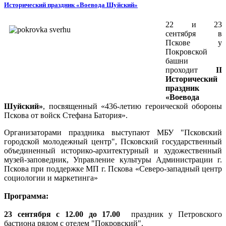
Исторический праздник «Воевода Шуйский»
22 и 23
сентября в
Пскове у
Покровской
башни
проходит
II
Исторический
праздник
«Воевода
Шуйский»
, посвященный «436-летию героической обороны
Пскова от войск Стефана Батория».
Организаторами праздника выступают МБУ "Псковский
городской молодежный центр", Псковский государственный
объединенный историко-архитектурный и художественный
музей-заповедник, Управление культуры Администрации г.
Пскова при поддержке МП г. Пскова «Северо-западный центр
социологии и маркетинга»
Программа:
23 сентября с 12.00 до 17.00
праздник у Петровского
бастиона рядом с отелем "Покровский".