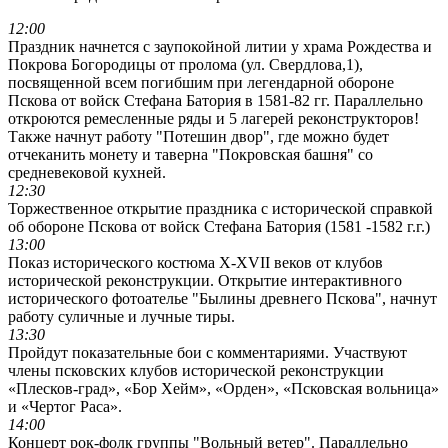
12:00
Праздник начнется с заупокойной литии у храма Рождества и
Покрова Богородицы от пролома (ул. Свердлова,1),
посвященной всем погибшим при легендарной обороне
Пскова от войск Стефана Батория в 1581-82 гг. Параллельно
откроются ремесленные ряды и 5 лагерей реконструкторов!
Также начнут работу "Потешин двор", где можно будет
отчеканить монету и таверна "Покровская башня" со
средневековой кухней.
12:30
Торжественное открытие праздника с исторической справкой
об обороне Пскова от войск Стефана Батория (1581 -1582 г.г.)
13:00
Показ исторического костюма X-XVII веков от клубов
исторической реконструкции. Открытие интерактивного
исторического фотоателье "Былины древнего Пскова", начнут
работу суличные и лучные тиры.
13:30
Пройдут показательные бои с комментариями. Участвуют
члены псковских клубов исторической реконструкции
«Плесков-град», «Бор Хейм», «Орден», «Псковская вольница»
и «Чертог Раса».
14:00
Концерт рок-фолк группы "Вольный ветер". Параллельно