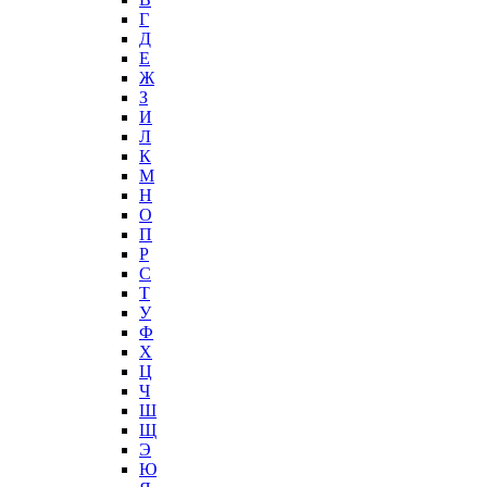
Г
Д
Е
Ж
З
И
Л
К
М
Н
О
П
Р
С
Т
У
Ф
Х
Ц
Ч
Ш
Щ
Э
Ю