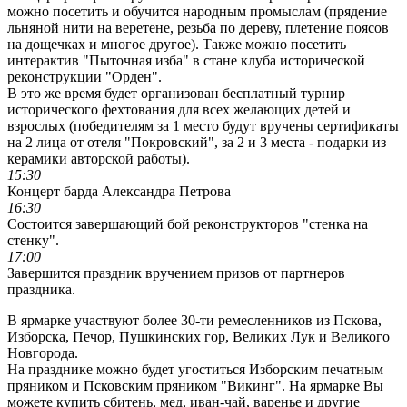
можно посетить и обучится народным промыслам (прядение
льняной нити на веретене, резьба по дереву, плетение поясов
на дощечках и многое другое). Также можно посетить
интерактив "Пыточная изба" в стане клуба исторической
реконструкции "Орден".
В это же время будет организован бесплатный турнир
исторического фехтования для всех желающих детей и
взрослых (победителям за 1 место будут вручены сертификаты
на 2 лица от отеля "Покровский", за 2 и 3 места - подарки из
керамики авторской работы).
15:30
Концерт барда Александра Петрова
16:30
Состоится завершающий бой реконструкторов "стенка на
стенку".
17:00
Завершится праздник вручением призов от партнеров
праздника.
В ярмарке участвуют более 30-ти ремесленников из Пскова,
Изборска, Печор, Пушкинских гор, Великих Лук и Великого
Новгорода.
На празднике можно будет угоститься Изборским печатным
пряником и Псковским пряником "Викинг". На ярмарке Вы
можете купить сбитень, мед, иван-чай, варенье и другие