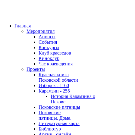
Главная
Мероприятия
Анонсы
События
Конкурсы
Клуб краеведов
Киноклуб
Час краеведения
Проекты
Красная книга
Псковской области
Изборск - 1160
Карамзин - 255
История Карамзина о
Пскове
Псковские пятницы
Псковские
пятницы. Дома.
Литературная карта
Библиотур
Архив - онлайн