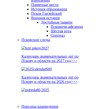
влюблённо
Памятные места
История образования
Псков Ганзейский
Военная история
Достойные памяти
Псковичи-афганцы
Шестая рота
Спецназ
Псковские следы
Календарь знаменательных дат по
Пскову и области на 2027 год>>>
Календарь знаменательных дат по
Пскову и области на 2026 год>>>
Персоны краеведения