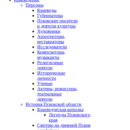
Персоны
Краеведы
Губернаторы
Псковские писатели
и деятели культуры
Художники
Архитекторы,
реставраторы
Исследователи
Композиторы,
музыканты
Религиозные
деятели
Исторические
личности
Ученые
Актеры, режиссеры,
театральные
деятели
История Псковской области
Краеведческая копилка
Легенды Псковского
края
Смотрю на древний Псков