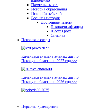
влюблённо
Памятные места
История образования
Псков Ганзейский
Военная история
Достойные памяти
Псковичи-афганцы
Шестая рота
Спецназ
Псковские следы
Календарь знаменательных дат по
Пскову и области на 2027 год>>>
Календарь знаменательных дат по
Пскову и области на 2026 год>>>
Персоны краеведения