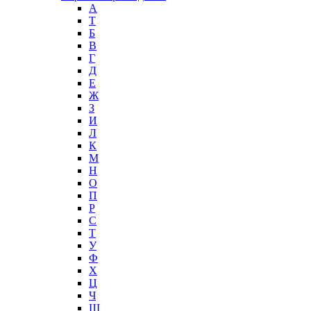
А
T
Б
В
Г
Д
Е
Ж
З
И
Л
К
М
Н
О
П
Р
С
Т
У
Ф
Х
Ц
Ч
Ш