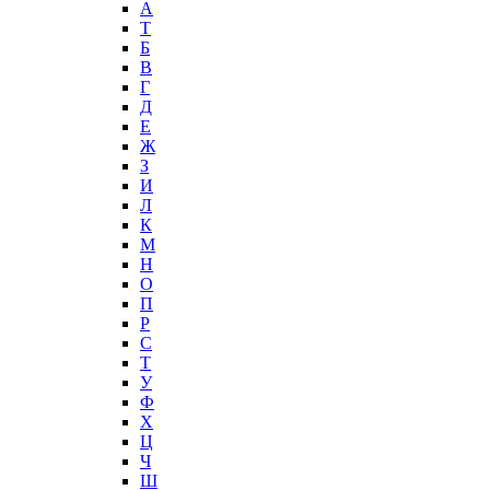
А
T
Б
В
Г
Д
Е
Ж
З
И
Л
К
М
Н
О
П
Р
С
Т
У
Ф
Х
Ц
Ч
Ш