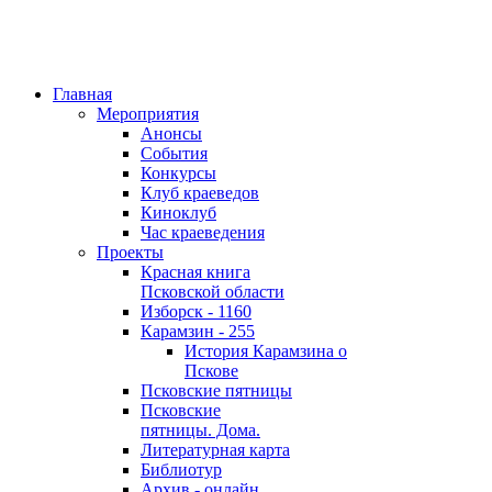
Главная
Мероприятия
Анонсы
События
Конкурсы
Клуб краеведов
Киноклуб
Час краеведения
Проекты
Красная книга
Псковской области
Изборск - 1160
Карамзин - 255
История Карамзина о
Пскове
Псковские пятницы
Псковские
пятницы. Дома.
Литературная карта
Библиотур
Архив - онлайн