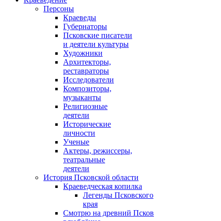
Персоны
Краеведы
Губернаторы
Псковские писатели
и деятели культуры
Художники
Архитекторы,
реставраторы
Исследователи
Композиторы,
музыканты
Религиозные
деятели
Исторические
личности
Ученые
Актеры, режиссеры,
театральные
деятели
История Псковской области
Краеведческая копилка
Легенды Псковского
края
Смотрю на древний Псков