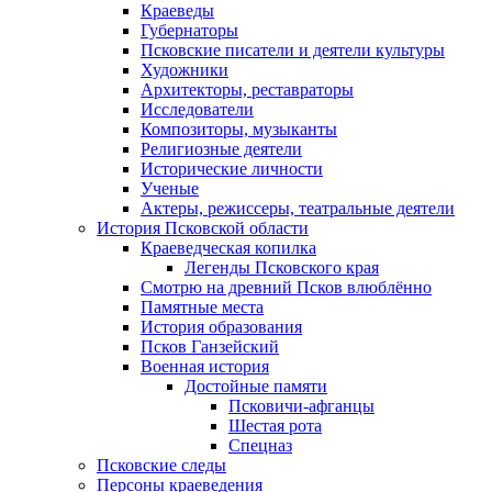
Краеведы
Губернаторы
Псковские писатели и деятели культуры
Художники
Архитекторы, реставраторы
Исследователи
Композиторы, музыканты
Религиозные деятели
Исторические личности
Ученые
Актеры, режиссеры, театральные деятели
История Псковской области
Краеведческая копилка
Легенды Псковского края
Смотрю на древний Псков влюблённо
Памятные места
История образования
Псков Ганзейский
Военная история
Достойные памяти
Псковичи-афганцы
Шестая рота
Спецназ
Псковские следы
Персоны краеведения