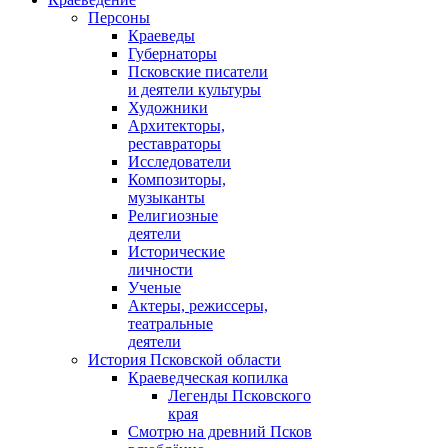
Персоны
Краеведы
Губернаторы
Псковские писатели
и деятели культуры
Художники
Архитекторы,
реставраторы
Исследователи
Композиторы,
музыканты
Религиозные
деятели
Исторические
личности
Ученые
Актеры, режиссеры,
театральные
деятели
История Псковской области
Краеведческая копилка
Легенды Псковского
края
Смотрю на древний Псков