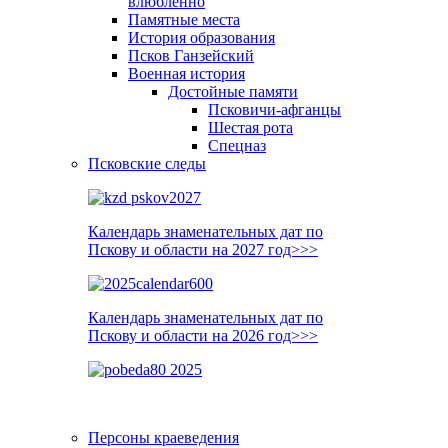
влюблённо
Памятные места
История образования
Псков Ганзейский
Военная история
Достойные памяти
Псковичи-афганцы
Шестая рота
Спецназ
Псковские следы
Календарь знаменательных дат по
Пскову и области на 2027 год>>>
Календарь знаменательных дат по
Пскову и области на 2026 год>>>
Персоны краеведения