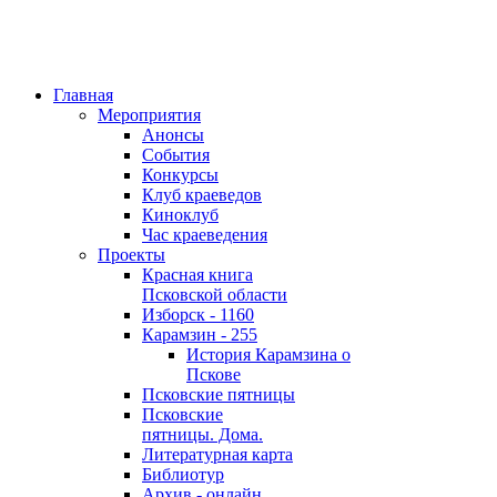
Главная
Мероприятия
Анонсы
События
Конкурсы
Клуб краеведов
Киноклуб
Час краеведения
Проекты
Красная книга
Псковской области
Изборск - 1160
Карамзин - 255
История Карамзина о
Пскове
Псковские пятницы
Псковские
пятницы. Дома.
Литературная карта
Библиотур
Архив - онлайн