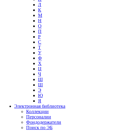
Л
К
М
Н
О
П
Р
С
Т
У
Ф
Х
Ц
Ч
Ш
Щ
Э
Ю
Я
Электронная библиотека
Коллекции
Персоналии
Фондодержатели
Поиск по ЭБ