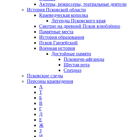
Актеры, режиссеры, театральные деятели
История Псковской области
Краеведческая копилка
Легенды Псковского края
Смотрю на древний Псков влюблённо
Памятные места
История образования
Псков Ганзейский
Военная история
Достойные памяти
Псковичи-афганцы
Шестая рота
Спецназ
Псковские следы
Персоны краеведения
А
T
Б
В
Г
Д
Е
Ж
З
И