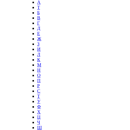
А
T
Б
В
Г
Д
Е
Ж
З
И
Л
К
М
Н
О
П
Р
С
Т
У
Ф
Х
Ц
Ч
Ш