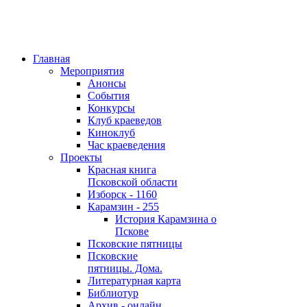
Главная
Мероприятия
Анонсы
События
Конкурсы
Клуб краеведов
Киноклуб
Час краеведения
Проекты
Красная книга
Псковской области
Изборск - 1160
Карамзин - 255
История Карамзина о
Пскове
Псковские пятницы
Псковские
пятницы. Дома.
Литературная карта
Библиотур
Архив - онлайн