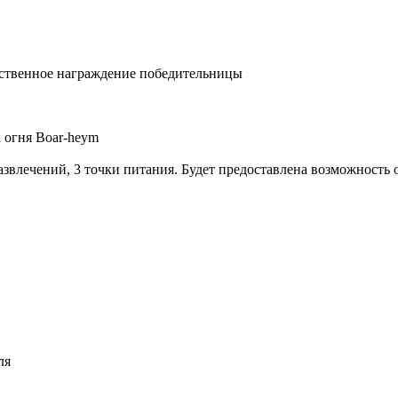
ественное награждение победительницы
а огня Boar-heym
звлечений, 3 точки питания. Будет предоставлена возможность о
ля