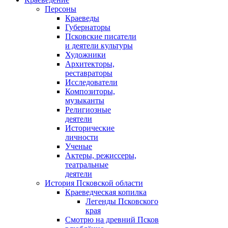
Персоны
Краеведы
Губернаторы
Псковские писатели
и деятели культуры
Художники
Архитекторы,
реставраторы
Исследователи
Композиторы,
музыканты
Религиозные
деятели
Исторические
личности
Ученые
Актеры, режиссеры,
театральные
деятели
История Псковской области
Краеведческая копилка
Легенды Псковского
края
Смотрю на древний Псков