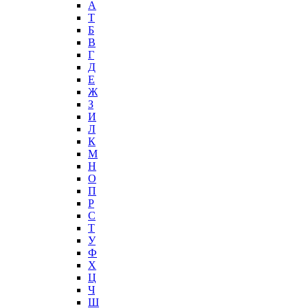
А
T
Б
В
Г
Д
Е
Ж
З
И
Л
К
М
Н
О
П
Р
С
Т
У
Ф
Х
Ц
Ч
Ш