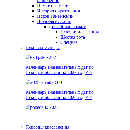
влюблённо
Памятные места
История образования
Псков Ганзейский
Военная история
Достойные памяти
Псковичи-афганцы
Шестая рота
Спецназ
Псковские следы
Календарь знаменательных дат по
Пскову и области на 2027 год>>>
Календарь знаменательных дат по
Пскову и области на 2026 год>>>
Персоны краеведения