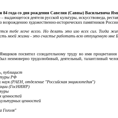
ся 84 года со дня рождения Савелия (Саввы) Васильевича Ямщ
)
– выдающегося деятеля русской культуры, искусствоведа, реста
по возрождению художественно-исторических памятников России
тся тебе легче всего. Но делать это изо всех сил. Тогда ж
ость моей жизни - это счастье работать всю отпущенную мне 
мщиков посвятил созидательному труду во имя процветания р
о был неимоверно трудолюбивый, деятельный, талантливый челове
ь, публицист
льтуры РФ
наук (РАЕН, отделение "Российская энциклопедия")
рации (ГосНИИР)
ьтуры
х ценностей
 культурных ценностей
а Гоголя"