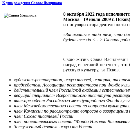
К дню рождения Саввы Ямщикова
8 октября 2022 года исполняет
Москва - 19 июля 2009 г. Псков
и популяризатора деятельности 
«Заниматься надо тем, что дае
будешь всегда <…> Главная рад
Свою жизнь Савва Васильевич Я
наград и регалий не счесть, эт
русскую культуру, за Псков.
художник-реставратор, искусствовед, историк, писател
председатель Ассоциации реставраторов при Фонде ку
действительный член Российской академии естественных 
ведущий специалист Всероссийского института рестав
вице-президент Российского международного Фонда кул
член Межведомственного совета по вопросам культурны
член Комиссии по рассмотрению вопросов о возвращении
член Союза писателей России
член попечительского совета "Фонда Николая Васильевич
Заслуженный деятель искусств России