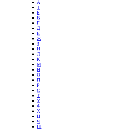
А
T
Б
В
Г
Д
Е
Ж
З
И
Л
К
М
Н
О
П
Р
С
Т
У
Ф
Х
Ц
Ч
Ш