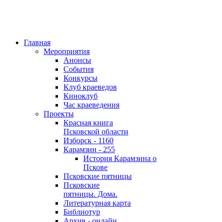
Главная
Мероприятия
Анонсы
События
Конкурсы
Клуб краеведов
Киноклуб
Час краеведения
Проекты
Красная книга
Псковской области
Изборск - 1160
Карамзин - 255
История Карамзина о
Пскове
Псковские пятницы
Псковские
пятницы. Дома.
Литературная карта
Библиотур
Архив - онлайн