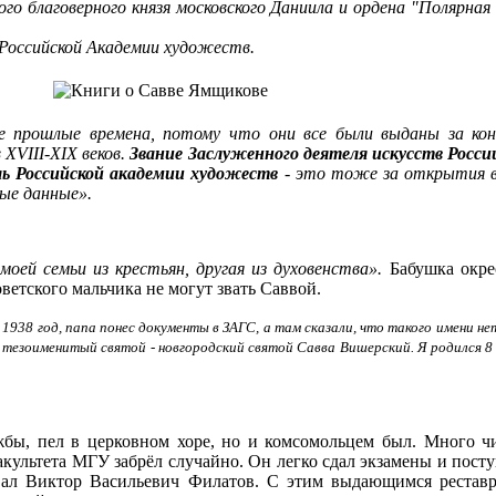
го благоверного князя московского Даниила и ордена "Полярная
Российской Академии художеств.
е прошлые времена, потому что они все были выданы за ко
XVIII-XIX веков.
Звание Заслуженного деятеля искусств Росси
ь Российской академии художеств
- это тоже за открытия в
ые данные».
моей семьи из крестьян, другая из духовенства».
Бабушка окре
ветского мальчика не могут звать Саввой.
1938 год, папа понес документы в ЗАГС, а там сказали, что такого имени не
й тезоименитый святой - новгородский святой Савва Вишерский. Я родился 8 
бы, пел в церковном хоре, но и комсомольцем был. Много чи
культета МГУ забрёл случайно. Он легко сдал экзамены и посту
вал Виктор Васильевич Филатов. С этим выдающимся реставр