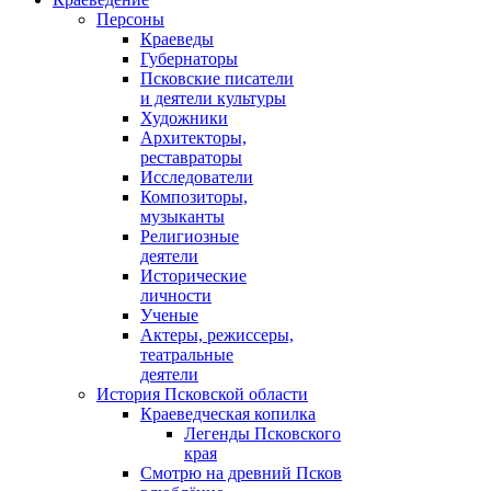
Персоны
Краеведы
Губернаторы
Псковские писатели
и деятели культуры
Художники
Архитекторы,
реставраторы
Исследователи
Композиторы,
музыканты
Религиозные
деятели
Исторические
личности
Ученые
Актеры, режиссеры,
театральные
деятели
История Псковской области
Краеведческая копилка
Легенды Псковского
края
Смотрю на древний Псков