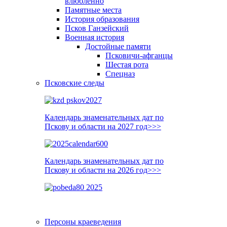
влюблённо
Памятные места
История образования
Псков Ганзейский
Военная история
Достойные памяти
Псковичи-афганцы
Шестая рота
Спецназ
Псковские следы
Календарь знаменательных дат по
Пскову и области на 2027 год>>>
Календарь знаменательных дат по
Пскову и области на 2026 год>>>
Персоны краеведения