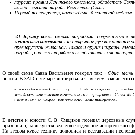
лауреат премии Ленинского комсомола, обладатель Свято
звезда", высшей награды Республики (Саха),
Первый реставратор, награждённый почётной медалью 
«
Я дорожу всеми своими наградами, полученными в т
Ленинского комсомола
- за открытие русских портретов 
древнерусской живописи. Также и другие награды.
Медал
награды, они лежат рядом и складываются как паспортн
О своей семье Савва Васильевич говорил так: «
Одна часть 
церкви. В ЗАГСе же зарегистрировали Савелием, заявив, что со
«Сам я себя именно Саввой ощущаю. Когда меня крестили, а это был 
меня десять лет величали Вячеславом, но по крещению я - Савва. Мо
именины мои на Покров - как раз в день Саввы Вишерского».
В детстве и юности С. В. Ямщиков посещал церковные служ
признанию, на искусствоведческое отделение исторического фа
На втором курсе технику живописи и реставрации препода