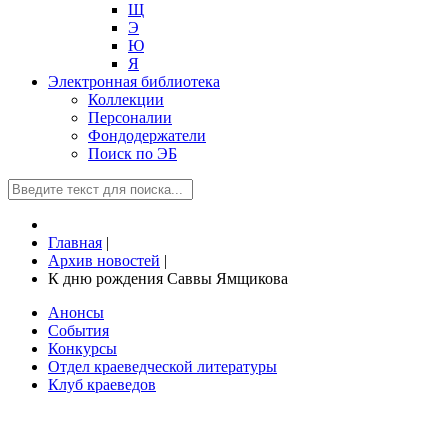
Щ
Э
Ю
Я
Электронная библиотека
Коллекции
Персоналии
Фондодержатели
Поиск по ЭБ
Главная
|
Архив новостей
|
К дню рождения Саввы Ямщикова
Анонсы
События
Конкурсы
Отдел краеведческой литературы
Клуб краеведов