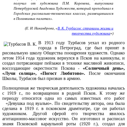
получил от художника П.М. Коренева, выпускника
Петербургской Академии Художеств, который преподавал в
Городских рисовально-технических классах, размещавшихся
в Поганкиных палатах».
(Е. И. Никандрова, «
В. К. Турбасов: страницы жизни и
творчества художника
»
)
В 1913 году Турбасов уехал из родного
города в Петроград, где был принят в
рисовальную школу Общества поощрения художеств. Однако
летом 1914 года художник вернулся в Псков на каникулы, и
создал потрясающие пейзажи в технике масляной живописи,
воссоздающие окрестности Пскова -
«Солнечный день»,
«Лучи солнца», «Погост Любятово».
После окончания
Школы, Турбасов был призван в армию.
Полноценная же творческая деятельность художника началась
с 1919 г., по возвращении в родной Псков. К этому же
периоду относится одна из самых известных его работ
«Девушка под вуалью». По свидетельству автора, она была
сделана в 1919 г. в псковском драмтеатре, где он работал
художником. Другой сферой его творчества явилось
агитационно-массовое искусство. Он изготовил и расписал
знамя Псковской караульной роты (1920 г.), создал для