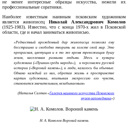
не менее интересные образцы искусства, нежели их
профессиональные соратники.
Наиболее известным наивным псковским художником
является живописец
Николай Александрович Комолов
(1925-1983). Известно, что с конца 1970-х жил в Псковской
области, где и начал заниматься живописью.
«
Редкостный врожденный дар живописца позволял ему
бесстрашно и свободно творить на холсте свой мир. Это
прекрасная, цветущая и в то же время тревожащая душу
земля, населенная разными людьми. Здесь и кумиры
художника («Пушкин среди народа»), и персонажи русской
истории («Вороний камень»), и люди, казалось бы обычные.
Однако каждый из них, обретая жизнь в пространстве
картин художника, впитывая экспрессию его чувств,
становится значительным, незабываемым»
(Наталья Салтан «
Галерея наивного искусства Псковского
музея-заповедника
»
)
Н. А. Комолов Вороний камень