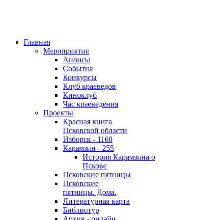
Главная
Мероприятия
Анонсы
События
Конкурсы
Клуб краеведов
Киноклуб
Час краеведения
Проекты
Красная книга
Псковской области
Изборск - 1160
Карамзин - 255
История Карамзина о
Пскове
Псковские пятницы
Псковские
пятницы. Дома.
Литературная карта
Библиотур
Архив - онлайн