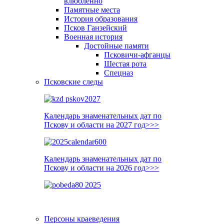
влюблённо
Памятные места
История образования
Псков Ганзейский
Военная история
Достойные памяти
Псковичи-афганцы
Шестая рота
Спецназ
Псковские следы
Календарь знаменательных дат по
Пскову и области на 2027 год>>>
Календарь знаменательных дат по
Пскову и области на 2026 год>>>
Персоны краеведения