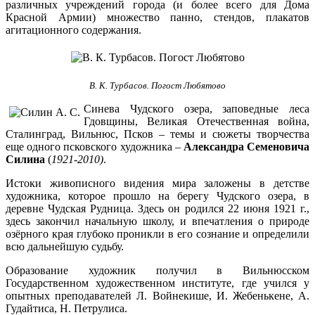
различных учреждений города (и более всего для Дома
Красной Армии) множество панно, стендов, плакатов
агитационного содержания.
В. К. Турбасов. Погост Любятово
Синева Чудского озера, заповедные леса
Гдовщины, Великая Отечественная война,
Сталинград, Вильнюс, Псков – темы и сюжеты творчества
еще одного псковского художника –
Александра Семеновича
Силина
(
1921-2010)
.
Истоки живописного видения мира заложены в детстве
художника, которое прошло на берегу Чудского озера, в
деревне Чудская Рудница. Здесь он родился 22 июня 1921 г.,
здесь закончил начальную школу, и впечатления о природе
озёрного края глубоко проникли в его сознание и определили
всю дальнейшую судьбу.
Образование художник получил в Вильнюсском
Государственном художественном институте, где учился у
опытных преподавателей Л. Войнекише, И. Жебенькене, А.
Гудайтиса, Н. Петрулиса.