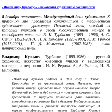
«Явили миру Красоту!» – псковским художникам посвящается
8 декабря
отмечается
Международный день художника
. К
празднику мы
предлагаем ознакомиться с творчеством
художников – уроженцев Псковской земли, каждый из
которых уникален в своей художественной манере и
своеобразии таланта.
В. К. Турбасов (1895 – 1986), А. С.
Силин (1921-2010), Н. А. Комолов (1925-1983), К. М. Громов
(1917-2001),
П. Д. Мельников (1907-1987) – пять
потрясающих имен!
Владимир Кузьмич Турбасов
(1895-1986) – русский
художник, искусству живописи учился у выдающихся
мастеров и педагогов - Н. К. Рериха, А. А. Рылова, И. Я.
Билибина.
«Владимир Кузьмич родился в 1895 году в Пскове.
Происходил он из крестьянской семьи. Известно, что
родиной матери Турбасова была деревня Большое Загорье
(Псковский район), а дед служил у помещика кучером и был
крепостным. У будущего живописца рано появились
способности к рисованию. Ещё в детстве Турбасов пытался
копировать иконы и рисовать портреты домочадцев. А
первые профессиональные навыки Владимир Кузьмич