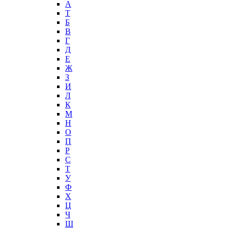
А
T
Б
В
Г
Д
Е
Ж
З
И
Л
К
М
Н
О
П
Р
С
Т
У
Ф
Х
Ц
Ч
Ш