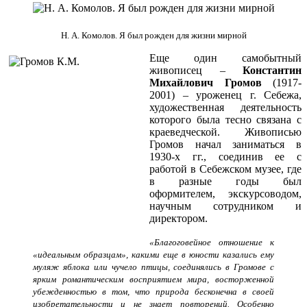
Н. А. Комолов. Я был рожден для жизни мирной
Еще один самобытный
живописец –
Константин
Михайлович Громов
(1917-
2001) – уроженец г. Себежа,
художественная деятельность
которого была тесно связана с
краеведческой. Живописью
Громов начал заниматься в
1930-х гг., соединив ее с
работой в Себежском музее, где
в разные годы был
оформителем, экскурсоводом,
научным сотрудником и
директором.
«Благоговейное отношение к
«идеальным образцам», какими еще в юности казались ему
муляж яблока или чучело птицы, соединялись в Громове с
ярким романтическим восприятием мира, восторженной
убежденностью в том, что природа бесконечна в своей
изобретательности и не знает повторений. Особенно