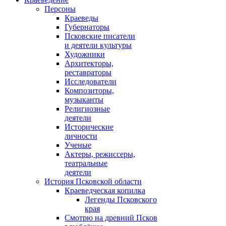
Персоны
Краеведы
Губернаторы
Псковские писатели
и деятели культуры
Художники
Архитекторы,
реставраторы
Исследователи
Композиторы,
музыканты
Религиозные
деятели
Исторические
личности
Ученые
Актеры, режиссеры,
театральные
деятели
История Псковской области
Краеведческая копилка
Легенды Псковского
края
Смотрю на древний Псков