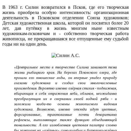
В 1963 г. Силин возвратился в Псков, где его творческая
жизнь приобрела особую интенсивность: организационная
деятельность в Псковском отделении Союза художников;
Детская художественная школа, которой он посвятил более 20
лет, дав путёвку в жизнь многим ныне известным
художникам-псковичам и - собственно творческая работа
живописца, не прекращавшаяся все отпущенные ему судьбой
годы ни на один день.
«Центральное место в творчестве Силина занимает тема
жизни рыбацкого края. На берегах Псковского озера, где
прошли его юношеские годы, он впервые увидел природу
глазами художника и создал свои многочисленные
произведения. Вероятно именно озёрная стихия - подвижная,
вбирающая в себя отражения неба, облаков, неожиданно
преобразующая их в сверкании своей водной ряби - и
заложила когда-то основы живописного видения
художника. Возможно, именно отсюда идут цветные,
форсированные, трактованные почти декоративно
рефлексы, выполняющие также функцию объединяющей
тональности. А его излюбленная цветовая палитра словно
бы замешана на «озёрных» сине-голубых и бирюзово-зелёных