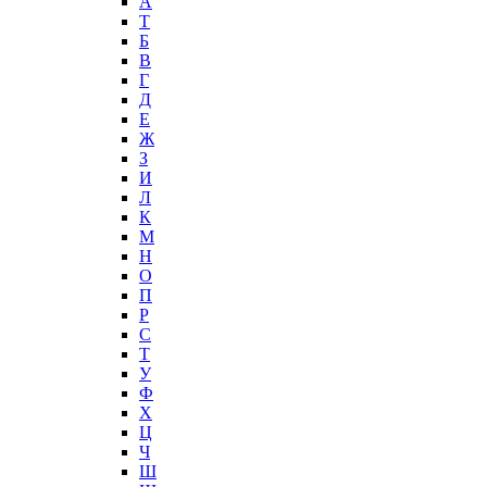
А
T
Б
В
Г
Д
Е
Ж
З
И
Л
К
М
Н
О
П
Р
С
Т
У
Ф
Х
Ц
Ч
Ш