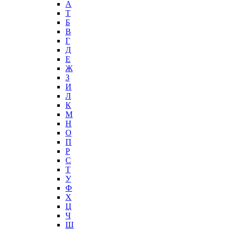
А
T
Б
В
Г
Д
Е
Ж
З
И
Л
К
М
Н
О
П
Р
С
Т
У
Ф
Х
Ц
Ч
Ш