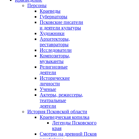
Персоны
Краеведы
Губернаторы
Псковские писатели
и деятели культуры
Художники
Архитекторы,
реставраторы
Исследователи
Композиторы,
музыканты
Религиозные
деятели
Исторические
личности
Ученые
Актеры, режиссеры,
театральные
деятели
История Псковской области
Краеведческая копилка
Легенды Псковского
края
Смотрю на древний Псков