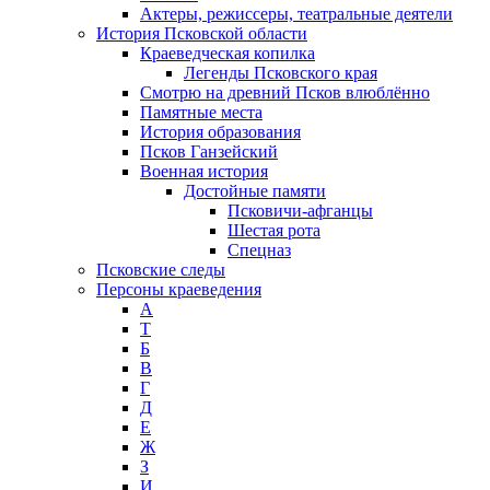
Актеры, режиссеры, театральные деятели
История Псковской области
Краеведческая копилка
Легенды Псковского края
Смотрю на древний Псков влюблённо
Памятные места
История образования
Псков Ганзейский
Военная история
Достойные памяти
Псковичи-афганцы
Шестая рота
Спецназ
Псковские следы
Персоны краеведения
А
T
Б
В
Г
Д
Е
Ж
З
И