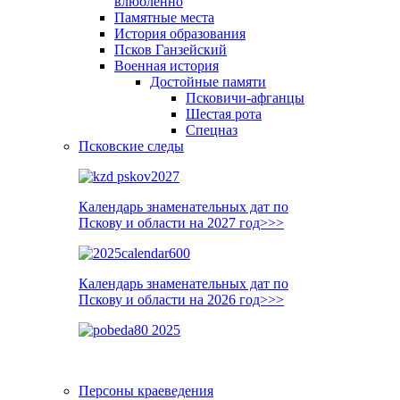
влюблённо
Памятные места
История образования
Псков Ганзейский
Военная история
Достойные памяти
Псковичи-афганцы
Шестая рота
Спецназ
Псковские следы
Календарь знаменательных дат по
Пскову и области на 2027 год>>>
Календарь знаменательных дат по
Пскову и области на 2026 год>>>
Персоны краеведения