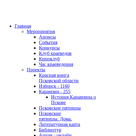
Главная
Мероприятия
Анонсы
События
Конкурсы
Клуб краеведов
Киноклуб
Час краеведения
Проекты
Красная книга
Псковской области
Изборск - 1160
Карамзин - 255
История Карамзина о
Пскове
Псковские пятницы
Псковские
пятницы. Дома.
Литературная карта
Библиотур
Архив - онлайн