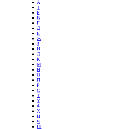
А
T
Б
В
Г
Д
Е
Ж
З
И
Л
К
М
Н
О
П
Р
С
Т
У
Ф
Х
Ц
Ч
Ш