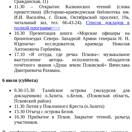
Гражданская, 11)
11.30 – Открытие Калкинских чтений (слова
приветствия) (Историко-краеведческая библиотека им.
И.И. Василёва, г. Псков, Октябрьский проспект, 19а,
читальный зал, тел. 66-43-24).
Список докладов в
полной программе>>>
16.30 Презентация книги «Морские офицеры на
бронепоездах Северо- Западной Армии генерала Н. Н.
Юденича» исследователя, краеведа Николая
Антоновича Горбачёва.
17.10 «Я оттуда, где речка Пскова»: музыкальное
выступление автора- исполнителя, обладателя
почётного звания «Душа земли Псковской» Вячеслава
Дмитриевича Рахмана.
6 июля (суббота)
9.30-15.30 Талабские острова (экскурсия для
докладчиков) о.Залита, о.Белов, (Псковская область,
Псковский район)
11.30 Лития у Поклонного Креста (о.Залита)
15.30 Отъезд с острова Белов.
16.30 Прибытие в Псков. Закрытие чтений, разъезд
участников.