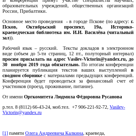
В конференции примут участие специалисты научных,
образовательных учреждений, общественных организаций
России, Прибалтики.
Основное место проведения - в городе Пскове (по адресу:
г.
Псков, Октябрьский проспект, 19а, Историко-
краеведческая библиотека им. И.И. Василёва (читальный
зал
)).
Рабочий язык – русский. Тексты докладов в электронном
виде (объем до 5-ти страниц, 12 пт., полуторный интервал)
просим присылать на адрес
Vasilev
-
Victorin
@
yandex
.
ru
,
до
30 ноября 2019
года обязательно.
По итогам конференции
планируется публикация текстов ваших выступлений
в
сводном сборнике
с материалами предыдущих конференций.
Конференция будет проводиться за финансовый счет её
участников (проезд, проживание, питание).
От имени
Оргкомитета Людмила Фёдоровна Русанова
р.тел. 8 (8112) 66-43-24, моб.тел. +7 906-221-92-72,
Vasilev-
Victorin@yandex.ru
[1]
памяти
Олега Андреевича Калкина
, краеведа,