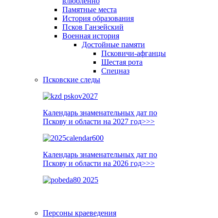
влюблённо
Памятные места
История образования
Псков Ганзейский
Военная история
Достойные памяти
Псковичи-афганцы
Шестая рота
Спецназ
Псковские следы
Календарь знаменательных дат по
Пскову и области на 2027 год>>>
Календарь знаменательных дат по
Пскову и области на 2026 год>>>
Персоны краеведения