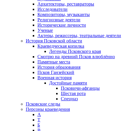
Архитекторы, реставраторы
Исследователи
Композиторы, музыканты
Религиозные деятели
Исторические личности
Ученые
Актеры, режиссеры, театральные деятели
История Псковской области
Краеведческая копилка
Легенды Псковского края
Смотрю на древний Псков влюблённо
Памятные места
История образования
Псков Ганзейский
Военная история
Достойные памяти
Псковичи-афганцы
Шестая рота
Спецназ
Псковские следы
Персоны краеведения
А
T
Б
В