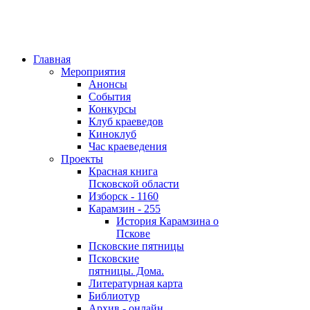
Главная
Мероприятия
Анонсы
События
Конкурсы
Клуб краеведов
Киноклуб
Час краеведения
Проекты
Красная книга
Псковской области
Изборск - 1160
Карамзин - 255
История Карамзина о
Пскове
Псковские пятницы
Псковские
пятницы. Дома.
Литературная карта
Библиотур
Архив - онлайн