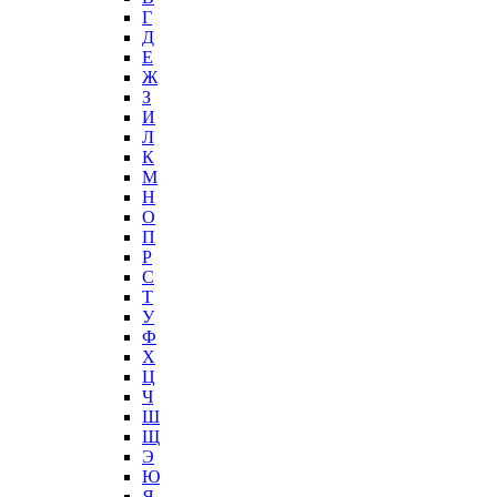
Г
Д
Е
Ж
З
И
Л
К
М
Н
О
П
Р
С
Т
У
Ф
Х
Ц
Ч
Ш
Щ
Э
Ю
Я