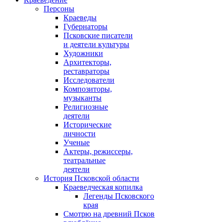
Персоны
Краеведы
Губернаторы
Псковские писатели
и деятели культуры
Художники
Архитекторы,
реставраторы
Исследователи
Композиторы,
музыканты
Религиозные
деятели
Исторические
личности
Ученые
Актеры, режиссеры,
театральные
деятели
История Псковской области
Краеведческая копилка
Легенды Псковского
края
Смотрю на древний Псков