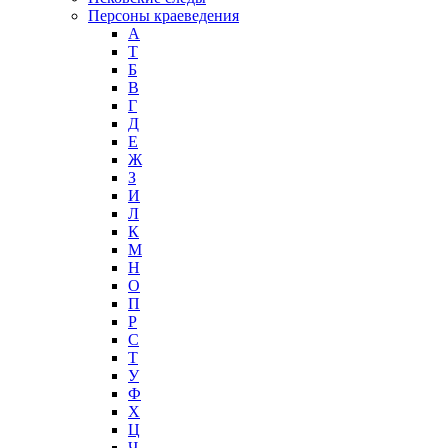
Персоны краеведения
А
T
Б
В
Г
Д
Е
Ж
З
И
Л
К
М
Н
О
П
Р
С
Т
У
Ф
Х
Ц
Ч