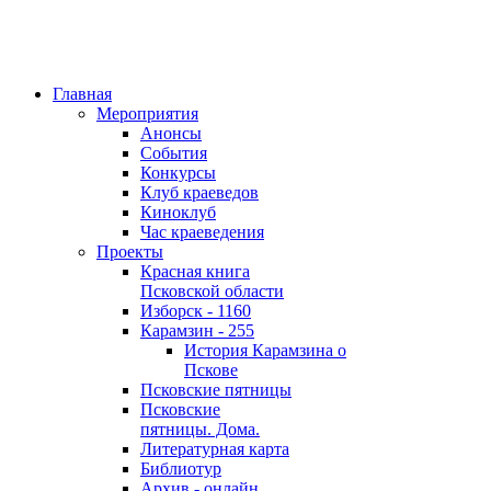
Главная
Мероприятия
Анонсы
События
Конкурсы
Клуб краеведов
Киноклуб
Час краеведения
Проекты
Красная книга
Псковской области
Изборск - 1160
Карамзин - 255
История Карамзина о
Пскове
Псковские пятницы
Псковские
пятницы. Дома.
Литературная карта
Библиотур
Архив - онлайн