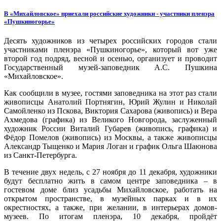
В «Михайловское» приехали российские художники - участники пленэра
«Пушкиногорье»
Десять художников из четырех российских городов стали
участниками пленэра «Пушкиногорье», который вот уже
второй год подряд, весной и осенью, организует и проводит
Государственный музей-заповедник А.С. Пушкина
«Михайловское».
Как сообщили в музее, гостями заповедника на этот раз стали
живописцы Анатолий Портнягин, Юрий Жулин и Николай
Самойленко из Пскова, Виктория Сахарова (живопись) и Вера
Ахмедова (графика) из Великого Новгорода, заслуженный
художник России Виталий Губарев (живопись, графика) и
Фёдор Помелов (живопись) из Москвы, а также живописцы
Александр Тыщенко и Мария Логан и график Ольга Шаюнова
из Санкт-Петербурга.
В течение двух недель, с 27 ноября до 11 декабря, художники
будут бесплатно жить в самом центре заповедника – в
гостевом доме близ усадьбы Михайловское, работать на
открытом пространстве, в музейных парках и в их
окрестностях, а также, при желании, в интерьерах домов-
музеев. По итогам пленэра, 10 декабря, пройдёт