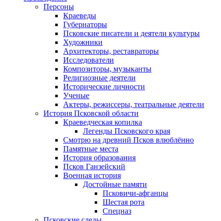
Персоны
Краеведы
Губернаторы
Псковские писатели и деятели культуры
Художники
Архитекторы, реставраторы
Исследователи
Композиторы, музыканты
Религиозные деятели
Исторические личности
Ученые
Актеры, режиссеры, театральные деятели
История Псковской области
Краеведческая копилка
Легенды Псковского края
Смотрю на древний Псков влюблённо
Памятные места
История образования
Псков Ганзейский
Военная история
Достойные памяти
Псковичи-афганцы
Шестая рота
Спецназ
Псковские следы