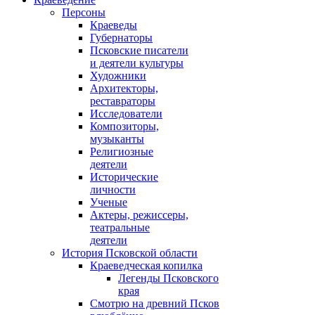
Персоны
Краеведы
Губернаторы
Псковские писатели
и деятели культуры
Художники
Архитекторы,
реставраторы
Исследователи
Композиторы,
музыканты
Религиозные
деятели
Исторические
личности
Ученые
Актеры, режиссеры,
театральные
деятели
История Псковской области
Краеведческая копилка
Легенды Псковского
края
Смотрю на древний Псков