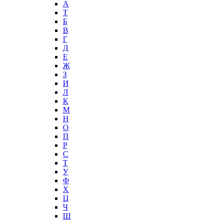
А
T
Б
В
Г
Д
Е
Ж
З
И
Л
К
М
Н
О
П
Р
С
Т
У
Ф
Х
Ц
Ч
Ш