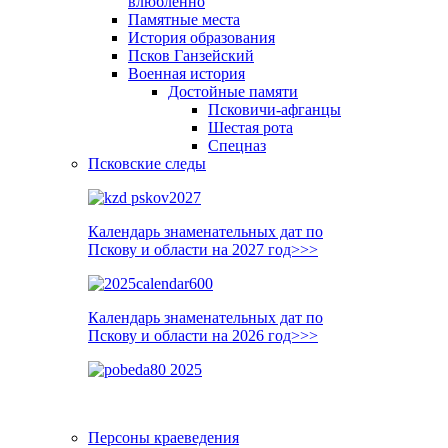
влюблённо
Памятные места
История образования
Псков Ганзейский
Военная история
Достойные памяти
Псковичи-афганцы
Шестая рота
Спецназ
Псковские следы
Календарь знаменательных дат по
Пскову и области на 2027 год>>>
Календарь знаменательных дат по
Пскову и области на 2026 год>>>
Персоны краеведения