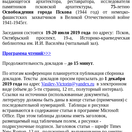
выдающегося архитектора, реставратора, исследователя
памятников псковской архитектуры,
75-
летию
Освобождения города Пскова
(1944 год) от немецко-
фашистских захватчиков в Великой Отечественной войне
1941-1945гг.
Заседания состоятся
19-20 июля 2019 года
по адресу: Псков,
Октябрьский проспект, 19-а, Историко-краеведческая
библиотека им. И.И. Василёва (читальный зал).
Программа чтений>>>
Продолжительность докладов –
до 15 минут
.
По итогам конференции планируется публикация сборника
докладов. Тексты докладов просим присылать до
1 декабря
2019 года
на адрес
Vasilev-Victorin@yandex.ru
в электронном
виде (объем до 5-ти страниц, 12 пт., полуторный интервал).
Ссылки на источники (использованные документы),
литературу должны быть даны в конце статьи (примечания) с
последовательной нумерацией. Таблицы и рисунки
встраиваются в содержание статьи в программе Microsoft
Office. При этом таблицы должны иметь заголовок,
размещаемый над табличным полем, а рисунки -
подрисуночные подписи. Заголовок статьи – шрифт Times
New Roman, 12 пт., полужирный, выравнивание по центру,