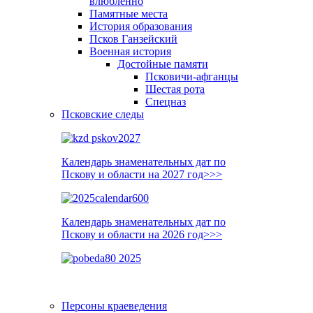
влюблённо
Памятные места
История образования
Псков Ганзейский
Военная история
Достойные памяти
Псковичи-афганцы
Шестая рота
Спецназ
Псковские следы
Календарь знаменательных дат по
Пскову и области на 2027 год>>>
Календарь знаменательных дат по
Пскову и области на 2026 год>>>
Персоны краеведения