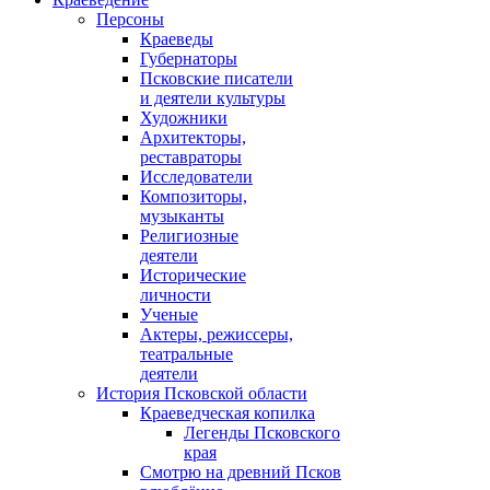
Персоны
Краеведы
Губернаторы
Псковские писатели
и деятели культуры
Художники
Архитекторы,
реставраторы
Исследователи
Композиторы,
музыканты
Религиозные
деятели
Исторические
личности
Ученые
Актеры, режиссеры,
театральные
деятели
История Псковской области
Краеведческая копилка
Легенды Псковского
края
Смотрю на древний Псков