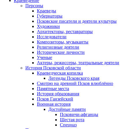
Краеведение
Персоны
Краеведы
Губернаторы
Псковские писатели и деятели культуры
Художники
Архитекторы, реставраторы
Исследователи
Композиторы, музыканты
Религиозные деятели
Исторические личности
Ученые
Актеры, режиссеры, театральные деятели
История Псковской области
Краеведческая копилка
Легенды Псковского края
Смотрю на древний Псков влюблённо
Памятные места
История образования
Псков Ганзейский
Военная история
Достойные памяти
Псковичи-афганцы
Шестая рота
Спецназ