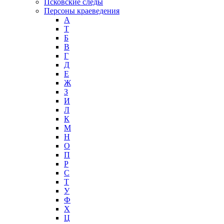
Псковские следы
Персоны краеведения
А
T
Б
В
Г
Д
Е
Ж
З
И
Л
К
М
Н
О
П
Р
С
Т
У
Ф
Х
Ц