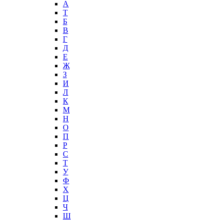
А
T
Б
В
Г
Д
Е
Ж
З
И
Л
К
М
Н
О
П
Р
С
Т
У
Ф
Х
Ц
Ч
Ш