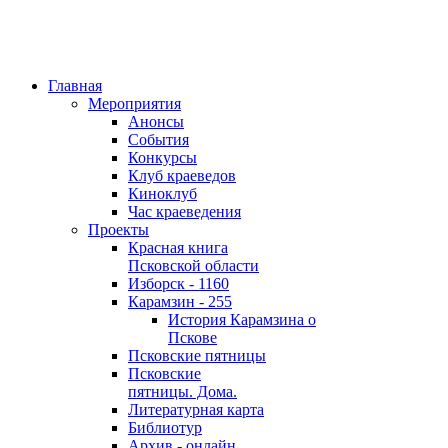
Главная
Мероприятия
Анонсы
События
Конкурсы
Клуб краеведов
Киноклуб
Час краеведения
Проекты
Красная книга
Псковской области
Изборск - 1160
Карамзин - 255
История Карамзина о
Пскове
Псковские пятницы
Псковские
пятницы. Дома.
Литературная карта
Библиотур
Архив - онлайн