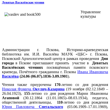
Девятые Василёвские чтения
Управление
культуры
Администрации г. Пскова, Историко-краеведческая
библиотека им. И.И. Василёва МАУК «ЦБС» г. Пскова,
Псковский Археологический центр в рамках проведения
Дня
города
в Пскове приглашают принять участие в
Девятых
Василёвских чтениях
посвящённых памяти псковского
краеведа, Почётного гражданина г. Пскова
Ивана Ивановича
Василёва
(24.06 (06.07).1836-3.09.1901
).
Чтения также приурочены
170
-летию со дня рождения
Николая Фомича
Окулич-Казарина
(19 ноября (02.12.1849 –
26.04.1923),
155
-летию со дня рождения Марии Ивановны
Агаповой
(30.12.1864 (11.01.1865)–08.03.1934), педагога,
общественной деятельницы,
110
-летию со дня рождения
Юрия Павловича
Спегальского
(03.06.1909–17.01.1969),