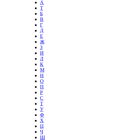
А
T
Б
В
Г
Д
Е
Ж
З
И
Л
К
М
Н
О
П
Р
С
Т
У
Ф
Х
Ц
Ч
Ш