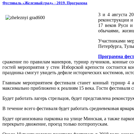
Фестиваль «Железный град» - 2019. Программа
3 и 4 августа 2
реконструкции и
17 веков Руси и
обычаями, жизнь
Участниками мер
Петербурга, Тулы
Программа фес
сражение по правилам маневров, турнир лучников, конные со
гостей мероприятия у стен Изборской крепости состоится к
праздника смогут увидеть дефиле исторических костюмов, ист
Главным мероприятием фестиваля станет конный турнир 4 
максимально приближено к реалиям 15 века. Гости фестиваля 
Будет работать лагерь стрельцов, будет представлена реконстр
В течение всего фестиваля будет работать средневековая ярмарк
Будет организована парковка на улице Минская, а также парко
перекрыто движение, проезд только потпропускам.