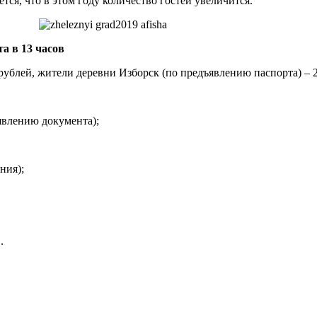
тся, что в этом году количество гостей увеличится.
та в 13 часов
0 рублей, жители деревни Изборск (по предъявлению паспорта) – 
ъявлению документа);
ния);
.