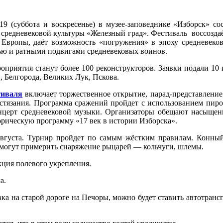
019 (суббота и воскресенье) в музее-заповеднике «Изборск» с
 средневековой культуры «Железный град». Фестиваль воссозда
 Европы, даёт возможность «погружения» в эпоху средневеков
ю и ратными подвигами средневековых воинов.
оприятия станут более 100 реконструкторов. Заявки подали 10
, Белгорода, Великих Лук, Пскова.
тиваля
включает торжественное открытие, парад-представление
стязания. Программа сражений пройдет с использованием пиро
онцерт средневековой музыки. Организаторы обещают насыщен
орическую программу «17 век в истории Изборска».
августа. Турнир пройдет по самым жёстким правилам. Конны
смогут примерить снаряжение рыцарей — кольчуги, шлемы.
укция полевого укрепления.
а.
вка на старой дороге на Печоры, можно будет ставить автотранс