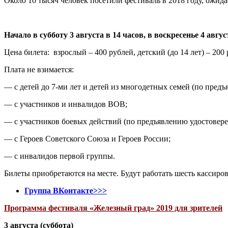
Около 10 тысяч человек посетили фестиваль в 2018 году, ожидае
Начало в субботу 3 августа в 14 часов, в воскресенье 4 авгус
Цена билета: взрослый – 400 рублей, детский (до 14 лет) – 20
Плата не взимается:
— с детей до 7-ми лет и детей из многодетных семей (по пред
— с участников и инвалидов ВОВ;
— с участников боевых действий (по предъявлению удостовере
— с Героев Советского Союза и Героев России;
— с инвалидов первой группы.
Билеты приобретаются на месте. Будут работать шесть кассиров
Группа ВКонтакте>>>
Программа фестиваля «Железный град» 2019 для зрителей
3 августа (суббота)