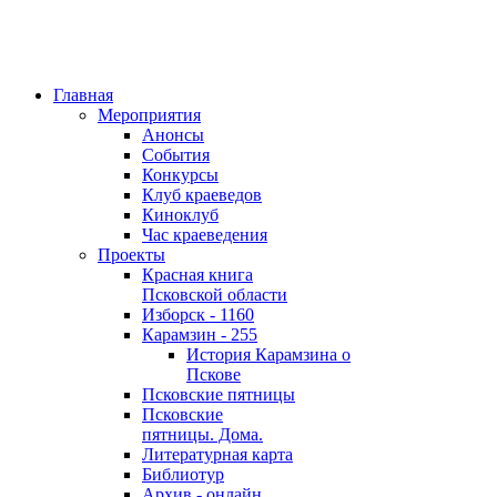
Главная
Мероприятия
Анонсы
События
Конкурсы
Клуб краеведов
Киноклуб
Час краеведения
Проекты
Красная книга
Псковской области
Изборск - 1160
Карамзин - 255
История Карамзина о
Пскове
Псковские пятницы
Псковские
пятницы. Дома.
Литературная карта
Библиотур
Архив - онлайн