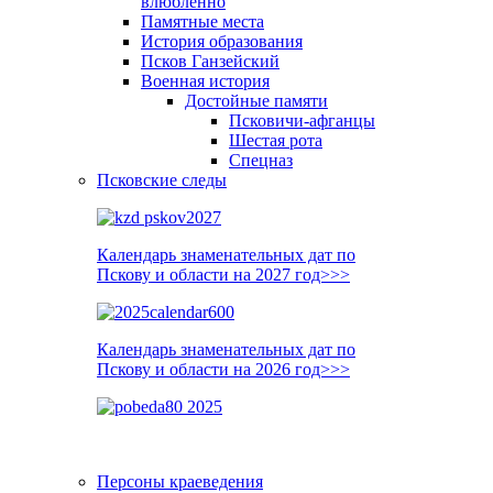
влюблённо
Памятные места
История образования
Псков Ганзейский
Военная история
Достойные памяти
Псковичи-афганцы
Шестая рота
Спецназ
Псковские следы
Календарь знаменательных дат по
Пскову и области на 2027 год>>>
Календарь знаменательных дат по
Пскову и области на 2026 год>>>
Персоны краеведения