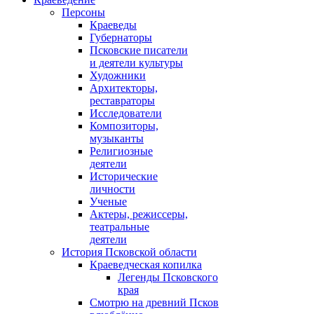
Персоны
Краеведы
Губернаторы
Псковские писатели
и деятели культуры
Художники
Архитекторы,
реставраторы
Исследователи
Композиторы,
музыканты
Религиозные
деятели
Исторические
личности
Ученые
Актеры, режиссеры,
театральные
деятели
История Псковской области
Краеведческая копилка
Легенды Псковского
края
Смотрю на древний Псков