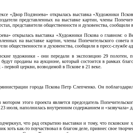
лексе «Двор Подзноева» открылась выставка «Художники Псков
здатели представленных на выставке картин, члены Попечите
стах, представители общественности и духовенства, сообщили 
оева» открылась выставка «Художники Пскова о главном: о В
вленных на выставке картин, члены Попечительского совета 
тели общественности и духовенства, сообщили в пресс-службе а
вские художники - они передали в экспозицию 29 полотен, 
 будут проданы на аукционе, который состоится в рамках благ
- первой церкви, возводимой в Пскове в 21 веке.
дминистрации города Пскова Петр Слепченко. Он поблагодари
и мотором этого проекта является председатель Попечительск
 23 июля, наполнилась внутренним содержанием и «зазвучала» дл
черкнул, что рад открытию выставки и тому, что псковские х
ик хоть как-то поучаствовал в благом деле, привнес свое творче