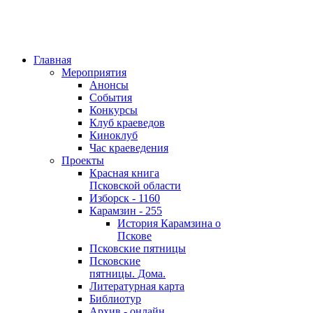
Главная
Мероприятия
Анонсы
События
Конкурсы
Клуб краеведов
Киноклуб
Час краеведения
Проекты
Красная книга
Псковской области
Изборск - 1160
Карамзин - 255
История Карамзина о
Пскове
Псковские пятницы
Псковские
пятницы. Дома.
Литературная карта
Библиотур
Архив - онлайн