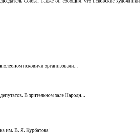
едседатель Союза. Также он сообщил, что псковские художники
полеоном псковичи организовали...
депутатов. В зрительном зале Народн...
а им. В. Я. Курбатова"