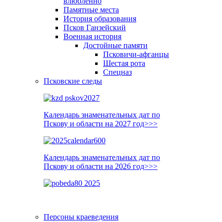
влюблённо
Памятные места
История образования
Псков Ганзейский
Военная история
Достойные памяти
Псковичи-афганцы
Шестая рота
Спецназ
Псковские следы
Календарь знаменательных дат по
Пскову и области на 2027 год>>>
Календарь знаменательных дат по
Пскову и области на 2026 год>>>
Персоны краеведения