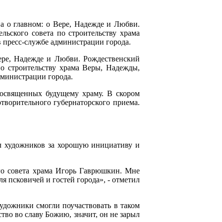
а о главном: о Вере, Надежде и Любви.
льского совета по строительству храма
в пресс-службе администрации города.
ере, Надежде и Любви. Рождественский
по строительству храма Веры, Надежды,
дминистрации города.
посвященных будущему храму. В скором
отворительного губернаторского приема.
л художников за хорошую инициативу и
ого совета храма Игорь Гаврюшкин. Мне
я псковичей и гостей города», - отметил
удожники смогли поучаствовать в таком
ство во славу Божию, значит, он не зарыл