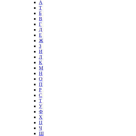
А
T
Б
В
Г
Д
Е
Ж
З
И
Л
К
М
Н
О
П
Р
С
Т
У
Ф
Х
Ц
Ч
Ш