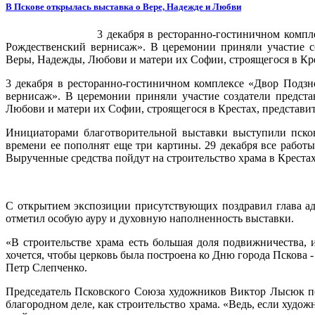
В Пскове открылась выставка о Вере, Надежде и Любви
3 декабря в ресторанно-гостиничном комп
Рождественский вернисаж». В церемонии приняли участие со
Веры, Надежды, Любови и матери их Софии, строящегося в Кре
3 декабря в ресторанно-гостиничном комплексе «Двор Подзн
вернисаж». В церемонии приняли участие создатели предста
Любови и матери их Софии, строящегося в Крестах, представи
Инициаторами благотворительной выставки выступили пско
времени ее пополнят еще три картины. 29 декабря все работы
Вырученные средства пойдут на строительство храма в Крестах 
С открытием экспозиции присутствующих поздравил глава а
отметил особую ауру и духовную наполненность выставки.
«В строительстве храма есть большая доля подвижничества, 
хочется, чтобы церковь была построена ко Дню города Пскова -
Петр Слепченко.
Председатель Псковского Союза художников Виктор Лысюк под
благородном деле, как строительство храма. «Ведь, если художн