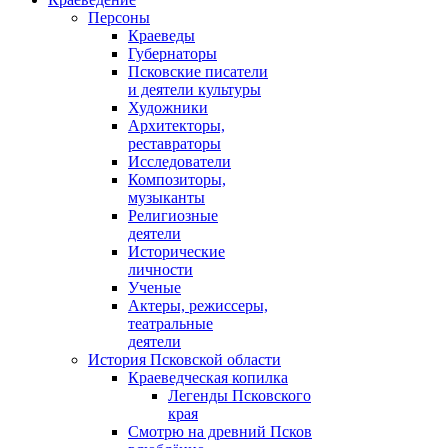
Персоны
Краеведы
Губернаторы
Псковские писатели
и деятели культуры
Художники
Архитекторы,
реставраторы
Исследователи
Композиторы,
музыканты
Религиозные
деятели
Исторические
личности
Ученые
Актеры, режиссеры,
театральные
деятели
История Псковской области
Краеведческая копилка
Легенды Псковского
края
Смотрю на древний Псков