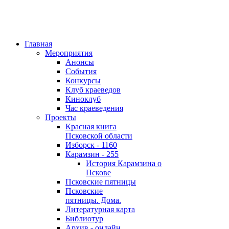
Главная
Мероприятия
Анонсы
События
Конкурсы
Клуб краеведов
Киноклуб
Час краеведения
Проекты
Красная книга
Псковской области
Изборск - 1160
Карамзин - 255
История Карамзина о
Пскове
Псковские пятницы
Псковские
пятницы. Дома.
Литературная карта
Библиотур
Архив - онлайн