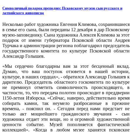
Символичный подарок преподнес Псковскому музею сын русского и
латвийского живописца
Несколько работ художника Евгения Климова, сохранившиеся
в семье его сына, были переданы 12 декабря в дар Псковскому
музею-заповеднику. Сына художника Алексея Климова за этот
подарок от имени губернатора Псковской области Андрея
Турчака и администрации региона поблагодарил председатель
государственного комитета по культуре Псковской области
Александр Голышев.
«Мы сердечно благодарны вам за этот бесценный вклад.
Думаю, что ваш поступок отзовется в нашей истории,
культуре, в наших сердцах», - обратился Александр Голышев к
дарителю. Председатель областного госкомитета по культуре
не преминул отметить символичность происходящего, в
частности, то, что передача полотен происходит в преддверии
1150-летия Изборска. «Сейчас, наверно, действительно время
собирать камни, так неумело разбросанные в прежние
времена, - пояснил он. - Сегодня перед нами предстает не
только акт мощнейшего гражданского звучания - сын
художника отдает эти вещи, но и огромной художественной
ценности событие. Музей пополняется фантастической
коллекцией». «Когда в любом музее хранятся псковские