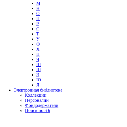
М
Н
О
П
Р
С
Т
У
Ф
Х
Ц
Ч
Ш
Щ
Э
Ю
Я
Электронная библиотека
Коллекции
Персоналии
Фондодержатели
Поиск по ЭБ