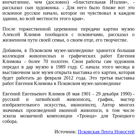
впечатление, чем (дословно) «блистательная Италия», -
рассказал сын художника. - Для него было ближе вот это
исконное русское начало, которое он чувствовал в каждом
здании, во всей местности этого края».
После торжественной церемонии передачи картин музею
Алексей Климов пообщался с псковичами, рассказал о
жизненном пути своей семьи, о своем отце, его творчестве.
Добавим, в Псковском музее-заповеднике хранится большая
коллекция живописных и графических работ Евгения
Климова - более 70 полотен. Свои работы сам художник
передал в дар музею в 1989 году. С начала этого месяца в
выставочном зале музея открыта выставка его картин, которая
будет работать до февраля 2012 года. Это третья выставка
работ Евгения Климова в Псковском музее-заповеднике
Евгений Евгеньевич Климов (8 мая 1901 - 29 декабря 1990) -
русский и латвийский живописец, график, мастер
изобразительного искусства, иконописец. Автор многих
значимых произведений иконной живописи, в том числе
эскиза мозаичной композиции «Троица» для Троицкого
собора.
Источник:
Псковская Лента Новостей