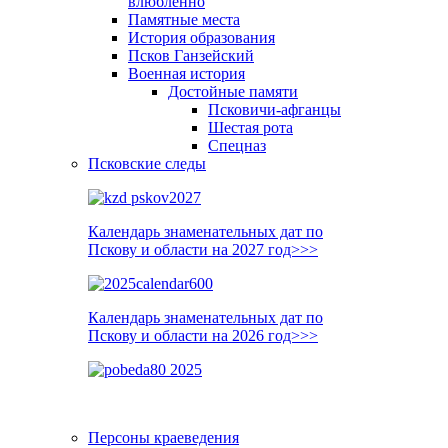
влюблённо
Памятные места
История образования
Псков Ганзейский
Военная история
Достойные памяти
Псковичи-афганцы
Шестая рота
Спецназ
Псковские следы
Календарь знаменательных дат по
Пскову и области на 2027 год>>>
Календарь знаменательных дат по
Пскову и области на 2026 год>>>
Персоны краеведения