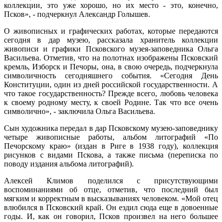
коллекции, это уже хорошо, но их место - это, конечно,
Псков», - подчеркнул Александр Голышев.
О живописных и графических работах, которые передаются
сегодня в дар музею, рассказала хранитель коллекции
живописи и графики Псковского музея-заповедника Ольга
Васильева. Отметив, что на полотнах изображены Псковский
кремль, Изборск и Печоры, она, в свою очередь, подчеркнула
символичность сегодняшнего события. «Сегодня День
Конституции, один из дней российской государственности. А
что такое государственность? Прежде всего, любовь человека
к своему родному месту, к своей Родине. Так что все очень
символично», - заключила Ольга Васильева.
Сын художника передал в дар Псковскому музею-заповеднику
четыре живописные работы, альбом литографий «По
Печорскому краю» (издан в Риге в 1938 году), коллекция
рисунков с видами Пскова, а также письма (переписка по
поводу издания альбома литографий).
Алексей Климов поделился с присутствующими
воспоминаниями об отце, отметив, что последний был
мягким и корректным в высказываниях человеком. «Мой отец
влюбился в Псковский край. Он ездил сюда еще в довоенные
годы. И, как он говорил, Псков произвел на него большее