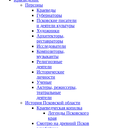
Персоны
Краеведы
Губернаторы
Псковские писатели
и деятели культуры
Художники
Архитекторы,
реставраторы
Исследователи
Композиторы,
музыканты
Религиозные
деятели
Исторические
личности
Ученые
Актеры, режиссеры,
театральные
деятели
История Псковской области
Краеведческая копилка
Легенды Псковского
края
Смотрю на древний Псков