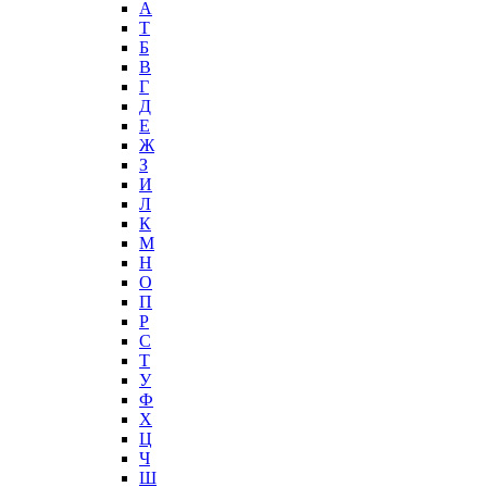
А
T
Б
В
Г
Д
Е
Ж
З
И
Л
К
М
Н
О
П
Р
С
Т
У
Ф
Х
Ц
Ч
Ш