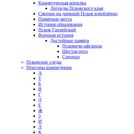
Краеведческая копилка
Легенды Псковского края
Смотрю на древний Псков влюблённо
Памятные места
История образования
Псков Ганзейский
Военная история
Достойные памяти
Псковичи-афганцы
Шестая рота
Спецназ
Псковские следы
Персоны краеведения
А
T
Б
В
Г
Д
Е
Ж
З
И
Л
К