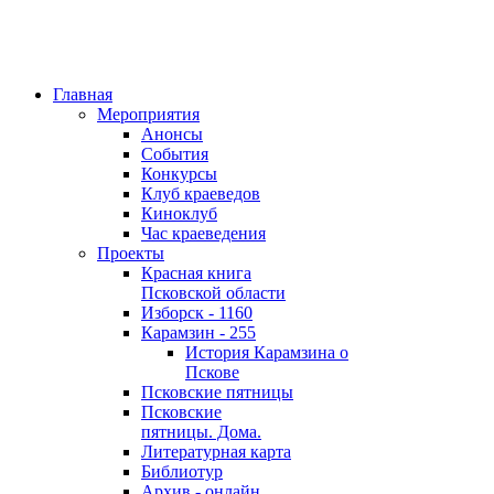
Главная
Мероприятия
Анонсы
События
Конкурсы
Клуб краеведов
Киноклуб
Час краеведения
Проекты
Красная книга
Псковской области
Изборск - 1160
Карамзин - 255
История Карамзина о
Пскове
Псковские пятницы
Псковские
пятницы. Дома.
Литературная карта
Библиотур
Архив - онлайн