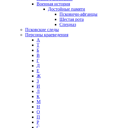
Военная история
Достойные памяти
Псковичи-афганцы
Шестая рота
Спецназ
Псковские следы
Персоны краеведения
А
T
Б
В
Г
Д
Е
Ж
З
И
Л
К
М
Н
О
П
Р
С