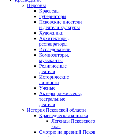
Персоны
Краеведы
Губернаторы
Псковские писатели
и деятели культуры
Художники
Архитекторы,
реставраторы
Исследователи
Композиторы,
музыканты
Религиозные
деятели
Исторические
личности
Ученые
Актеры, режиссеры,
театральные
деятели
История Псковской области
Краеведческая копилка
Легенды Псковского
края
Смотрю на древний Псков