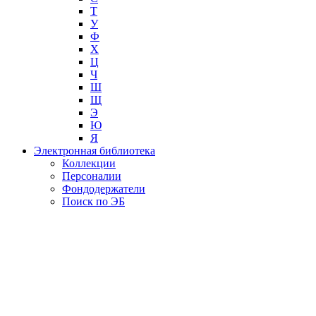
Т
У
Ф
Х
Ц
Ч
Ш
Щ
Э
Ю
Я
Электронная библиотека
Коллекции
Персоналии
Фондодержатели
Поиск по ЭБ