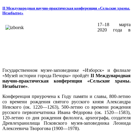
II Международная научно-практическая конференция «Сельские храмы.
Незабытое»
17–18 марта
2020 года в
Государственном музее-заповеднике «Изборск» и филиале
«Музей истории города Печоры» пройдёт
II Международная
научно-практическая конференция «Сельские храмы.
Незабытое»
.
Конференция приурочена к Году памяти и славы, 800-летию
со времени рождения святого русского князя Александра
Невского (ок. 1220—1263), 500-летию со времени рождения
русского первопечатника Ивана Фёдорова (ок. 1520—1583),
120-летию со дня рождения филолога, археографа, создателя
Древлехранилища Псковского музея-заповедника Леонида
Алексеевича Творогова (1900—1978).