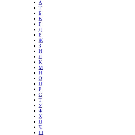
А
T
Б
В
Г
Д
Е
Ж
З
И
Л
К
М
Н
О
П
Р
С
Т
У
Ф
Х
Ц
Ч
Ш