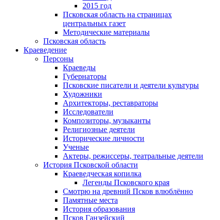
2015 год
Псковская область на страницах
центральных газет
Методические материалы
Псковская область
Краеведение
Персоны
Краеведы
Губернаторы
Псковские писатели и деятели культуры
Художники
Архитекторы, реставраторы
Исследователи
Композиторы, музыканты
Религиозные деятели
Исторические личности
Ученые
Актеры, режиссеры, театральные деятели
История Псковской области
Краеведческая копилка
Легенды Псковского края
Смотрю на древний Псков влюблённо
Памятные места
История образования
Псков Ганзейский