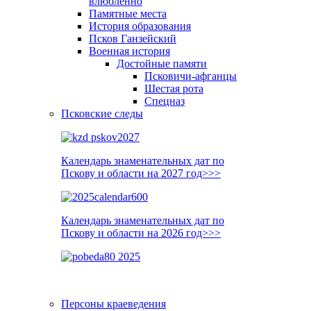
влюблённо
Памятные места
История образования
Псков Ганзейский
Военная история
Достойные памяти
Псковичи-афганцы
Шестая рота
Спецназ
Псковские следы
Календарь знаменательных дат по
Пскову и области на 2027 год>>>
Календарь знаменательных дат по
Пскову и области на 2026 год>>>
Персоны краеведения