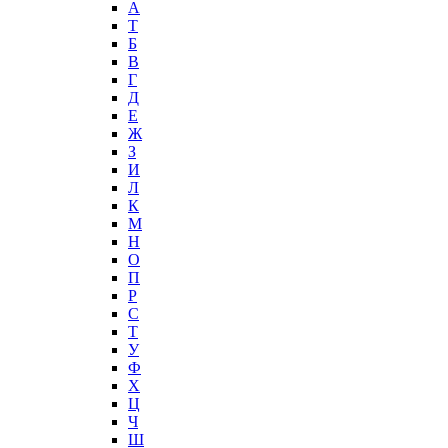
А
T
Б
В
Г
Д
Е
Ж
З
И
Л
К
М
Н
О
П
Р
С
Т
У
Ф
Х
Ц
Ч
Ш