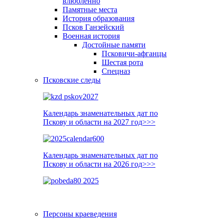
влюблённо
Памятные места
История образования
Псков Ганзейский
Военная история
Достойные памяти
Псковичи-афганцы
Шестая рота
Спецназ
Псковские следы
Календарь знаменательных дат по
Пскову и области на 2027 год>>>
Календарь знаменательных дат по
Пскову и области на 2026 год>>>
Персоны краеведения