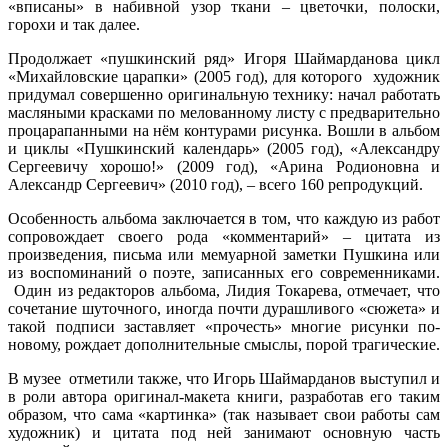
«вписаны» в набивной узор ткани – цветочки, полоски,
горохи и так далее.
Продолжает «пушкинский ряд» Игоря Шаймарданова цикл
«Михайловские царапки» (2005 год), для которого художник
придумал совершенно оригинальную технику: начал работать
масляными красками по мелованному листу с предварительно
процарапанными на нём контурами рисунка. Вошли в альбом
и циклы «Пушкинский календарь» (2005 год), «Александру
Сергеевичу хорошо!» (2009 год), «Арина Родионовна и
Александр Сергеевич» (2010 год), – всего 160 репродукций.
Особенность альбома заключается в том, что каждую из работ
сопровождает своего рода «комментарий» – цитата из
произведения, письма или мемуарной заметки Пушкина или
из воспоминаний о поэте, записанных его современниками.
Один из редакторов альбома, Лидия Токарева, отмечает, что
сочетание шуточного, иногда почти дурашливого «сюжета» и
такой подписи заставляет «прочесть» многие рисунки по-
новому, рождает дополнительные смыслы, порой трагические.
В музее отметили также, что Игорь Шаймарданов выступил и
в роли автора оригинал-макета книги, разработав его таким
образом, что сама «картинка» (так называет свои работы сам
художник) и цитата под ней занимают основную часть