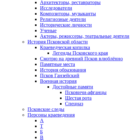
Архитекторы, реставраторы
Исследователи
Композиторы, музыканты
Религиозные деятели
Исторические личности
Ученые
Актеры, режиссеры, театральные деятели
История Псковской области
Краеведческая копилка
Легенды Псковского края
Смотрю на древний Псков влюблённо
Памятные места
История образования
Псков Ганзейский
Военная история
Достойные памяти
Псковичи-афганцы
Шестая рота
Спецназ
Псковские следы
Персоны краеведения
А
T
Б
В