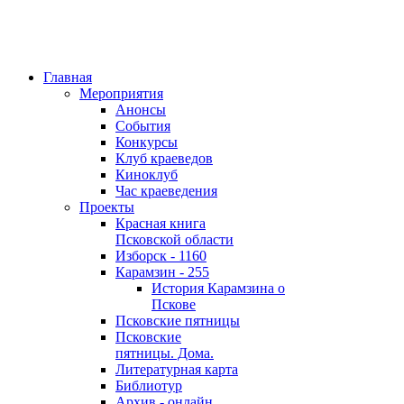
Главная
Мероприятия
Анонсы
События
Конкурсы
Клуб краеведов
Киноклуб
Час краеведения
Проекты
Красная книга
Псковской области
Изборск - 1160
Карамзин - 255
История Карамзина о
Пскове
Псковские пятницы
Псковские
пятницы. Дома.
Литературная карта
Библиотур
Архив - онлайн