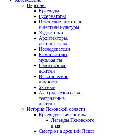
Персоны
Краеведы
Губернаторы
Псковские писатели
и деятели культуры
Художники
Архитекторы,
реставраторы
Исследователи
Композиторы,
музыканты
Религиозные
деятели
Исторические
личности
Ученые
Актеры, режиссеры,
театральные
деятели
История Псковской области
Краеведческая копилка
Легенды Псковского
края
Смотрю на древний Псков