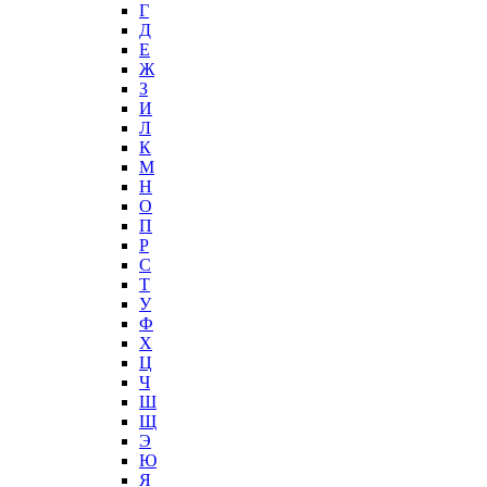
Г
Д
Е
Ж
З
И
Л
К
М
Н
О
П
Р
С
Т
У
Ф
Х
Ц
Ч
Ш
Щ
Э
Ю
Я