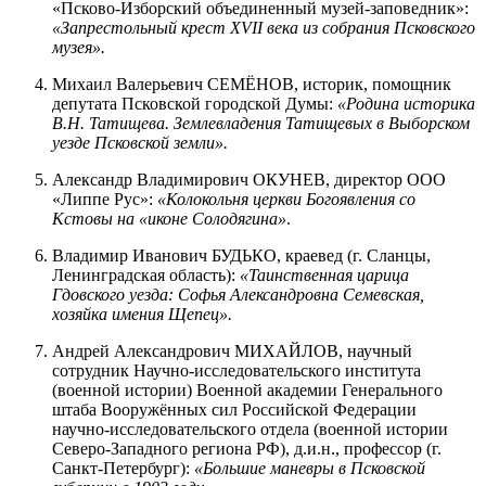
«Псково-Изборский объединенный музей-заповедник»:
«Запрестольный крест XVII века из собрания Псковского
музея».
Михаил Валерьевич СЕМЁНОВ, историк, помощник
депутата Псковской городской Думы:
«Родина историка
В.Н. Татищева. Землевладения Татищевых в Выборском
уезде Псковской земли».
Александр Владимирович ОКУНЕВ, директор ООО
«Липпе Рус»:
«Колокольня церкви Богоявления со
Кстовы на «иконе Солодягина»
.
Владимир Иванович БУДЬКО, краевед (г. Сланцы,
Ленинградская область):
«Таинственная царица
Гдовского уезда: Софья Александровна Семевская,
хозяйка имения Щепец».
Андрей Александрович МИХАЙЛОВ, научный
сотрудник Научно-исследовательского института
(военной истории) Военной академии Генерального
штаба Вооружённых сил Российской Федерации
научно-исследовательского отдела (военной истории
Северо-Западного региона РФ), д.и.н., профессор (г.
Санкт-Петербург):
«Большие маневры в Псковской