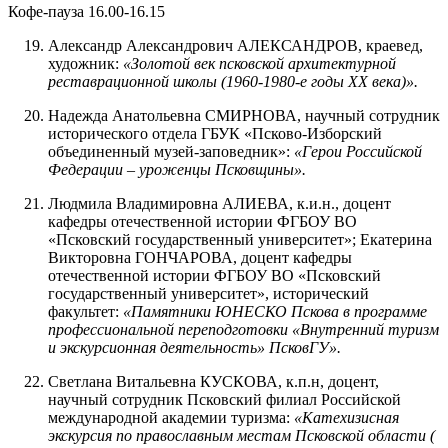
Кофе-пауза 16.00-16.15
Александр Александрович АЛЕКСАНДРОВ, краевед,
художник:
«Золотой век псковской архитектурной
реставрационной школы (1960-1980-е годы XX века)».
Надежда Анатольевна СМИРНОВА, научный сотрудник
исторического отдела ГБУК «Псково-Изборский
объединенный музей-заповедник»:
«Герои Российской
Федерации – уроженцы Псковщины».
Людмила Владимировна АЛИЕВА, к.и.н., доцент
кафедры отечественной истории ФГБОУ ВО
«Псковский государственный университет»; Екатерина
Викторовна ГОНЧАРОВА, доцент кафедры
отечественной истории ФГБОУ ВО «Псковский
государственный университет», исторический
факультет:
«Памятники ЮНЕСКО Пскова в программе
профессиональной переподготовки «Внутренний туризм
и экскурсионная деятельность» ПсковГУ».
Светлана Витальевна КУСКОВА, к.п.н, доцент,
научный сотрудник Псковский филиал Российской
международной академии туризма:
«Катехизисная
экскурсия по православным местам Псковской области (