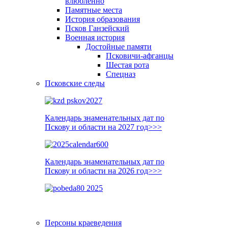
влюблённо
Памятные места
История образования
Псков Ганзейский
Военная история
Достойные памяти
Псковичи-афганцы
Шестая рота
Спецназ
Псковские следы
Календарь знаменательных дат по
Пскову и области на 2027 год>>>
Календарь знаменательных дат по
Пскову и области на 2026 год>>>
Персоны краеведения