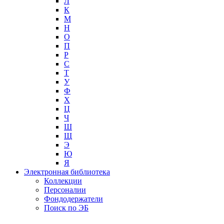
Л
К
М
Н
О
П
Р
С
Т
У
Ф
Х
Ц
Ч
Ш
Щ
Э
Ю
Я
Электронная библиотека
Коллекции
Персоналии
Фондодержатели
Поиск по ЭБ