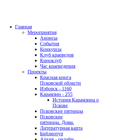
Главная
Мероприятия
Анонсы
События
Конкурсы
Клуб краеведов
Киноклуб
Час краеведения
Проекты
Красная книга
Псковской области
Изборск - 1160
Карамзин - 255
История Карамзина о
Пскове
Псковские пятницы
Псковские
пятницы. Дома.
Литературная карта
Библиотур
Архив - онлайн