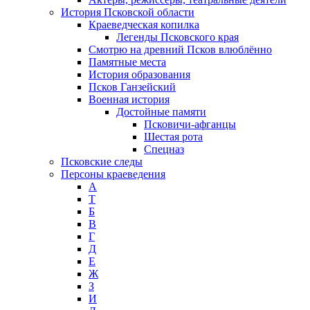
История Псковской области
Краеведческая копилка
Легенды Псковского края
Смотрю на древний Псков влюблённо
Памятные места
История образования
Псков Ганзейский
Военная история
Достойные памяти
Псковичи-афганцы
Шестая рота
Спецназ
Псковские следы
Персоны краеведения
А
T
Б
В
Г
Д
Е
Ж
З
И