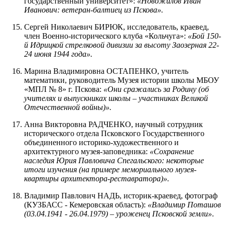
государственный университет»:
«Новожилов Иван
Иванович: ветеран-балтиец из Пскова».
Сергей Николаевич БИРЮК, исследователь, краевед,
член Военно-исторического клуба «Кольчуга»:
«Бой 150-
й Идрицкой стрелковой дивизии за высоту Заозерная 22-
24 июня 1944 года».
Марина Владимировна ОСТАПЕНКО, учитель
математики, руководитель Музея истории школы МБОУ
«МПЛ № 8» г. Пскова:
«Они сражались за Родину (об
учителях и выпускниках школы – участниках Великой
Отечественной войны)».
Анна Викторовна РАДЧЕНКО, научный сотрудник
исторического отдела Псковского Государственного
объединенного историко-художественного и
архитектурного музея-заповедника:
«Сохранение
наследия Юрия Павловича Спегальского: некоторые
итоги изучения (на примере мемориального музея-
квартиры архитектора-реставратора)».
Владимир Павлович НАДЬ, историк-краевед, фотограф
(КУЗБАСС - Кемеровская область):
«Владимир Поташов
(03.04.1941 - 26.04.1979) – уроженец Псковской земли»
.