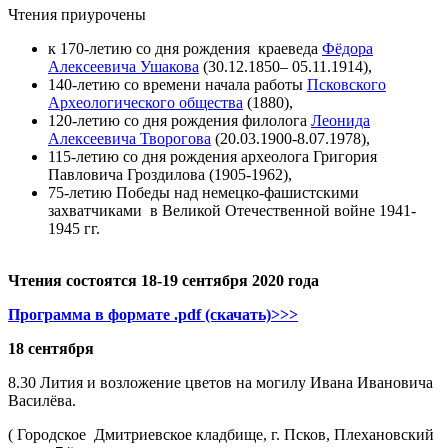
Чтения приурочены
к 170-летию со дня рождения краеведа
Фёдора
Алексеевича Ушакова
(30.12.1850– 05.11.1914),
140-летию со времени начала работы
Псковского
Археологического общества
(1880),
120-летию со дня рождения филолога
Леонида
Алексеевича Творогова
(20.03.1900-8.07.1978),
115-летию со дня рождения археолога Григория
Павловича Гроздилова (1905-1962),
75-летию Победы над немецко-фашистскими
захватчиками в Великой Отечественной войне 1941-
1945 гг.
Чтения состоятся 18-19 сентября 2020 года
Программа в формате .pdf (скачать)>>>
18 сентября
8.30 Лития и возложение цветов на могилу Ивана Ивановича
Василёва.
( Городское Дмитриевское кладбище, г. Псков, Плехановский