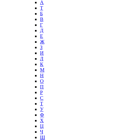
А
T
Б
В
Г
Д
Е
Ж
З
И
Л
К
М
Н
О
П
Р
С
Т
У
Ф
Х
Ц
Ч
Ш