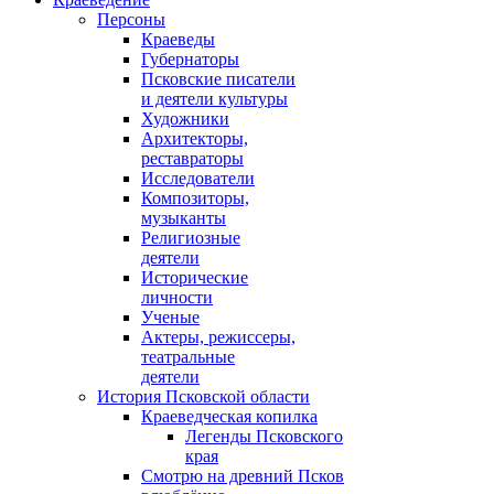
Персоны
Краеведы
Губернаторы
Псковские писатели
и деятели культуры
Художники
Архитекторы,
реставраторы
Исследователи
Композиторы,
музыканты
Религиозные
деятели
Исторические
личности
Ученые
Актеры, режиссеры,
театральные
деятели
История Псковской области
Краеведческая копилка
Легенды Псковского
края
Смотрю на древний Псков