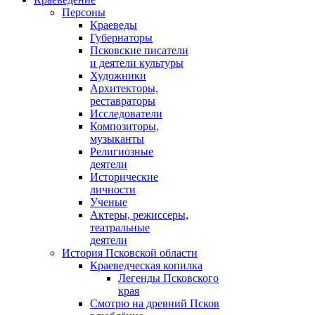
Персоны
Краеведы
Губернаторы
Псковские писатели
и деятели культуры
Художники
Архитекторы,
реставраторы
Исследователи
Композиторы,
музыканты
Религиозные
деятели
Исторические
личности
Ученые
Актеры, режиссеры,
театральные
деятели
История Псковской области
Краеведческая копилка
Легенды Псковского
края
Смотрю на древний Псков