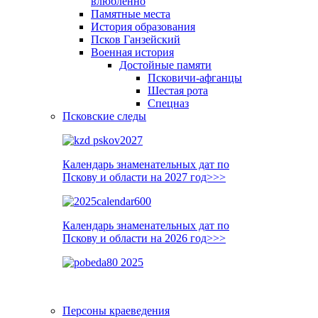
влюблённо
Памятные места
История образования
Псков Ганзейский
Военная история
Достойные памяти
Псковичи-афганцы
Шестая рота
Спецназ
Псковские следы
Календарь знаменательных дат по
Пскову и области на 2027 год>>>
Календарь знаменательных дат по
Пскову и области на 2026 год>>>
Персоны краеведения