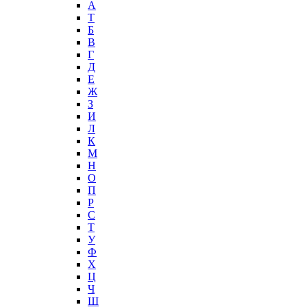
А
T
Б
В
Г
Д
Е
Ж
З
И
Л
К
М
Н
О
П
Р
С
Т
У
Ф
Х
Ц
Ч
Ш