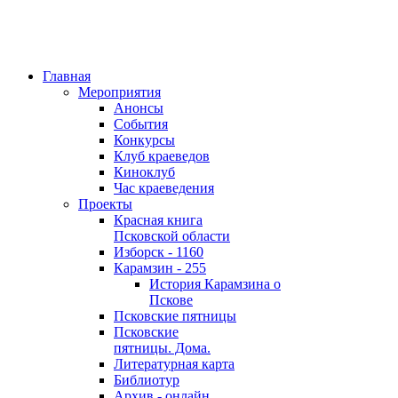
Главная
Мероприятия
Анонсы
События
Конкурсы
Клуб краеведов
Киноклуб
Час краеведения
Проекты
Красная книга
Псковской области
Изборск - 1160
Карамзин - 255
История Карамзина о
Пскове
Псковские пятницы
Псковские
пятницы. Дома.
Литературная карта
Библиотур
Архив - онлайн