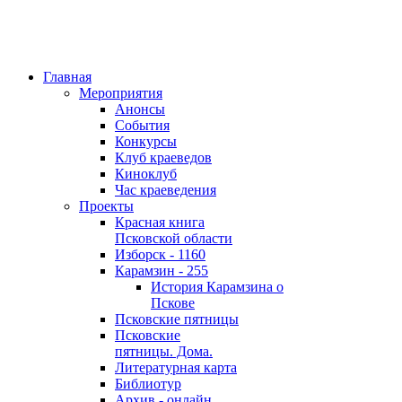
Главная
Мероприятия
Анонсы
События
Конкурсы
Клуб краеведов
Киноклуб
Час краеведения
Проекты
Красная книга
Псковской области
Изборск - 1160
Карамзин - 255
История Карамзина о
Пскове
Псковские пятницы
Псковские
пятницы. Дома.
Литературная карта
Библиотур
Архив - онлайн