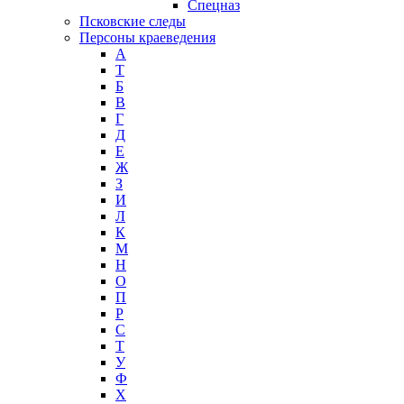
Спецназ
Псковские следы
Персоны краеведения
А
T
Б
В
Г
Д
Е
Ж
З
И
Л
К
М
Н
О
П
Р
С
Т
У
Ф
Х