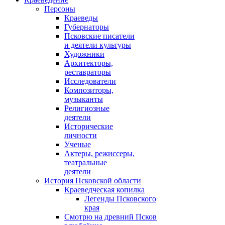
Персоны
Краеведы
Губернаторы
Псковские писатели
и деятели культуры
Художники
Архитекторы,
реставраторы
Исследователи
Композиторы,
музыканты
Религиозные
деятели
Исторические
личности
Ученые
Актеры, режиссеры,
театральные
деятели
История Псковской области
Краеведческая копилка
Легенды Псковского
края
Смотрю на древний Псков