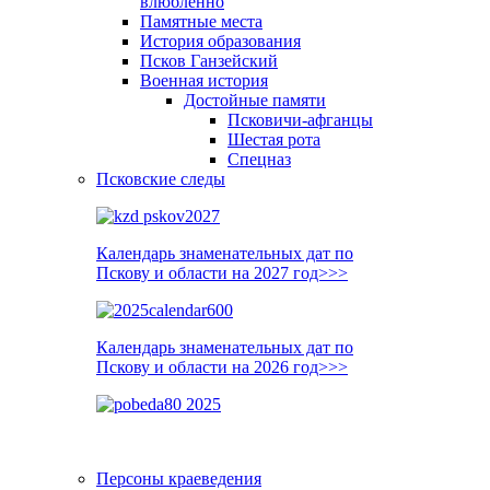
влюблённо
Памятные места
История образования
Псков Ганзейский
Военная история
Достойные памяти
Псковичи-афганцы
Шестая рота
Спецназ
Псковские следы
Календарь знаменательных дат по
Пскову и области на 2027 год>>>
Календарь знаменательных дат по
Пскову и области на 2026 год>>>
Персоны краеведения