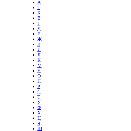
А
T
Б
В
Г
Д
Е
Ж
З
И
Л
К
М
Н
О
П
Р
С
Т
У
Ф
Х
Ц
Ч
Ш