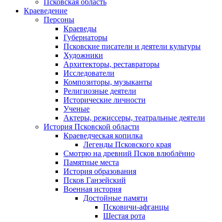
Псковская область
Краеведение
Персоны
Краеведы
Губернаторы
Псковские писатели и деятели культуры
Художники
Архитекторы, реставраторы
Исследователи
Композиторы, музыканты
Религиозные деятели
Исторические личности
Ученые
Актеры, режиссеры, театральные деятели
История Псковской области
Краеведческая копилка
Легенды Псковского края
Смотрю на древний Псков влюблённо
Памятные места
История образования
Псков Ганзейский
Военная история
Достойные памяти
Псковичи-афганцы
Шестая рота