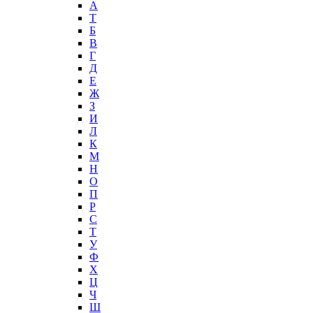
А
T
Б
В
Г
Д
Е
Ж
З
И
Л
К
М
Н
О
П
Р
С
Т
У
Ф
Х
Ц
Ч
Ш