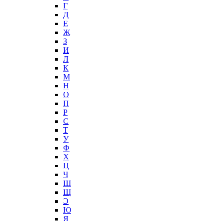
Г
Д
Е
Ж
З
И
Л
К
М
Н
О
П
Р
С
Т
У
Ф
Х
Ц
Ч
Ш
Щ
Э
Ю
Я