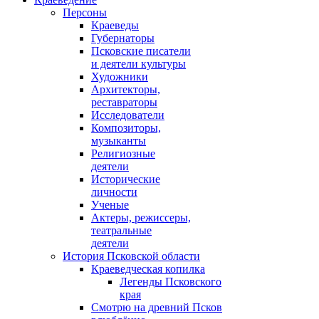
Персоны
Краеведы
Губернаторы
Псковские писатели
и деятели культуры
Художники
Архитекторы,
реставраторы
Исследователи
Композиторы,
музыканты
Религиозные
деятели
Исторические
личности
Ученые
Актеры, режиссеры,
театральные
деятели
История Псковской области
Краеведческая копилка
Легенды Псковского
края
Смотрю на древний Псков