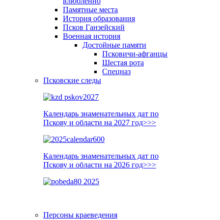
влюблённо
Памятные места
История образования
Псков Ганзейский
Военная история
Достойные памяти
Псковичи-афганцы
Шестая рота
Спецназ
Псковские следы
Календарь знаменательных дат по
Пскову и области на 2027 год>>>
Календарь знаменательных дат по
Пскову и области на 2026 год>>>
Персоны краеведения