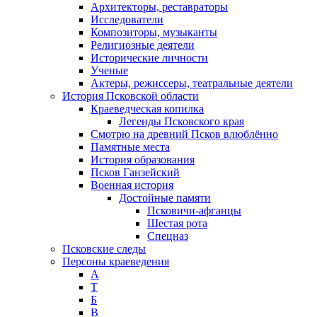
Архитекторы, реставраторы
Исследователи
Композиторы, музыканты
Религиозные деятели
Исторические личности
Ученые
Актеры, режиссеры, театральные деятели
История Псковской области
Краеведческая копилка
Легенды Псковского края
Смотрю на древний Псков влюблённо
Памятные места
История образования
Псков Ганзейский
Военная история
Достойные памяти
Псковичи-афганцы
Шестая рота
Спецназ
Псковские следы
Персоны краеведения
А
T
Б
В