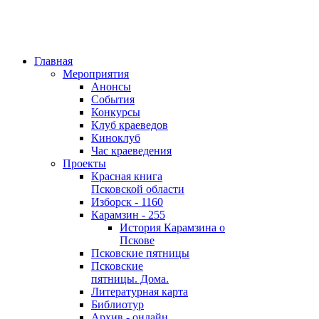
Главная
Мероприятия
Анонсы
События
Конкурсы
Клуб краеведов
Киноклуб
Час краеведения
Проекты
Красная книга
Псковской области
Изборск - 1160
Карамзин - 255
История Карамзина о
Пскове
Псковские пятницы
Псковские
пятницы. Дома.
Литературная карта
Библиотур
Архив - онлайн