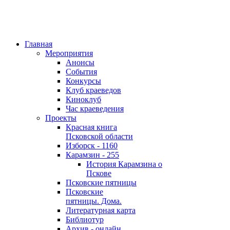
Главная
Мероприятия
Анонсы
События
Конкурсы
Клуб краеведов
Киноклуб
Час краеведения
Проекты
Красная книга
Псковской области
Изборск - 1160
Карамзин - 255
История Карамзина о
Пскове
Псковские пятницы
Псковские
пятницы. Дома.
Литературная карта
Библиотур
Архив - онлайн