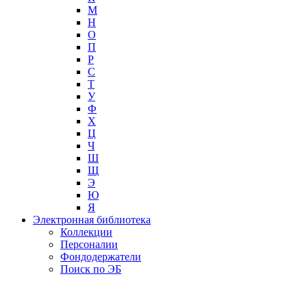
М
Н
О
П
Р
С
Т
У
Ф
Х
Ц
Ч
Ш
Щ
Э
Ю
Я
Электронная библиотека
Коллекции
Персоналии
Фондодержатели
Поиск по ЭБ