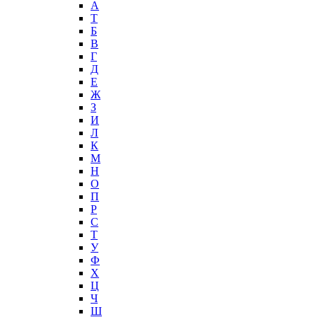
А
T
Б
В
Г
Д
Е
Ж
З
И
Л
К
М
Н
О
П
Р
С
Т
У
Ф
Х
Ц
Ч
Ш