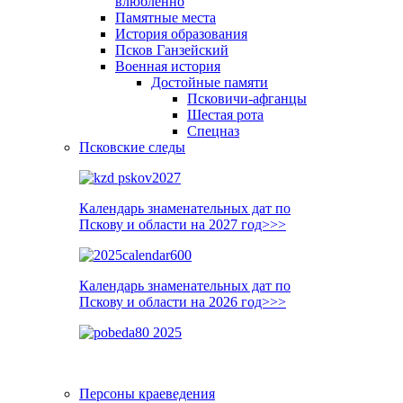
влюблённо
Памятные места
История образования
Псков Ганзейский
Военная история
Достойные памяти
Псковичи-афганцы
Шестая рота
Спецназ
Псковские следы
Календарь знаменательных дат по
Пскову и области на 2027 год>>>
Календарь знаменательных дат по
Пскову и области на 2026 год>>>
Персоны краеведения