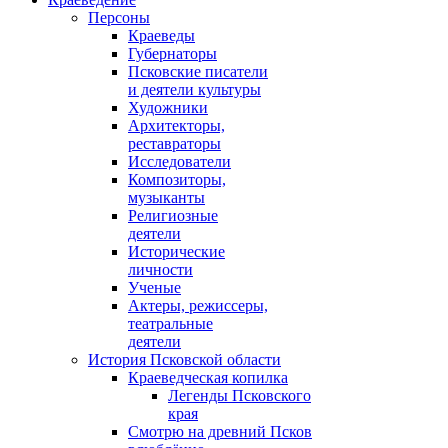
Персоны
Краеведы
Губернаторы
Псковские писатели
и деятели культуры
Художники
Архитекторы,
реставраторы
Исследователи
Композиторы,
музыканты
Религиозные
деятели
Исторические
личности
Ученые
Актеры, режиссеры,
театральные
деятели
История Псковской области
Краеведческая копилка
Легенды Псковского
края
Смотрю на древний Псков