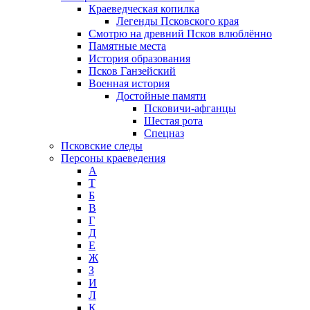
Краеведческая копилка
Легенды Псковского края
Смотрю на древний Псков влюблённо
Памятные места
История образования
Псков Ганзейский
Военная история
Достойные памяти
Псковичи-афганцы
Шестая рота
Спецназ
Псковские следы
Персоны краеведения
А
T
Б
В
Г
Д
Е
Ж
З
И
Л
К