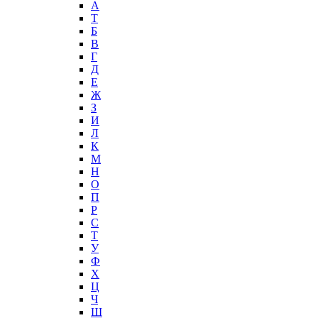
А
T
Б
В
Г
Д
Е
Ж
З
И
Л
К
М
Н
О
П
Р
С
Т
У
Ф
Х
Ц
Ч
Ш