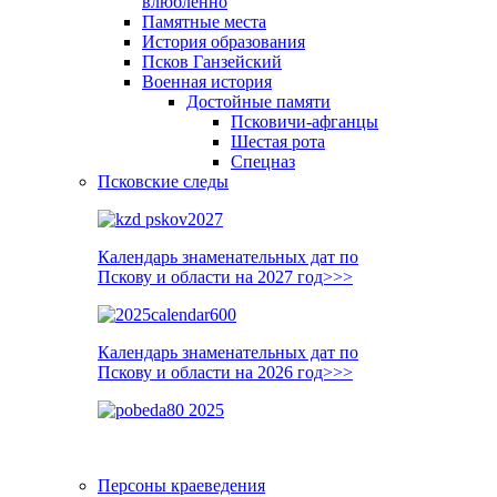
влюблённо
Памятные места
История образования
Псков Ганзейский
Военная история
Достойные памяти
Псковичи-афганцы
Шестая рота
Спецназ
Псковские следы
Календарь знаменательных дат по
Пскову и области на 2027 год>>>
Календарь знаменательных дат по
Пскову и области на 2026 год>>>
Персоны краеведения