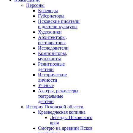
Персоны
Краеведы
Губернаторы
Псковские писатели
и деятели культуры
Художники
Архитекторы,
реставраторы
Исследователи
Композиторы,
музыканты
Религиозные
деятели
Исторические
личности
Ученые
Актеры, режиссеры,
театральные
деятели
История Псковской области
Краеведческая копилка
Легенды Псковского
края
Смотрю на древний Псков