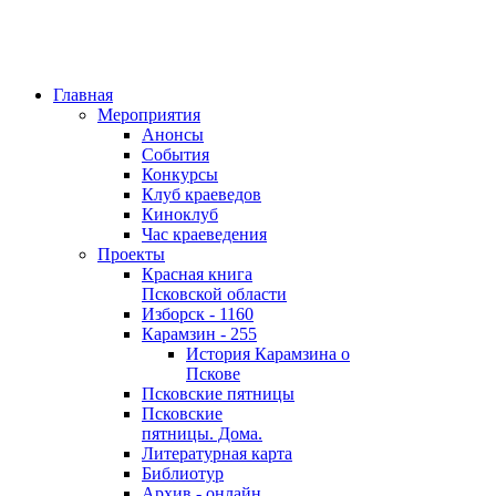
Главная
Мероприятия
Анонсы
События
Конкурсы
Клуб краеведов
Киноклуб
Час краеведения
Проекты
Красная книга
Псковской области
Изборск - 1160
Карамзин - 255
История Карамзина о
Пскове
Псковские пятницы
Псковские
пятницы. Дома.
Литературная карта
Библиотур
Архив - онлайн