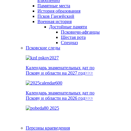
влюблённо
Памятные места
История образования
Псков Ганзейский
Военная история
Достойные памяти
Псковичи-афганцы
Шестая рота
Спецназ
Псковские следы
Календарь знаменательных дат по
Пскову и области на 2027 год>>>
Календарь знаменательных дат по
Пскову и области на 2026 год>>>
Персоны краеведения