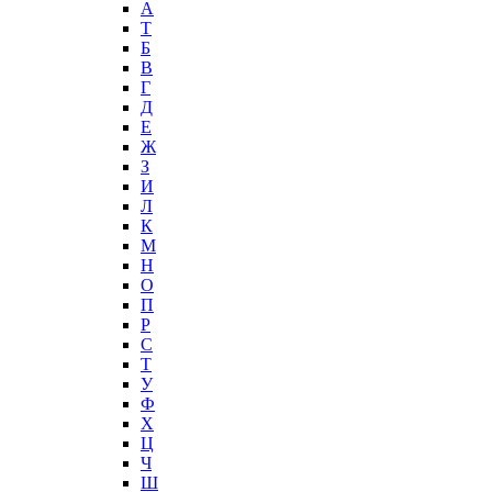
А
T
Б
В
Г
Д
Е
Ж
З
И
Л
К
М
Н
О
П
Р
С
Т
У
Ф
Х
Ц
Ч
Ш