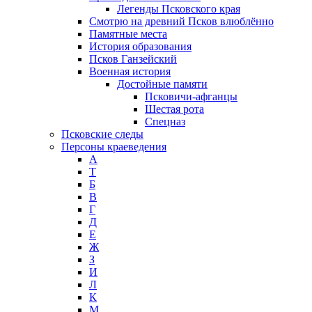
Легенды Псковского края
Смотрю на древний Псков влюблённо
Памятные места
История образования
Псков Ганзейский
Военная история
Достойные памяти
Псковичи-афганцы
Шестая рота
Спецназ
Псковские следы
Персоны краеведения
А
T
Б
В
Г
Д
Е
Ж
З
И
Л
К
М