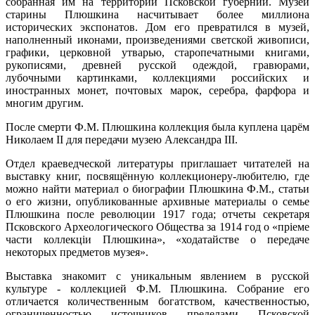
собранная им на территории Псковской губернии. Музей
старины Плюшкина насчитывает более миллиона
исторических экспонатов. Дом его превратился в музей,
наполненный иконами, произведениями светской живописи,
графики, церковной утварью, старопечатными книгами,
рукописями, древней русской одеждой, гравюрами,
лубочными картинками, коллекциями российских и
иностранных монет, почтовых марок, серебра, фарфора и
многим другим.
После смерти Ф.М. Плюшкина коллекция была куплена царём
Николаем II для передачи музею Александра III.
Отдел краеведческой литературы приглашает читателей на
выставку книг, посвящённую коллекционеру-любителю, где
можно найти материал о биографии Плюшкина Ф.М., статьи
о его жизни, опубликованные архивные материалы о семье
Плюшкина после революции 1917 года; отчеты секретаря
Псковского Археологического Общества за 1914 год о «прiеме
части коллекцiи Плюшкина», «ходатайстве о передаче
некоторых предметов музея».
Выставка знакомит с уникальным явлением в русской
культуре - коллекцией Ф.М. Плюшкина. Собрание его
отличается количественным богатством, качественностью,
ограниченностью источников пределами Псковской