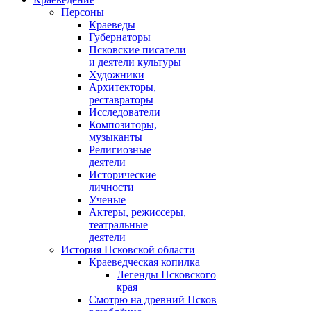
Персоны
Краеведы
Губернаторы
Псковские писатели
и деятели культуры
Художники
Архитекторы,
реставраторы
Исследователи
Композиторы,
музыканты
Религиозные
деятели
Исторические
личности
Ученые
Актеры, режиссеры,
театральные
деятели
История Псковской области
Краеведческая копилка
Легенды Псковского
края
Смотрю на древний Псков