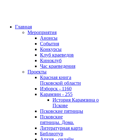
Главная
Мероприятия
Анонсы
События
Конкурсы
Клуб краеведов
Киноклуб
Час краеведения
Проекты
Красная книга
Псковской области
Изборск - 1160
Карамзин - 255
История Карамзина о
Пскове
Псковские пятницы
Псковские
пятницы. Дома.
Литературная карта
Библиотур
Архив - онлайн