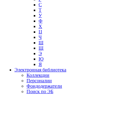
С
Т
У
Ф
Х
Ц
Ч
Ш
Щ
Э
Ю
Я
Электронная библиотека
Коллекции
Персоналии
Фондодержатели
Поиск по ЭБ