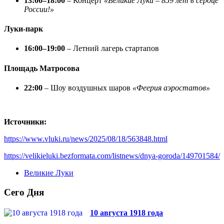
13:00–18:00
– Концерт
«Великие Луки – 859 лет в сердце
России!»
Луки-парк
16:00–19:00
– Летний лагерь стартапов
Площадь Матросова
22:00
– Шоу воздушных шаров
«Феерия аэростатов»
Источники:
https://www.vluki.ru/news/2025/08/18/563848.html
https://velikieluki.bezformata.com/listnews/dnya-goroda/149701584/
Великие Луки
Сего Дня
10 августа 1918 года