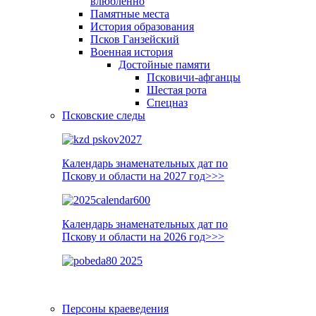
влюблённо
Памятные места
История образования
Псков Ганзейский
Военная история
Достойные памяти
Псковичи-афганцы
Шестая рота
Спецназ
Псковские следы
Календарь знаменательных дат по
Пскову и области на 2027 год>>>
Календарь знаменательных дат по
Пскову и области на 2026 год>>>
Персоны краеведения