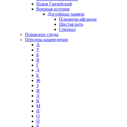
Псков Ганзейский
Военная история
Достойные памяти
Псковичи-афганцы
Шестая рота
Спецназ
Псковские следы
Персоны краеведения
А
T
Б
В
Г
Д
Е
Ж
З
И
Л
К
М
Н
О
П
Р