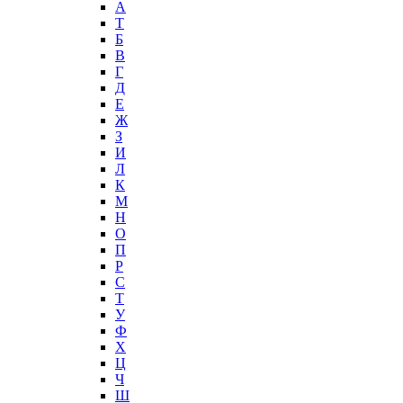
А
T
Б
В
Г
Д
Е
Ж
З
И
Л
К
М
Н
О
П
Р
С
Т
У
Ф
Х
Ц
Ч
Ш