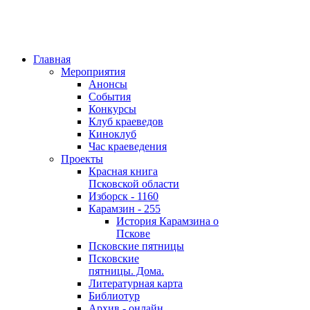
Главная
Мероприятия
Анонсы
События
Конкурсы
Клуб краеведов
Киноклуб
Час краеведения
Проекты
Красная книга
Псковской области
Изборск - 1160
Карамзин - 255
История Карамзина о
Пскове
Псковские пятницы
Псковские
пятницы. Дома.
Литературная карта
Библиотур
Архив - онлайн