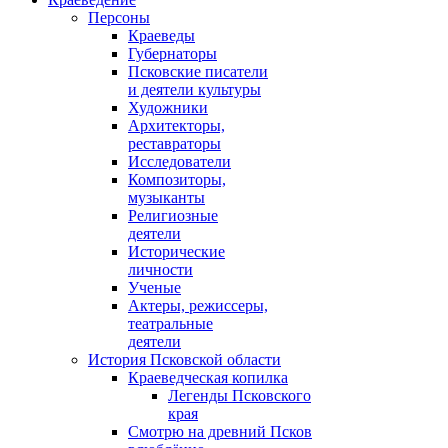
Персоны
Краеведы
Губернаторы
Псковские писатели
и деятели культуры
Художники
Архитекторы,
реставраторы
Исследователи
Композиторы,
музыканты
Религиозные
деятели
Исторические
личности
Ученые
Актеры, режиссеры,
театральные
деятели
История Псковской области
Краеведческая копилка
Легенды Псковского
края
Смотрю на древний Псков