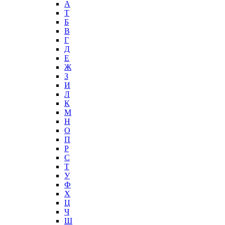
А
T
Б
В
Г
Д
Е
Ж
З
И
Л
К
М
Н
О
П
Р
С
Т
У
Ф
Х
Ц
Ч
Ш