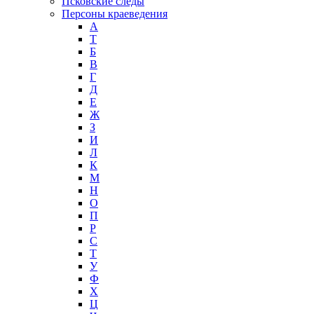
Псковские следы
Персоны краеведения
А
T
Б
В
Г
Д
Е
Ж
З
И
Л
К
М
Н
О
П
Р
С
Т
У
Ф
Х
Ц