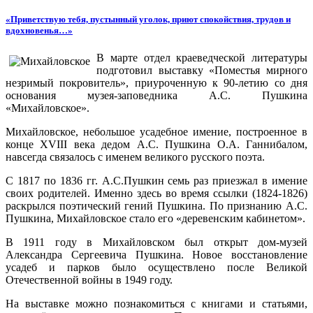
«Приветствую тебя, пустынный уголок, приют спокойствия, трудов и
вдохновенья…»
В марте отдел краеведческой литературы
подготовил выставку «Поместья мирного
незримый покровитель», приуроченную к 90-летию со дня
основания музея-заповедника А.С. Пушкина
«Михайловское».
Михайловское, небольшое усадебное имение, построенное в
конце XVIII века дедом А.С. Пушкина О.А. Ганнибалом,
навсегда связалось с именем великого русского поэта.
С 1817 по 1836 гг. А.С.Пушкин семь раз приезжал в имение
своих родителей. Именно здесь во время ссылки (1824-1826)
раскрылся поэтический гений Пушкина. По признанию А.С.
Пушкина, Михайловское стало его «деревенским кабинетом».
В 1911 году в Михайловском был открыт дом-музей
Александра Сергеевича Пушкина. Новое восстановление
усадеб и парков было осуществлено после Великой
Отечественной войны в 1949 году.
На выставке можно познакомиться с книгами и статьями,