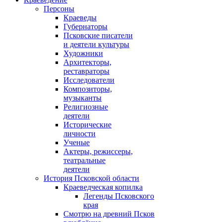
Персоны
Краеведы
Губернаторы
Псковские писатели
и деятели культуры
Художники
Архитекторы,
реставраторы
Исследователи
Композиторы,
музыканты
Религиозные
деятели
Исторические
личности
Ученые
Актеры, режиссеры,
театральные
деятели
История Псковской области
Краеведческая копилка
Легенды Псковского
края
Смотрю на древний Псков