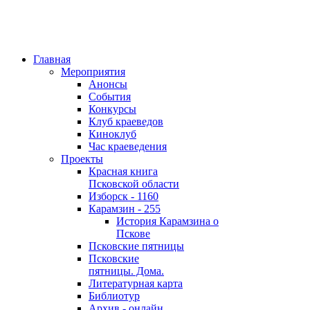
Главная
Мероприятия
Анонсы
События
Конкурсы
Клуб краеведов
Киноклуб
Час краеведения
Проекты
Красная книга
Псковской области
Изборск - 1160
Карамзин - 255
История Карамзина о
Пскове
Псковские пятницы
Псковские
пятницы. Дома.
Литературная карта
Библиотур
Архив - онлайн