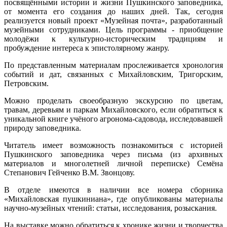
посвящёнными истории и жизни Пушкинского заповедника,
от момента его создания до наших дней. Так, сегодня
реализуется новый проект «Музейная почта», разработанный
музейными сотрудниками. Цель программы - приобщение
молодёжи к культурно-историческим традициям и
пробуждение интереса к эпистолярному жанру.
По представленным материалам прослеживается хронология
событий и дат, связанных с Михайловским, Тригорским,
Петровским.
Можно проделать своеобразную экскурсию по цветам,
травам, деревьям и паркам Михайловского, если обратиться к
уникальной книге учёного агронома-садовода, исследовавшей
природу заповедника.
Читатель имеет возможность познакомиться с историей
Пушкинского заповедника через письма (из архивных
материалов и многолетней личной переписке) Семёна
Степанович Гейченко В.М. Звонцову.
В отделе имеются в наличии все номера сборника
«Михайловская пушкиниана», где опубликованы материалы
научно-музейных чтений: статьи, исследования, розыскания.
На выставке можно обратиться к хронике жизни и творчества