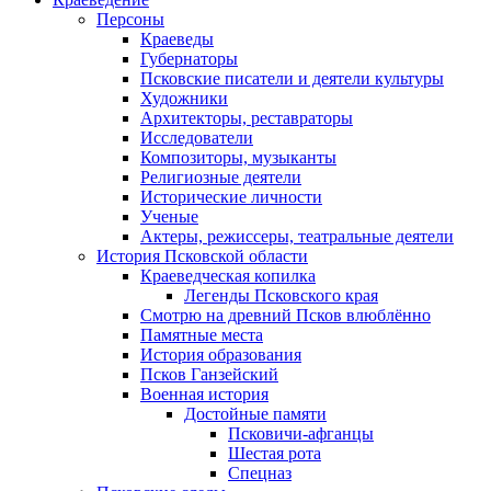
Персоны
Краеведы
Губернаторы
Псковские писатели и деятели культуры
Художники
Архитекторы, реставраторы
Исследователи
Композиторы, музыканты
Религиозные деятели
Исторические личности
Ученые
Актеры, режиссеры, театральные деятели
История Псковской области
Краеведческая копилка
Легенды Псковского края
Смотрю на древний Псков влюблённо
Памятные места
История образования
Псков Ганзейский
Военная история
Достойные памяти
Псковичи-афганцы
Шестая рота
Спецназ