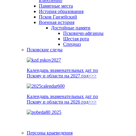
влюблённо
Памятные места
История образования
Псков Ганзейский
Военная история
Достойные памяти
Псковичи-афганцы
Шестая рота
Спецназ
Псковские следы
Календарь знаменательных дат по
Пскову и области на 2027 год>>>
Календарь знаменательных дат по
Пскову и области на 2026 год>>>
Персоны краеведения