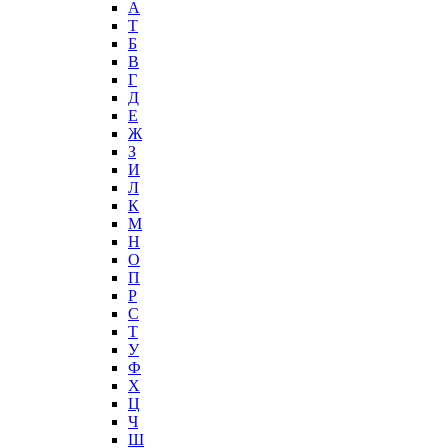
А
T
Б
В
Г
Д
Е
Ж
З
И
Л
К
М
Н
О
П
Р
С
Т
У
Ф
Х
Ц
Ч
Ш