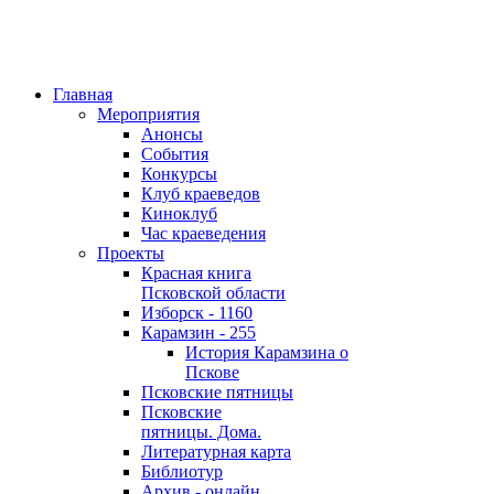
Главная
Мероприятия
Анонсы
События
Конкурсы
Клуб краеведов
Киноклуб
Час краеведения
Проекты
Красная книга
Псковской области
Изборск - 1160
Карамзин - 255
История Карамзина о
Пскове
Псковские пятницы
Псковские
пятницы. Дома.
Литературная карта
Библиотур
Архив - онлайн