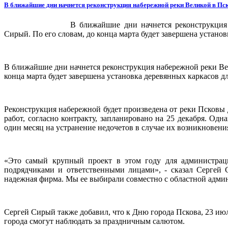
В ближайшие дни начнется реконструкция набережной реки Великой в Пс
В ближайшие дни начнется реконструкция 
Сирый. По его словам, до конца марта будет завершена установ
В ближайшие дни начнется реконструкция набережной реки Вел
конца марта будет завершена установка деревянных каркасов д
Реконструкция набережной будет произведена от реки Псковы
работ, согласно контракту, запланировано на 25 декабря. Одн
один месяц на устранение недочетов в случае их возникновени
«Это самый крупный проект в этом году для администраци
подрядчиками и ответственными лицами», - сказал Сергей
надежная фирма. Мы ее выбирали совместно с областной админи
Сергей Сирый также добавил, что к Дню города Пскова, 23 июл
города смогут наблюдать за праздничным салютом.