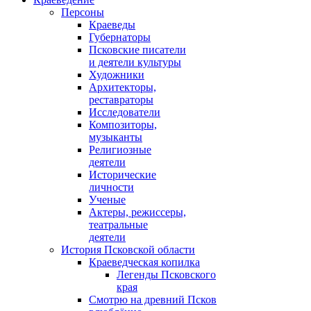
Персоны
Краеведы
Губернаторы
Псковские писатели
и деятели культуры
Художники
Архитекторы,
реставраторы
Исследователи
Композиторы,
музыканты
Религиозные
деятели
Исторические
личности
Ученые
Актеры, режиссеры,
театральные
деятели
История Псковской области
Краеведческая копилка
Легенды Псковского
края
Смотрю на древний Псков