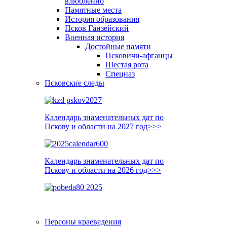
влюблённо
Памятные места
История образования
Псков Ганзейский
Военная история
Достойные памяти
Псковичи-афганцы
Шестая рота
Спецназ
Псковские следы
Календарь знаменательных дат по
Пскову и области на 2027 год>>>
Календарь знаменательных дат по
Пскову и области на 2026 год>>>
Персоны краеведения