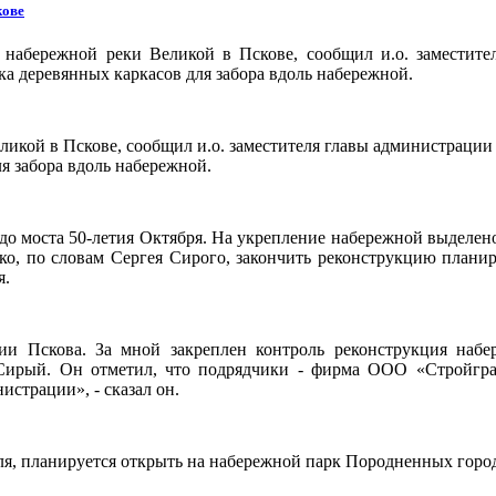
кове
набережной реки Великой в Пскове, сообщил и.о. заместите
ка деревянных каркасов для забора вдоль набережной.
икой в Пскове, сообщил и.о. заместителя главы администрации 
ля забора вдоль набережной.
 до моста 50-летия Октября. На укрепление набережной выделе
ако, по словам Сергея Сирого, закончить реконструкцию планир
я.
и Пскова. За мной закреплен контроль реконструкция набер
 Сирый. Он отметил, что подрядчики - фирма ООО «Стройгра
страции», - сказал он.
я, планируется открыть на набережной парк Породненных городо