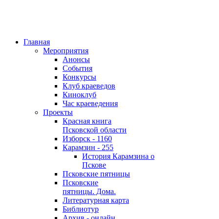
Главная
Мероприятия
Анонсы
События
Конкурсы
Клуб краеведов
Киноклуб
Час краеведения
Проекты
Красная книга
Псковской области
Изборск - 1160
Карамзин - 255
История Карамзина о
Пскове
Псковские пятницы
Псковские
пятницы. Дома.
Литературная карта
Библиотур
Архив - онлайн