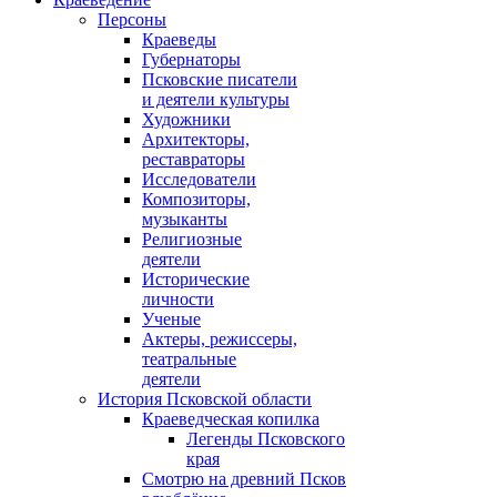
Персоны
Краеведы
Губернаторы
Псковские писатели
и деятели культуры
Художники
Архитекторы,
реставраторы
Исследователи
Композиторы,
музыканты
Религиозные
деятели
Исторические
личности
Ученые
Актеры, режиссеры,
театральные
деятели
История Псковской области
Краеведческая копилка
Легенды Псковского
края
Смотрю на древний Псков