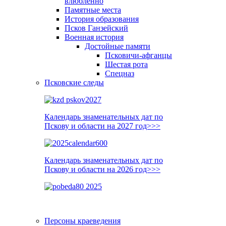
влюблённо
Памятные места
История образования
Псков Ганзейский
Военная история
Достойные памяти
Псковичи-афганцы
Шестая рота
Спецназ
Псковские следы
Календарь знаменательных дат по
Пскову и области на 2027 год>>>
Календарь знаменательных дат по
Пскову и области на 2026 год>>>
Персоны краеведения