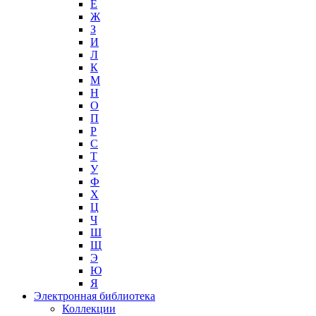
Е
Ж
З
И
Л
К
М
Н
О
П
Р
С
Т
У
Ф
Х
Ц
Ч
Ш
Щ
Э
Ю
Я
Электронная библиотека
Коллекции