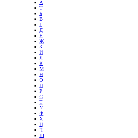
А
T
Б
В
Г
Д
Е
Ж
З
И
Л
К
М
Н
О
П
Р
С
Т
У
Ф
Х
Ц
Ч
Ш