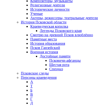
Композиторы, музыканты
Религиозные деятели
Исторические личности
Ученые
Актеры, режиссеры, театральные деятели
История Псковской области
Краеведческая копилка
Легенды Псковского края
Смотрю на древний Псков влюблённо
Памятные места
История образования
Псков Ганзейский
Военная история
Достойные памяти
Псковичи-афганцы
Шестая рота
Спецназ
Псковские следы
Персоны краеведения
А
T
Б
В
Г
Д