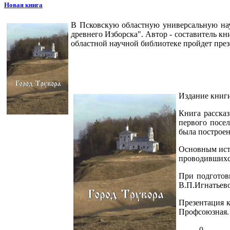
Новая книга
В Псковскую областную универсальную нау
древнего Изборска". Автор - составитель кн
областной научной библиотеке пройдет през
Издание книги
Книга рассказ
первого посел
была построен
Основным исто
проводившихся
При подготов
В.П.Игнатьево
Презентация к
Профсоюзная. д
0