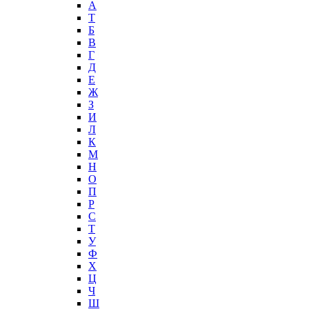
А
T
Б
В
Г
Д
Е
Ж
З
И
Л
К
М
Н
О
П
Р
С
Т
У
Ф
Х
Ц
Ч
Ш