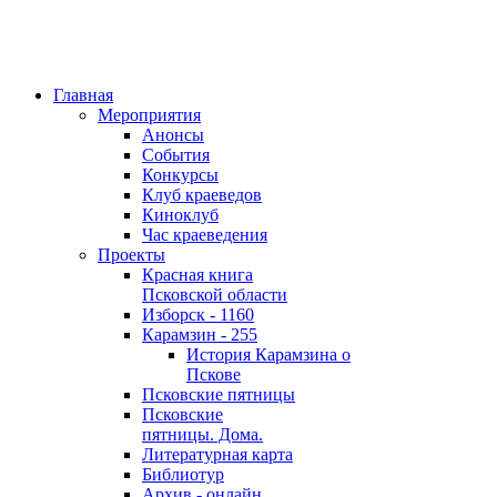
Главная
Мероприятия
Анонсы
События
Конкурсы
Клуб краеведов
Киноклуб
Час краеведения
Проекты
Красная книга
Псковской области
Изборск - 1160
Карамзин - 255
История Карамзина о
Пскове
Псковские пятницы
Псковские
пятницы. Дома.
Литературная карта
Библиотур
Архив - онлайн