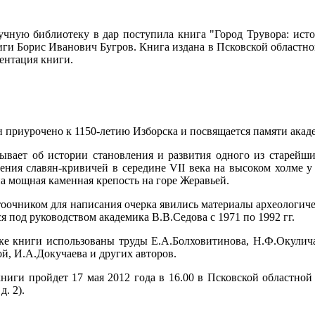
чную библиотеку в дар поступила книга "Город Трувора: исто
иги Борис Иванович Бугров. Книга издана в Псковской областной
ентация книги.
 приурочено к 1150-летию Изборска и посвящается памяти акад
ывает об истории становления и развития одного из старейши
ения славян-кривичей в середине VII века на высоком холме у
а мощная каменная крепость на горе Жеравьей.
очником для написания очерка явились материалы археологиче
 под руководством академика В.В.Седова с 1971 по 1992 гг.
ке книги использованы труды Е.А.Болховитинова, Н.Ф.Окулича
й, И.А.Докучаева и других авторов.
ниги пройдет 17 мая 2012 года в 16.00 в Псковской областной
. 2).