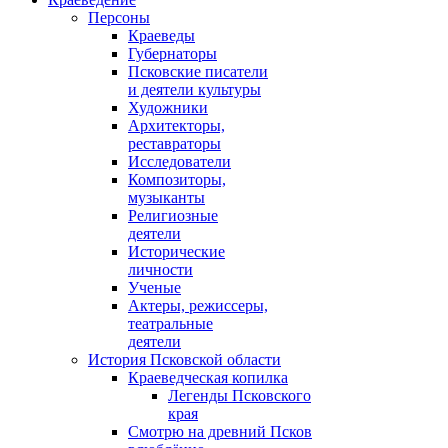
Персоны
Краеведы
Губернаторы
Псковские писатели
и деятели культуры
Художники
Архитекторы,
реставраторы
Исследователи
Композиторы,
музыканты
Религиозные
деятели
Исторические
личности
Ученые
Актеры, режиссеры,
театральные
деятели
История Псковской области
Краеведческая копилка
Легенды Псковского
края
Смотрю на древний Псков