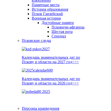
влюблённо
Памятные места
История образования
Псков Ганзейский
Военная история
Достойные памяти
Псковичи-афганцы
Шестая рота
Спецназ
Псковские следы
Календарь знаменательных дат по
Пскову и области на 2027 год>>>
Календарь знаменательных дат по
Пскову и области на 2026 год>>>
Персоны краеведения