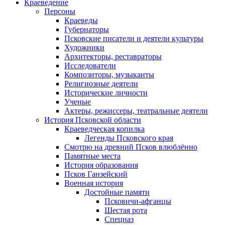
Краеведение
Персоны
Краеведы
Губернаторы
Псковские писатели и деятели культуры
Художники
Архитекторы, реставраторы
Исследователи
Композиторы, музыканты
Религиозные деятели
Исторические личности
Ученые
Актеры, режиссеры, театральные деятели
История Псковской области
Краеведческая копилка
Легенды Псковского края
Смотрю на древний Псков влюблённо
Памятные места
История образования
Псков Ганзейский
Военная история
Достойные памяти
Псковичи-афганцы
Шестая рота
Спецназ