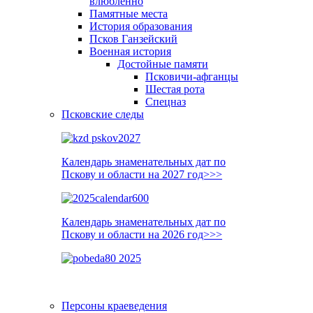
влюблённо
Памятные места
История образования
Псков Ганзейский
Военная история
Достойные памяти
Псковичи-афганцы
Шестая рота
Спецназ
Псковские следы
Календарь знаменательных дат по
Пскову и области на 2027 год>>>
Календарь знаменательных дат по
Пскову и области на 2026 год>>>
Персоны краеведения