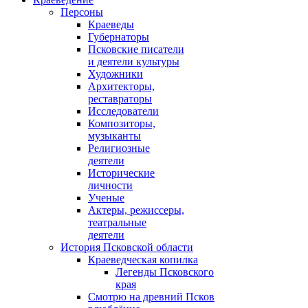
Персоны
Краеведы
Губернаторы
Псковские писатели
и деятели культуры
Художники
Архитекторы,
реставраторы
Исследователи
Композиторы,
музыканты
Религиозные
деятели
Исторические
личности
Ученые
Актеры, режиссеры,
театральные
деятели
История Псковской области
Краеведческая копилка
Легенды Псковского
края
Смотрю на древний Псков