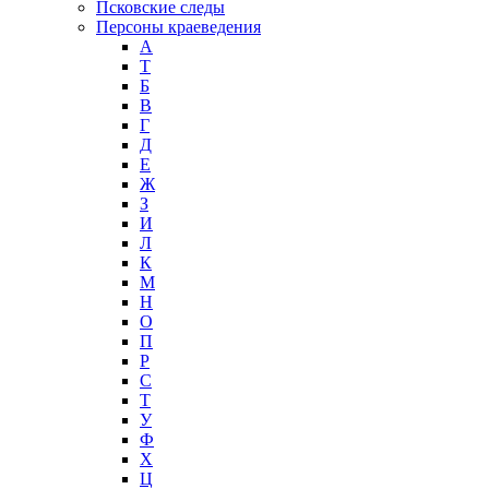
Псковские следы
Персоны краеведения
А
T
Б
В
Г
Д
Е
Ж
З
И
Л
К
М
Н
О
П
Р
С
Т
У
Ф
Х
Ц