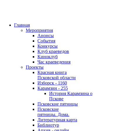
Главная
Мероприятия
Анонсы
События
Конкурсы
Клуб краеведов
Киноклуб
Час краеведения
Проекты
Красная книга
Псковской области
Изборск - 1160
Карамзин - 255
История Карамзина о
Пскове
Псковские пятницы
Псковские
пятницы. Дома.
Литературная карта
Библиотур
Архив - онлайн