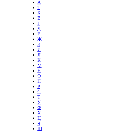
А
T
Б
В
Г
Д
Е
Ж
З
И
Л
К
М
Н
О
П
Р
С
Т
У
Ф
Х
Ц
Ч
Ш