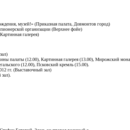
дения, музей!» (Приказная палата, Довмонтов город)
 пионерской организации (Верхнее фойе)
Картинная галерея)
зал)
ы палаты (12.00), Картинная галерея (13.00), Мирожский монаст
альского (12.00), Псковский кремль (15.00).
12 гг. (Выставочный зал)
зал).