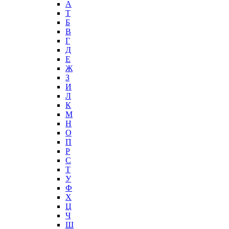
А
T
Б
В
Г
Д
Е
Ж
З
И
Л
К
М
Н
О
П
Р
С
Т
У
Ф
Х
Ц
Ч
Ш