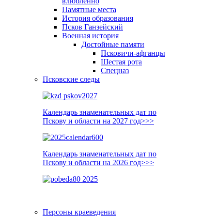
влюблённо
Памятные места
История образования
Псков Ганзейский
Военная история
Достойные памяти
Псковичи-афганцы
Шестая рота
Спецназ
Псковские следы
Календарь знаменательных дат по
Пскову и области на 2027 год>>>
Календарь знаменательных дат по
Пскову и области на 2026 год>>>
Персоны краеведения