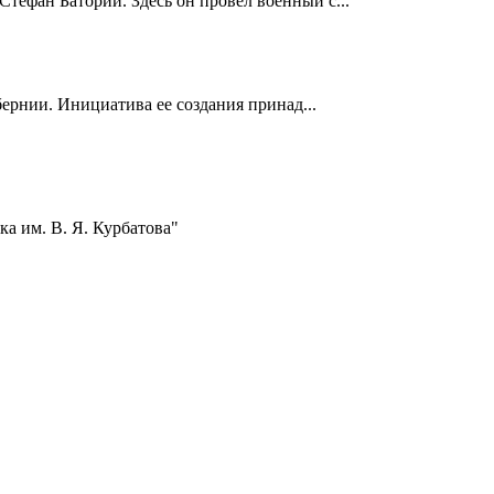
Стефан Баторий. Здесь он провел военный с...
ернии. Инициатива ее создания принад...
а им. В. Я. Курбатова"