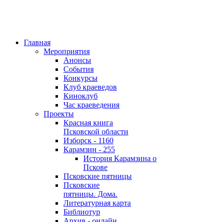
Главная
Мероприятия
Анонсы
События
Конкурсы
Клуб краеведов
Киноклуб
Час краеведения
Проекты
Красная книга
Псковской области
Изборск - 1160
Карамзин - 255
История Карамзина о
Пскове
Псковские пятницы
Псковские
пятницы. Дома.
Литературная карта
Библиотур
Архив - онлайн