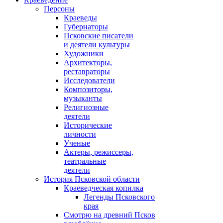
Персоны
Краеведы
Губернаторы
Псковские писатели
и деятели культуры
Художники
Архитекторы,
реставраторы
Исследователи
Композиторы,
музыканты
Религиозные
деятели
Исторические
личности
Ученые
Актеры, режиссеры,
театральные
деятели
История Псковской области
Краеведческая копилка
Легенды Псковского
края
Смотрю на древний Псков