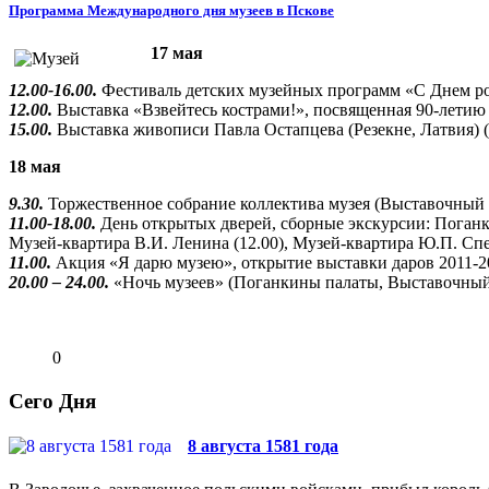
Программа Международного дня музеев в Пскове
17 мая
12.00-16.00.
Фестиваль детских музейных программ «С Днем рож
12.00.
Выставка «Взвейтесь кострами!», посвященная 90-летию
15.00.
Выставка живописи Павла Остапцева (Резекне, Латвия) (
18 мая
9.30.
Торжественное собрание коллектива музея (Выставочный 
11.00-18.00.
День открытых дверей, сборные экскурсии: Поганкин
Музей-квартира В.И. Ленина (12.00), Музей-квартира Ю.П. Спег
11.00.
Акция «Я дарю музею», открытие выставки даров 2011-20
20.00 – 24.00.
«Ночь музеев» (Поганкины палаты, Выставочный 
0
Сего Дня
8 августа 1581 года