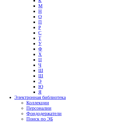
К
М
Н
О
П
Р
С
Т
У
Ф
Х
Ц
Ч
Ш
Щ
Э
Ю
Я
Электронная библиотека
Коллекции
Персоналии
Фондодержатели
Поиск по ЭБ