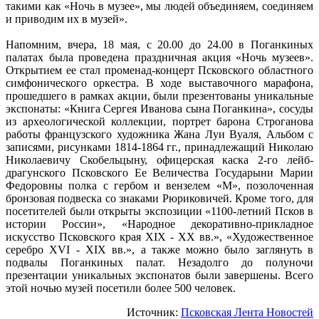
такими как «Ночь в музее», мы людей объединяем, соединяем
и приводим их в музей».
Напомним, вчера, 18 мая, с 20.00 до 24.00 в Поганкиных
палатах была проведена праздничная акция «Ночь музеев».
Открытием ее стал променад-концерт Псковского областного
симфонического оркестра. В ходе выставочного марафона,
прошедшего в рамках акции, были презентованы уникальные
экспонаты: «Книга Сергея Иванова сына Поганкина», сосуды
из археологической коллекции, портрет барона Строганова
работы французского художника Жана Луи Вуаля, Альбом с
записями, рисунками 1814-1864 гг., принадлежащий Николаю
Николаевичу Скобельцыну, офицерская каска 2-го лейб-
драгунского Псковского Ее Величества Государыни Марии
Федоровны полка с гербом и вензелем «М», позолоченная
бронзовая подвеска со знаками Рюриковичей. Кроме того, для
посетителей были открыты экспозиции «1100-летний Псков в
истории России», «Народное декоративно-прикладное
искусство Псковского края XIX - XX вв.», «Художественное
серебро XVI - XIX вв.», а также можно было заглянуть в
подвалы Поганкиных палат. Незадолго до полуночи
презентации уникальных экспонатов были завершены. Всего
этой ночью музей посетили более 500 человек.
Источник:
Псковская Лента Новостей