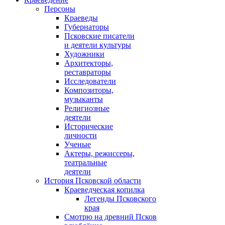
Персоны
Краеведы
Губернаторы
Псковские писатели
и деятели культуры
Художники
Архитекторы,
реставраторы
Исследователи
Композиторы,
музыканты
Религиозные
деятели
Исторические
личности
Ученые
Актеры, режиссеры,
театральные
деятели
История Псковской области
Краеведческая копилка
Легенды Псковского
края
Смотрю на древний Псков