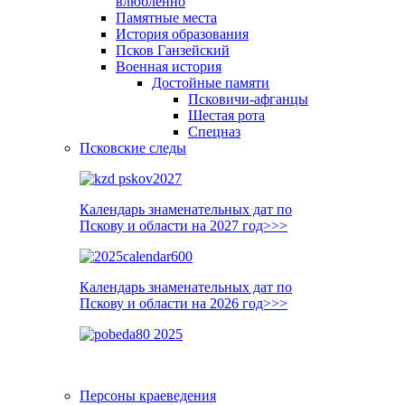
влюблённо
Памятные места
История образования
Псков Ганзейский
Военная история
Достойные памяти
Псковичи-афганцы
Шестая рота
Спецназ
Псковские следы
Календарь знаменательных дат по
Пскову и области на 2027 год>>>
Календарь знаменательных дат по
Пскову и области на 2026 год>>>
Персоны краеведения