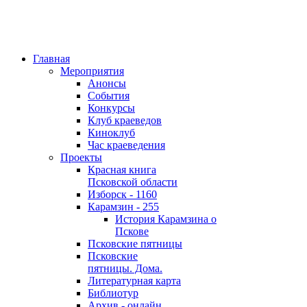
Главная
Мероприятия
Анонсы
События
Конкурсы
Клуб краеведов
Киноклуб
Час краеведения
Проекты
Красная книга
Псковской области
Изборск - 1160
Карамзин - 255
История Карамзина о
Пскове
Псковские пятницы
Псковские
пятницы. Дома.
Литературная карта
Библиотур
Архив - онлайн