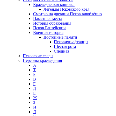
Краеведческая копилка
Легенды Псковского края
Смотрю на древний Псков влюблённо
Памятные места
История образования
Псков Ганзейский
Военная история
Достойные памяти
Псковичи-афганцы
Шестая рота
Спецназ
Псковские следы
Персоны краеведения
А
T
Б
В
Г
Д
Е
Ж
З
И
Л