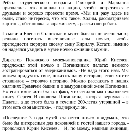
Ребята студенческого возраста Григорий и Марианна
признались, что пришли на акцию, чтобы встретиться с
друзьями и хорошо провести время. «Мы ни разу здесь не
были, стало интересно, что это такое. Ходим, рассматриваем
картины, обстановка завораживает», - рассказали ребята.
Псковичи Елена и Станислав в музее бывают не очень часто,
решили посетить выставочные залы ночью, чтобы
преподнести сюрприз своему сыну Кириллу. Кстати, именно
он надеялся увидеть в музее ночью оживших мумий.
Директор Псковского музея-заповедника Юрий Киселев,
предложил этой ночью в Поганкиных палатах немного
абстрагироваться от американизмов. «Не надо этого нам. Мы
можем придумать свое, показать нашу историю, если хотите
страшилок – суровую историю. Можно рассказать о наших
княгинях Гремячей башни и о замурованной жене Поганкина.
Но если взять хотя бы тот факт, что сегодня мы показываем
книгу Сергея Ивановича Поганкина, которая вернулась в
Палаты, а до этого была в течение 200-летия утерянной – в
этом есть своя мистика», - подчеркнул он.
«Последние 3 года музей старается что-то придумать, что
было бы интересным для псковичей и гостей нашего города, -
продолжил Юрий Киселев. - И, по-моему, нашими акциями,