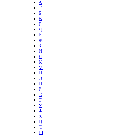
А
T
Б
В
Г
Д
Е
Ж
З
И
Л
К
М
Н
О
П
Р
С
Т
У
Ф
Х
Ц
Ч
Ш