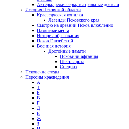
Актеры, режиссеры, театральные деятели
История Псковской области
Краеведческая копилка
Легенды Псковского края
Смотрю на древний Псков влюблённо
Памятные места
История образования
Псков Ганзейский
Военная история
Достойные памяти
Псковичи-афганцы
Шестая рота
Спецназ
Псковские следы
Персоны краеведения
А
T
Б
В
Г
Д
Е
Ж
З
И