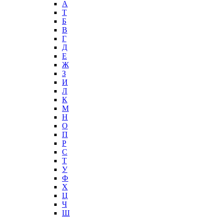
А
T
Б
В
Г
Д
Е
Ж
З
И
Л
К
М
Н
О
П
Р
С
Т
У
Ф
Х
Ц
Ч
Ш