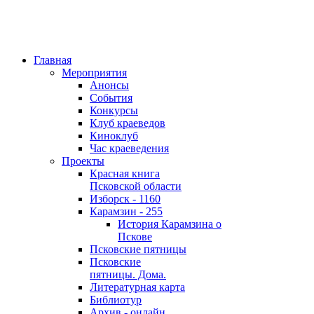
Главная
Мероприятия
Анонсы
События
Конкурсы
Клуб краеведов
Киноклуб
Час краеведения
Проекты
Красная книга
Псковской области
Изборск - 1160
Карамзин - 255
История Карамзина о
Пскове
Псковские пятницы
Псковские
пятницы. Дома.
Литературная карта
Библиотур
Архив - онлайн