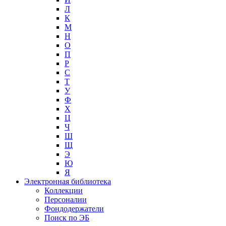
Л
К
М
Н
О
П
Р
С
Т
У
Ф
Х
Ц
Ч
Ш
Щ
Э
Ю
Я
Электронная библиотека
Коллекции
Персоналии
Фондодержатели
Поиск по ЭБ