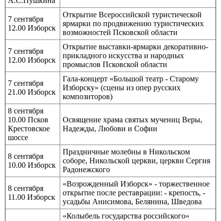
А.С.Пушкина
Открытие Всероссийской туристической
7 сентября
ярмарки по продвижению туристических
12.00 Изборск
возможностей Псковской области
Открытие выставки-ярмарки декоративно-
7 сентября
прикладного искусства и народных
12.00 Изборск
промыслов Псковской области
Гала-концерт «Большой театр - Старому
7 сентября
Изборску» (сцены из опер русских
21.00 Изборск
композиторов)
8 сентября
10.00 Псков
Освящение храма святых мучениц Веры,
Крестовское
Надежды, Любови и Софии
шоссе
Праздничные молебны в Никольском
8 сентября
соборе, Никольской церкви, церкви Сергия
10.00 Изборск
Радонежского
«Возрожденный Изборск» - торжественное
8 сентября
открытие после реставрации: - крепость, -
11.00 Изборск
усадьбы Анисимова, Белянина, Шведова
«Колыбель государства российского»