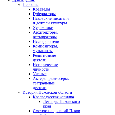
Персоны
Краеведы
Губернаторы
Псковские писатели
и деятели культуры
Художники
Архитекторы,
реставраторы
Исследователи
Композиторы,
музыканты
Религиозные
деятели
Исторические
личности
Ученые
Актеры, режиссеры,
театральные
деятели
История Псковской области
Краеведческая копилка
Легенды Псковского
края
Смотрю на древний Псков