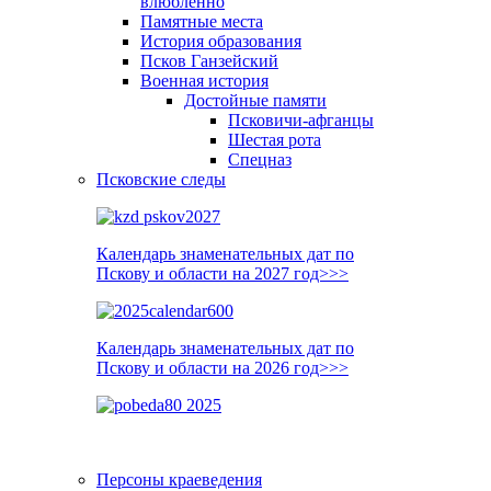
влюблённо
Памятные места
История образования
Псков Ганзейский
Военная история
Достойные памяти
Псковичи-афганцы
Шестая рота
Спецназ
Псковские следы
Календарь знаменательных дат по
Пскову и области на 2027 год>>>
Календарь знаменательных дат по
Пскову и области на 2026 год>>>
Персоны краеведения