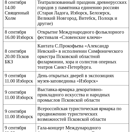
8 сентября
Театрализованный праздник древнерусских
14.00
городов у памятника единению россиян
Священный
(Старая Ладога, Изборск, Белозерск,
Холм
Великий Новгород, Витебск, Полоцк и
другие)
8 сентября
Открытие Международного фольклорного
16.00 Изборск
фестиваля «Словенские ключи»
Кантата С.Прокофьева «Александр
8 сентября
Невский» в исполнении Симфонического
20.00 Псков
оркестра Псковской областной
БКЗ
филармонии, хора и солистов оперных
театров Санкт-Петербурга.
9 сентября
День открытых дверей в экспозициях
11.00 Изборск
музея-заповедника «Изборск»
Выставка-ярмарка декоративно-
9 сентября
прикладного искусства и народных
11.00 Изборск
промыслов Псковской области
Всероссийская туристическая ярмарка по
9 сентября
продвижению туристических
11.00 Изборск
возможностей Псковской области
9 сентября
Гала-концерт Международного