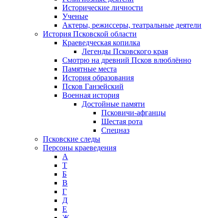
Исторические личности
Ученые
Актеры, режиссеры, театральные деятели
История Псковской области
Краеведческая копилка
Легенды Псковского края
Смотрю на древний Псков влюблённо
Памятные места
История образования
Псков Ганзейский
Военная история
Достойные памяти
Псковичи-афганцы
Шестая рота
Спецназ
Псковские следы
Персоны краеведения
А
T
Б
В
Г
Д
Е
Ж