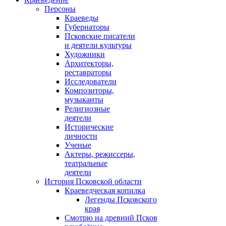
Персоны
Краеведы
Губернаторы
Псковские писатели
и деятели культуры
Художники
Архитекторы,
реставраторы
Исследователи
Композиторы,
музыканты
Религиозные
деятели
Исторические
личности
Ученые
Актеры, режиссеры,
театральные
деятели
История Псковской области
Краеведческая копилка
Легенды Псковского
края
Смотрю на древний Псков