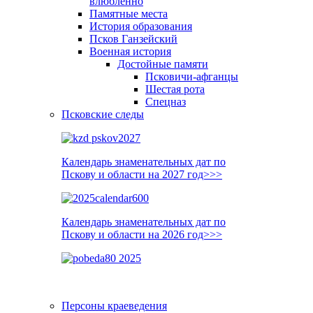
влюблённо
Памятные места
История образования
Псков Ганзейский
Военная история
Достойные памяти
Псковичи-афганцы
Шестая рота
Спецназ
Псковские следы
Календарь знаменательных дат по
Пскову и области на 2027 год>>>
Календарь знаменательных дат по
Пскову и области на 2026 год>>>
Персоны краеведения