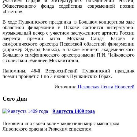
участием бардов и Литературных объединений России,
Общественного фонда содействия современной поэзии
«Светоч».
В ходе Пушкинского праздника в Большом концертном зале
областной филармонии в Пскове состоится литературно-
музыкальный вечер с участием заслуженного артиста России
лауреата премии мэра Москвы Саида Багова и
симфонического оркестра Псковской областной филармонии
(дирижер Эдуард Банько), а также концерт академического
Большого симфонического оркестра имени П.И. Чайковского
с солисткой Эмилией Москвитиной.
Напомним, 46-й Всероссийский Пушкинский праздник
поэзии пройдет с 1 по 3 июня в Пушкинских Горах.
Источник:
Псковская Лента Новостей
Сего Дня
9 августа 1409 года
Псковичи «по своей воли» заключили мир с магистром
Ливонского ордена и Рижским епископом.