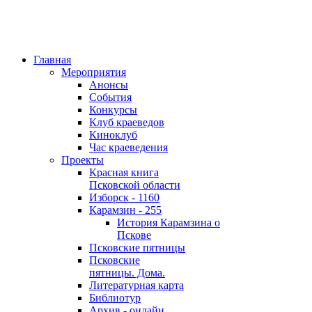
Главная
Мероприятия
Анонсы
События
Конкурсы
Клуб краеведов
Киноклуб
Час краеведения
Проекты
Красная книга
Псковской области
Изборск - 1160
Карамзин - 255
История Карамзина о
Пскове
Псковские пятницы
Псковские
пятницы. Дома.
Литературная карта
Библиотур
Архив - онлайн