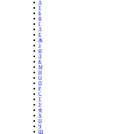
А
T
Б
В
Г
Д
Е
Ж
З
И
Л
К
М
Н
О
П
Р
С
Т
У
Ф
Х
Ц
Ч
Ш