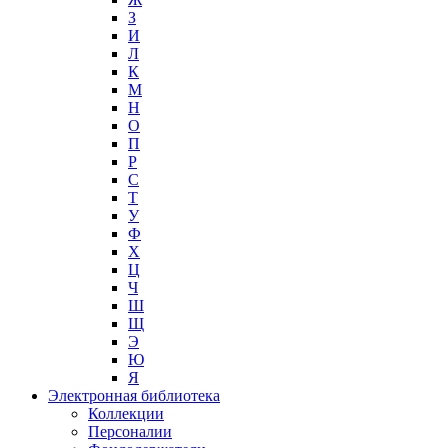
З
И
Л
К
М
Н
О
П
Р
С
Т
У
Ф
Х
Ц
Ч
Ш
Щ
Э
Ю
Я
Электронная библиотека
Коллекции
Персоналии