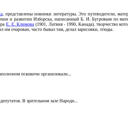
ка
, представлены новинки литературы. Это путеводители, мат
ении и развитии Изборска, написанный Б. И. Бугровым по мат
ора
Е. Е. Климова
(1901, Латвия - 1990, Канада), творчество кот
л им очарован, часто бывал там, делал зарисовки, этюды.
полеоном псковичи организовали...
депутатов. В зрительном зале Народн...