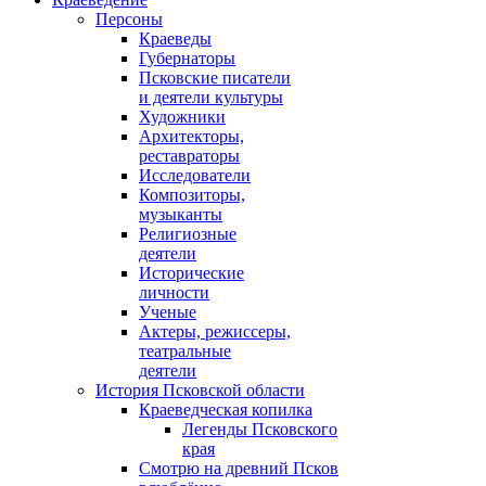
Персоны
Краеведы
Губернаторы
Псковские писатели
и деятели культуры
Художники
Архитекторы,
реставраторы
Исследователи
Композиторы,
музыканты
Религиозные
деятели
Исторические
личности
Ученые
Актеры, режиссеры,
театральные
деятели
История Псковской области
Краеведческая копилка
Легенды Псковского
края
Смотрю на древний Псков