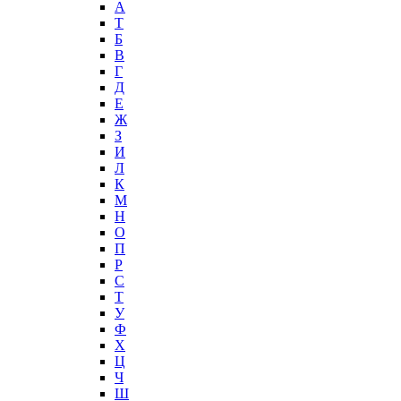
А
T
Б
В
Г
Д
Е
Ж
З
И
Л
К
М
Н
О
П
Р
С
Т
У
Ф
Х
Ц
Ч
Ш