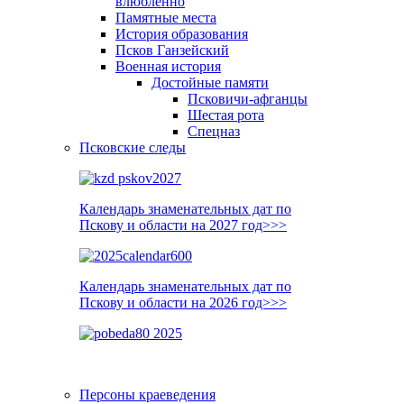
влюблённо
Памятные места
История образования
Псков Ганзейский
Военная история
Достойные памяти
Псковичи-афганцы
Шестая рота
Спецназ
Псковские следы
Календарь знаменательных дат по
Пскову и области на 2027 год>>>
Календарь знаменательных дат по
Пскову и области на 2026 год>>>
Персоны краеведения