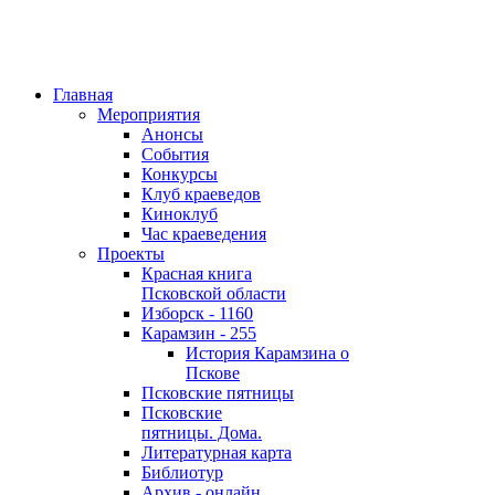
Главная
Мероприятия
Анонсы
События
Конкурсы
Клуб краеведов
Киноклуб
Час краеведения
Проекты
Красная книга
Псковской области
Изборск - 1160
Карамзин - 255
История Карамзина о
Пскове
Псковские пятницы
Псковские
пятницы. Дома.
Литературная карта
Библиотур
Архив - онлайн