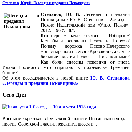
Степанов, Юрий. Легенды и предания Псковщины
Степанов, Ю. В.
Легенды и предания
Псковщины / Ю. В. Степанов. – 2-е изд. –
Псков: Издательский дом «Утро. Псков»,
2012. – 96 с. : ил.
Кто первым начал княжить в Изборске?
Кем были основаны Псков и Порхов?
Почему дорожка Псково-Печерского
монастыря называется «Кровавой», а самые
большие палаты Пскова – Поганкиными?
Как были спасены псковичи от гнева
Ивана Грозного? Что спрятано в подземелье Гремячей
башни?..
Об этом рассказывается в новой книге
Ю. В. Степанова
«Легенды и предания Псковщины»
.
Сего Дня
10 августа 1918 года
Восстание крестьян в Ручьевской волости Порховского уезда
против Советской власти, перекинувшееся и...