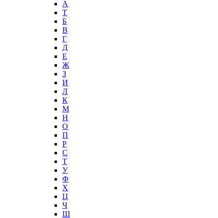
А
T
Б
В
Г
Д
Е
Ж
З
И
Л
К
М
Н
О
П
Р
С
Т
У
Ф
Х
Ц
Ч
Ш