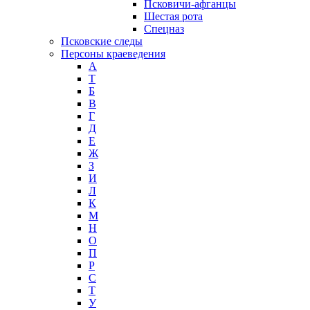
Псковичи-афганцы
Шестая рота
Спецназ
Псковские следы
Персоны краеведения
А
T
Б
В
Г
Д
Е
Ж
З
И
Л
К
М
Н
О
П
Р
С
Т
У