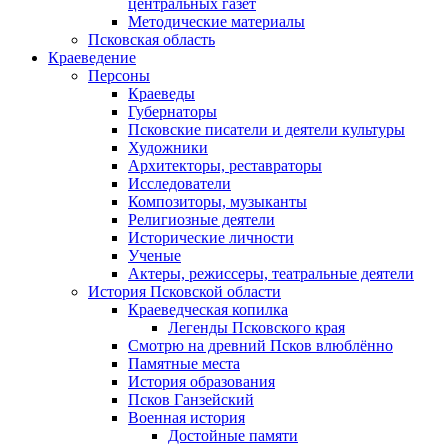
центральных газет
Методические материалы
Псковская область
Краеведение
Персоны
Краеведы
Губернаторы
Псковские писатели и деятели культуры
Художники
Архитекторы, реставраторы
Исследователи
Композиторы, музыканты
Религиозные деятели
Исторические личности
Ученые
Актеры, режиссеры, театральные деятели
История Псковской области
Краеведческая копилка
Легенды Псковского края
Смотрю на древний Псков влюблённо
Памятные места
История образования
Псков Ганзейский
Военная история
Достойные памяти