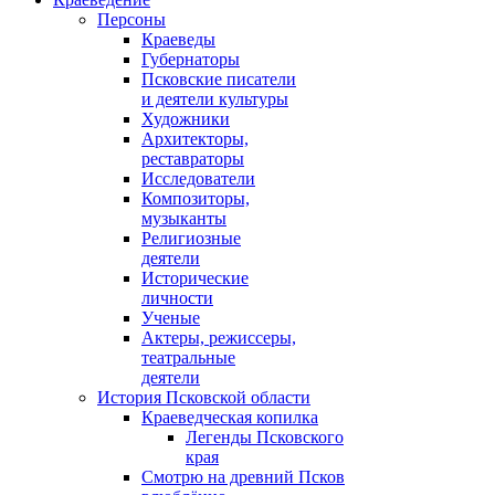
Персоны
Краеведы
Губернаторы
Псковские писатели
и деятели культуры
Художники
Архитекторы,
реставраторы
Исследователи
Композиторы,
музыканты
Религиозные
деятели
Исторические
личности
Ученые
Актеры, режиссеры,
театральные
деятели
История Псковской области
Краеведческая копилка
Легенды Псковского
края
Смотрю на древний Псков