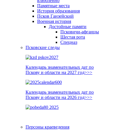
влюблённо
Памятные места
История образования
Псков Ганзейский
Военная история
Достойные памяти
Псковичи-афганцы
Шестая рота
Спецназ
Псковские следы
Календарь знаменательных дат по
Пскову и области на 2027 год>>>
Календарь знаменательных дат по
Пскову и области на 2026 год>>>
Персоны краеведения