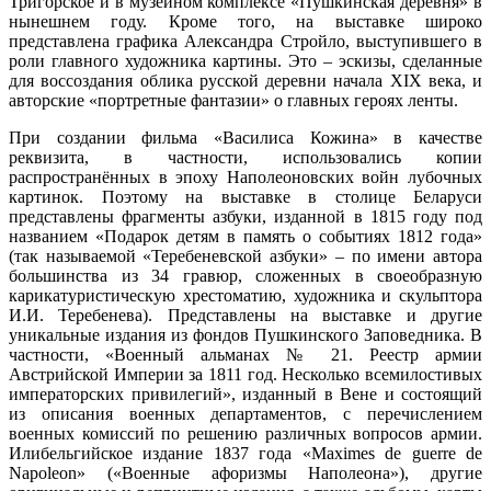
Тригорское и в музейном комплексе «Пушкинская деревня» в
нынешнем году. Кроме того, на выставке широко
представлена графика Александра Стройло, выступившего в
роли главного художника картины. Это – эскизы, сделанные
для воссоздания облика русской деревни начала XIX века, и
авторские «портретные фантазии» о главных героях ленты.
При создании фильма «Василиса Кожина» в качестве
реквизита, в частности, использовались копии
распространённых в эпоху Наполеоновских войн лубочных
картинок. Поэтому на выставке в столице Беларуси
представлены фрагменты азбуки, изданной в 1815 году под
названием «Подарок детям в память о событиях 1812 года»
(так называемой «Теребеневской азбуки» – по имени автора
большинства из 34 гравюр, сложенных в своеобразную
карикатуристическую хрестоматию, художника и скульптора
И.И. Теребенева). Представлены на выставке и другие
уникальные издания из фондов Пушкинского Заповедника. В
частности, «Военный альманах № 21. Реестр армии
Австрийской Империи за 1811 год. Несколько всемилостивых
императорских привилегий», изданный в Вене и состоящий
из описания военных департаментов, с перечислением
военных комиссий по решению различных вопросов армии.
Илибельгийское издание 1837 года «Maximes de guerre de
Napoleon» («Военные афоризмы Наполеона»), другие