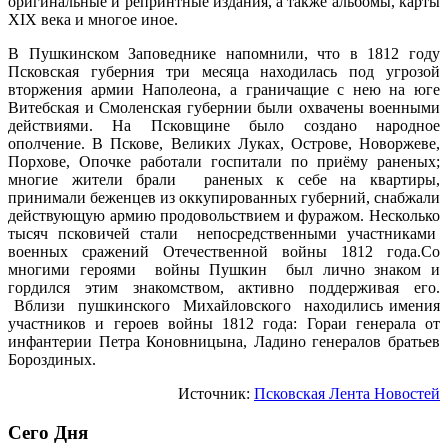
оригинальные и репринтные издания, а также альбомы, карты
ХІХ века и многое иное.
В Пушкинском Заповеднике напомнили, что в 1812 году
Псковская губерния три месяца находилась под угрозой
вторжения армии Наполеона, а граничащие с нею на юге
Витебская и Смоленская губернии были охвачены военными
действиями. На Псковщине было создано народное
ополчение. В Пскове, Великих Луках, Острове, Новоржеве,
Порхове, Опочке работали госпитали по приёму раненых;
многие жители брали раненых к себе на квартиры,
принимали беженцев из оккупированных губерний, снабжали
действующую армию продовольствием и фуражом. Несколько
тысяч псковичей стали непосредственными участниками
военных сражений Отечественной войны 1812 года.Со
многими героями войны Пушкин был лично зна­ком и
гордился этим знакомством, активно поддерживая его.
Вблизи пушкинского Михайловского находились имения
участников и героев войны 1812 года: Гораи генерала от
инфантерии Петра Коновницына, Ладино генералов братьев
Бороздиных.
Источник:
Псковская Лента Новостей
Сего Дня