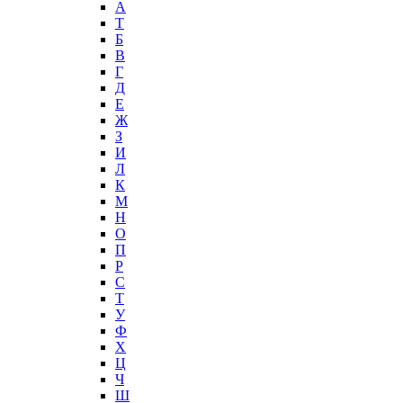
А
T
Б
В
Г
Д
Е
Ж
З
И
Л
К
М
Н
О
П
Р
С
Т
У
Ф
Х
Ц
Ч
Ш