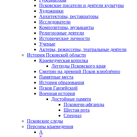
Псковские писатели и деятели культуры
Художники
Архитекторы, реставраторы
Исследователи
Композиторы, музыканты
Религиозные деятели
Исторические личности
Ученые
Актеры, режиссеры, театральные деятели
История Псковской области
Краеведческая копилка
Легенды Псковского края
Смотрю на древний Псков влюблённо
Памятные места
История образования
Псков Ганзейский
Военная история
Достойные памяти
Псковичи-афганцы
Шестая рота
Спецназ
Псковские следы
Персоны краеведения
А