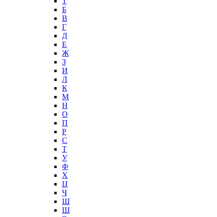
T
Б
В
Г
Д
Е
Ж
З
И
Л
К
М
Н
О
П
Р
С
Т
У
Ф
Х
Ц
Ч
Ш
Щ