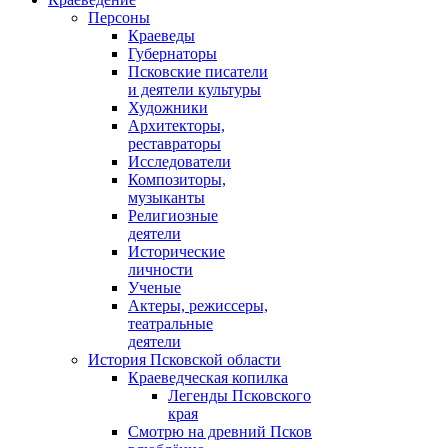
Персоны
Краеведы
Губернаторы
Псковские писатели
и деятели культуры
Художники
Архитекторы,
реставраторы
Исследователи
Композиторы,
музыканты
Религиозные
деятели
Исторические
личности
Ученые
Актеры, режиссеры,
театральные
деятели
История Псковской области
Краеведческая копилка
Легенды Псковского
края
Смотрю на древний Псков