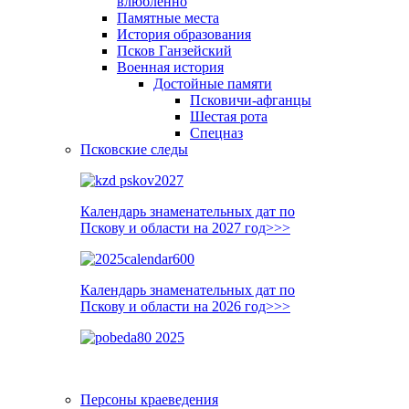
влюблённо
Памятные места
История образования
Псков Ганзейский
Военная история
Достойные памяти
Псковичи-афганцы
Шестая рота
Спецназ
Псковские следы
Календарь знаменательных дат по
Пскову и области на 2027 год>>>
Календарь знаменательных дат по
Пскову и области на 2026 год>>>
Персоны краеведения