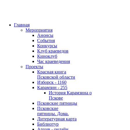
Главная
Мероприятия
Анонсы
События
Конкурсы
Клуб краеведов
Киноклуб
Час краеведения
Проекты
Красная книга
Псковской области
Изборск - 1160
Карамзин - 255
История Карамзина о
Пскове
Псковские пятницы
Псковские
пятницы. Дома.
Литературная карта
Библиотур
Архив - онлайн