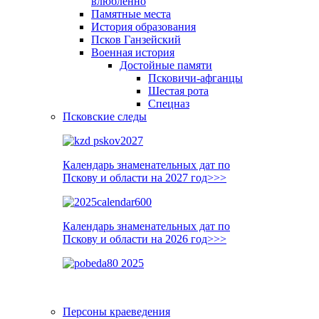
влюблённо
Памятные места
История образования
Псков Ганзейский
Военная история
Достойные памяти
Псковичи-афганцы
Шестая рота
Спецназ
Псковские следы
Календарь знаменательных дат по
Пскову и области на 2027 год>>>
Календарь знаменательных дат по
Пскову и области на 2026 год>>>
Персоны краеведения