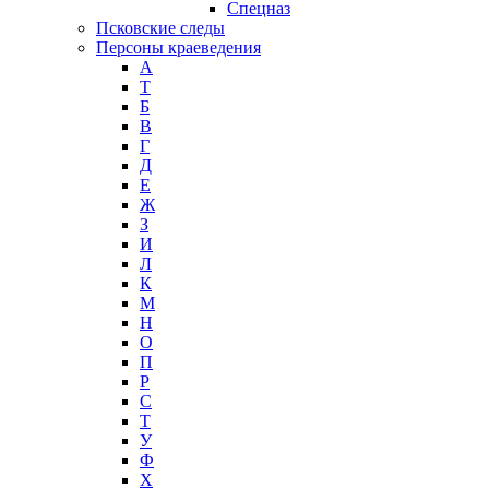
Спецназ
Псковские следы
Персоны краеведения
А
T
Б
В
Г
Д
Е
Ж
З
И
Л
К
М
Н
О
П
Р
С
Т
У
Ф
Х