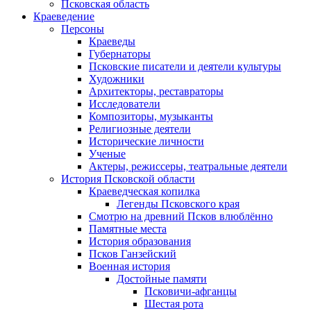
Псковская область
Краеведение
Персоны
Краеведы
Губернаторы
Псковские писатели и деятели культуры
Художники
Архитекторы, реставраторы
Исследователи
Композиторы, музыканты
Религиозные деятели
Исторические личности
Ученые
Актеры, режиссеры, театральные деятели
История Псковской области
Краеведческая копилка
Легенды Псковского края
Смотрю на древний Псков влюблённо
Памятные места
История образования
Псков Ганзейский
Военная история
Достойные памяти
Псковичи-афганцы
Шестая рота