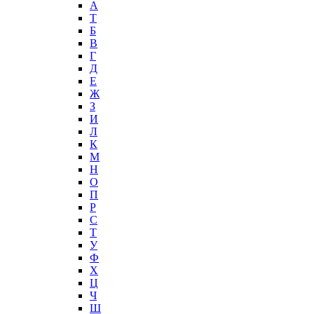
А
T
Б
В
Г
Д
Е
Ж
З
И
Л
К
М
Н
О
П
Р
С
Т
У
Ф
Х
Ц
Ч
Ш