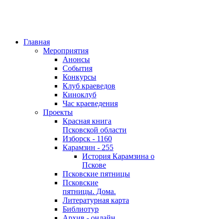
Главная
Мероприятия
Анонсы
События
Конкурсы
Клуб краеведов
Киноклуб
Час краеведения
Проекты
Красная книга
Псковской области
Изборск - 1160
Карамзин - 255
История Карамзина о
Пскове
Псковские пятницы
Псковские
пятницы. Дома.
Литературная карта
Библиотур
Архив - онлайн