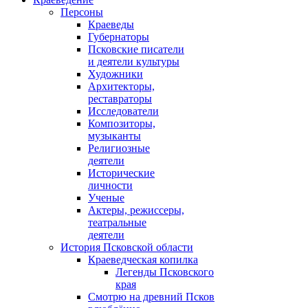
Персоны
Краеведы
Губернаторы
Псковские писатели
и деятели культуры
Художники
Архитекторы,
реставраторы
Исследователи
Композиторы,
музыканты
Религиозные
деятели
Исторические
личности
Ученые
Актеры, режиссеры,
театральные
деятели
История Псковской области
Краеведческая копилка
Легенды Псковского
края
Смотрю на древний Псков