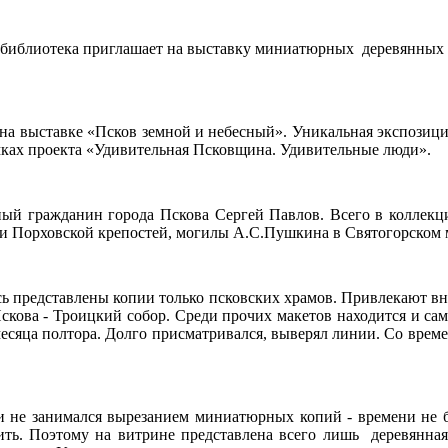
я библиотека приглашает на выставку миниатюрных деревянных
а выставке «Псков земной и небесный». Уникальная экспозиция 
мках проекта «Удивительная Псковщина. Удивительные люди».
ый гражданин города Пскова Сергей Павлов. Всего в коллекци
 и Порховской крепостей, могилы А.С.Пушкина в Святогорском 
есь представлены копии только псковских храмов. Привлекают 
скова - Троицкий собор. Среди прочих макетов находится и са
 месяца полтора. Долго присматривался, выверял линии. Со време
и не занимался вырезанием миниатюрных копий - времени не б
чить. Поэтому на витрине представлена всего лишь деревянная