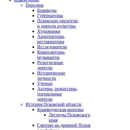
Персоны
Краеведы
Губернаторы
Псковские писатели
и деятели культуры
Художники
Архитекторы,
реставраторы
Исследователи
Композиторы,
музыканты
Религиозные
деятели
Исторические
личности
Ученые
Актеры, режиссеры,
театральные
деятели
История Псковской области
Краеведческая копилка
Легенды Псковского
края
Смотрю на древний Псков