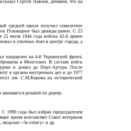
ассказал Сергей Павлов, добавив, что на
кой средней школе получил семилетнее
х на Псковщине был дважды ранен. С 23
те 22 июля 1944 года войска 42-й армии
вовал в уличных боях в центре города, а
ыл направлен на 4-й Украинский фронт,
реброшена в Монголию. В составе войск
журию и дошел до Порт-Артура. После
боту в органы внутренних дел и до 1977
титут им. С.М.Кирова на исторический
занимается резьбой по дереву.
 С 1990 года был избран председателем
ящее время возглавляет Совет ветеранов
 медалью «3а отвагу» и др.