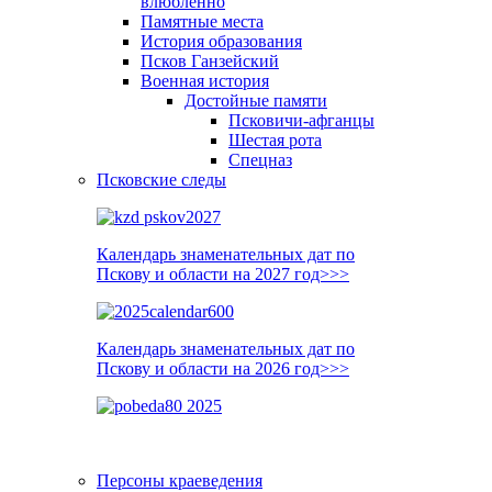
влюблённо
Памятные места
История образования
Псков Ганзейский
Военная история
Достойные памяти
Псковичи-афганцы
Шестая рота
Спецназ
Псковские следы
Календарь знаменательных дат по
Пскову и области на 2027 год>>>
Календарь знаменательных дат по
Пскову и области на 2026 год>>>
Персоны краеведения