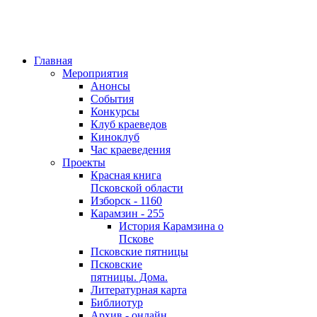
Главная
Мероприятия
Анонсы
События
Конкурсы
Клуб краеведов
Киноклуб
Час краеведения
Проекты
Красная книга
Псковской области
Изборск - 1160
Карамзин - 255
История Карамзина о
Пскове
Псковские пятницы
Псковские
пятницы. Дома.
Литературная карта
Библиотур
Архив - онлайн