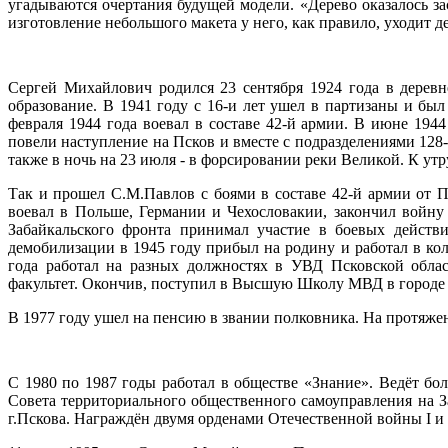
угадываются очертания будущей модели. «Дерево оказалось зас
изготовление небольшого макета у него, как правило, уходит де
Сергей Михайлович родился 23 сентября 1924 года в дерев
образование. В 1941 году с 16-и лет ушел в партизаны и бы
февраля 1944 года воевал в составе 42-й армии. В июне 1944
повели наступление на Псков и вместе с подразделениями 128-
также в ночь на 23 июля - в форсировании реки Великой. К ут
Так и прошел С.М.Павлов с боями в составе 42-й армии от П
воевал в Польше, Германии и Чехословакии, закончил войну
Забайкальского фронта принимал участие в боевых дейст
демобилизации в 1945 году прибыл на родину и работал в кол
года работал на разных должностях в УВД Псковской обла
факультет. Окончив, поступил в Высшую Школу МВД в городе Л
В 1977 году ушел на пенсию в звании полковника. На протяжен
С 1980 по 1987 годы работал в обществе «Знание». Ведёт бо
Совета территориального общественного самоуправления на За
г.Пскова. Награждён двумя орденами Отечественной войны I и I