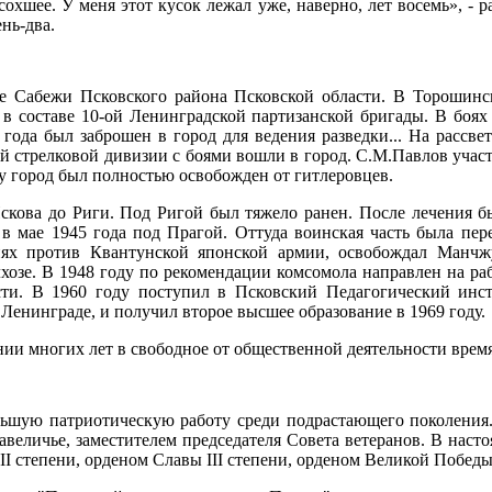
охшее. У меня этот кусок лежал уже, наверно, лет восемь», - р
нь-два.
не Сабежи Псковского района Псковской области. В Торошинс
л в составе 10-ой Ленинградской партизанской бригады. В боя
 года был заброшен в город для ведения разведки... На рассве
й стрелковой дивизии с боями вошли в город. С.М.Павлов участ
ру город был полностью освобожден от гитлеровцев.
скова до Риги. Под Ригой был тяжело ранен. После лечения б
 в мае 1945 года под Прагой. Оттуда воинская часть была пе
виях против Квантунской японской армии, освобождал Манч
хозе. В 1948 году по рекомендации комсомола направлен на ра
сти. В 1960 году поступил в Псковский Педагогический инс
енинграде, и получил второе высшее образование в 1969 году.
ии многих лет в свободное от общественной деятельности время 
льшую патриотическую работу среди подрастающего поколения.
величье, заместителем председателя Совета ветеранов. В насто
I степени, орденом Славы III степени, орденом Великой Победы,