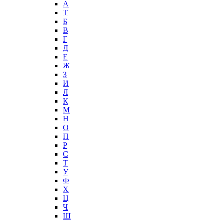
А
T
Б
В
Г
Д
Е
Ж
З
И
Л
К
М
Н
О
П
Р
С
Т
У
Ф
Х
Ц
Ч
Ш