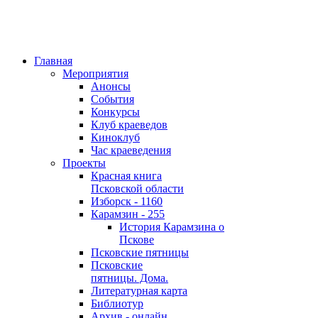
Главная
Мероприятия
Анонсы
События
Конкурсы
Клуб краеведов
Киноклуб
Час краеведения
Проекты
Красная книга
Псковской области
Изборск - 1160
Карамзин - 255
История Карамзина о
Пскове
Псковские пятницы
Псковские
пятницы. Дома.
Литературная карта
Библиотур
Архив - онлайн