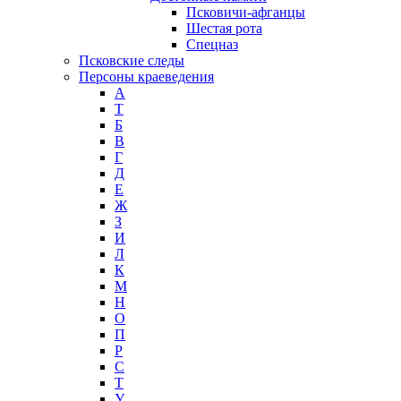
Псковичи-афганцы
Шестая рота
Спецназ
Псковские следы
Персоны краеведения
А
T
Б
В
Г
Д
Е
Ж
З
И
Л
К
М
Н
О
П
Р
С
Т
У