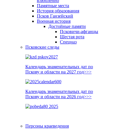
влюблённо
Памятные места
История образования
Псков Ганзейский
Военная история
Достойные памяти
Псковичи-афганцы
Шестая рота
Спецназ
Псковские следы
Календарь знаменательных дат по
Пскову и области на 2027 год>>>
Календарь знаменательных дат по
Пскову и области на 2026 год>>>
Персоны краеведения