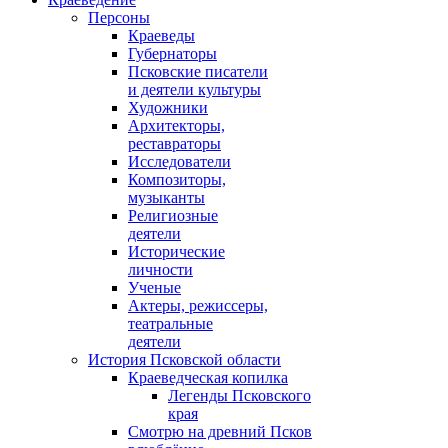
Персоны
Краеведы
Губернаторы
Псковские писатели
и деятели культуры
Художники
Архитекторы,
реставраторы
Исследователи
Композиторы,
музыканты
Религиозные
деятели
Исторические
личности
Ученые
Актеры, режиссеры,
театральные
деятели
История Псковской области
Краеведческая копилка
Легенды Псковского
края
Смотрю на древний Псков