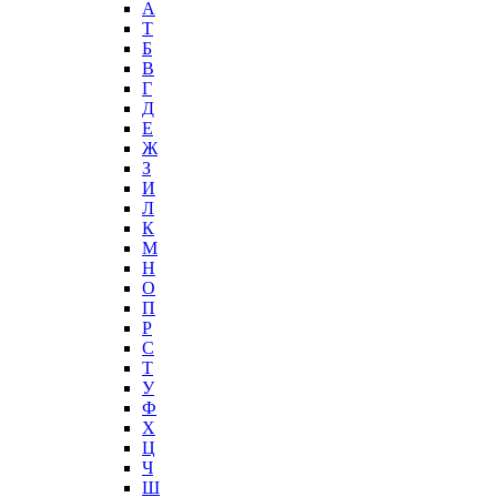
А
T
Б
В
Г
Д
Е
Ж
З
И
Л
К
М
Н
О
П
Р
С
Т
У
Ф
Х
Ц
Ч
Ш