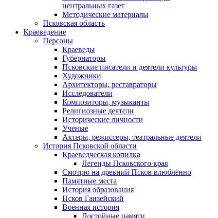
центральных газет
Методические материалы
Псковская область
Краеведение
Персоны
Краеведы
Губернаторы
Псковские писатели и деятели культуры
Художники
Архитекторы, реставраторы
Исследователи
Композиторы, музыканты
Религиозные деятели
Исторические личности
Ученые
Актеры, режиссеры, театральные деятели
История Псковской области
Краеведческая копилка
Легенды Псковского края
Смотрю на древний Псков влюблённо
Памятные места
История образования
Псков Ганзейский
Военная история
Достойные памяти