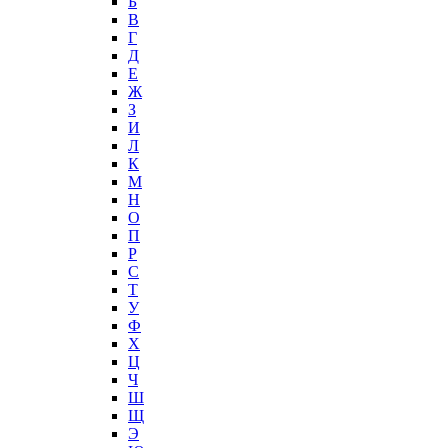
Б
В
Г
Д
Е
Ж
З
И
Л
К
М
Н
О
П
Р
С
Т
У
Ф
Х
Ц
Ч
Ш
Щ
Э