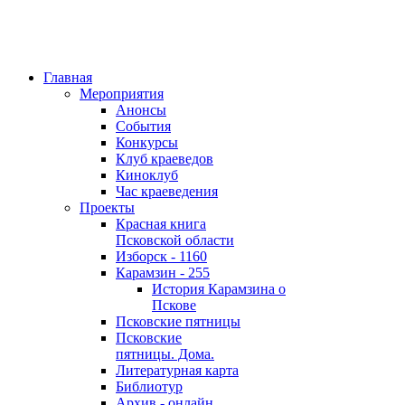
Главная
Мероприятия
Анонсы
События
Конкурсы
Клуб краеведов
Киноклуб
Час краеведения
Проекты
Красная книга
Псковской области
Изборск - 1160
Карамзин - 255
История Карамзина о
Пскове
Псковские пятницы
Псковские
пятницы. Дома.
Литературная карта
Библиотур
Архив - онлайн