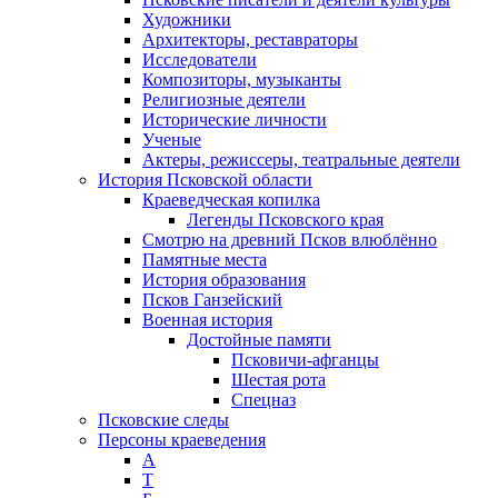
Художники
Архитекторы, реставраторы
Исследователи
Композиторы, музыканты
Религиозные деятели
Исторические личности
Ученые
Актеры, режиссеры, театральные деятели
История Псковской области
Краеведческая копилка
Легенды Псковского края
Смотрю на древний Псков влюблённо
Памятные места
История образования
Псков Ганзейский
Военная история
Достойные памяти
Псковичи-афганцы
Шестая рота
Спецназ
Псковские следы
Персоны краеведения
А
T