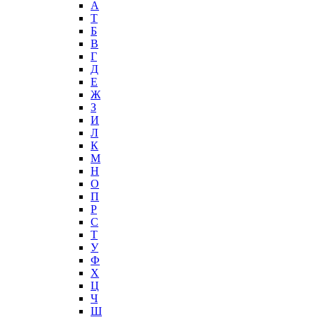
А
T
Б
В
Г
Д
Е
Ж
З
И
Л
К
М
Н
О
П
Р
С
Т
У
Ф
Х
Ц
Ч
Ш