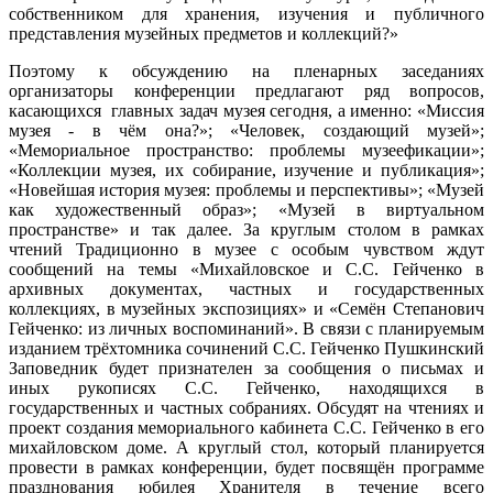
собственником для хранения, изучения и публичного
представления музейных предметов и коллекций?»
Поэтому к обсуждению на пленарных заседаниях
организаторы конференции предлагают ряд вопросов,
касающихся главных задач музея сегодня, а именно: «Миссия
музея - в чём она?»; «Человек, создающий музей»;
«Мемориальное пространство: проблемы музеефикации»;
«Коллекции музея, их собирание, изучение и публикация»;
«Новейшая история музея: проблемы и перспективы»; «Музей
как художественный образ»; «Музей в виртуальном
пространстве» и так далее. За круглым столом в рамках
чтений Традиционно в музее с особым чувством ждут
сообщений на темы «Михайловское и С.С. Гейченко в
архивных документах, частных и государственных
коллекциях, в музейных экспозициях» и «Семён Степанович
Гейченко: из личных воспоминаний». В связи с планируемым
изданием трёхтомника сочинений С.С. Гейченко Пушкинский
Заповедник будет признателен за сообщения о письмах и
иных рукописях С.С. Гейченко, находящихся в
государственных и частных собраниях. Обсудят на чтениях и
проект создания мемориального кабинета С.С. Гейченко в его
михайловском доме. А круглый стол, который планируется
провести в рамках конференции, будет посвящён программе
празднования юбилея Хранителя в течение всего