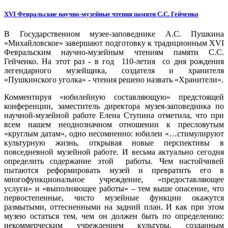
ХVI Февральские научно-музейные чтения памяти С.С. Гейченко
В Государственном музее-заповеднике А.С. Пушкина
«Михайловское» завершают подготовку к традиционным ХVI
Февральским научно-музейным чтениям памяти С.С.
Гейченко. На этот раз - в год 110-летия со дня рождения
легендарного музейщика, создателя и хранителя
«Пушкинского уголка» - чтения решено назвать «Хранители».
Комментируя «юбилейную составляющую» предстоящей
конференции, заместитель директора музея-заповедника по
научной-музейной работе Елена Ступина отметила, что при
всем нашем неоднозначном отношении к пресловутым
«круглым датам», одно несомненно: юбилеи «…стимулируют
культурную жизнь, открывая новые перспективы в
повседневной музейной работе. И весьма актуально сегодня
определить содержание этой работы. Чем настойчивей
пытаются реформировать музей и превратить его в
многофункциональное учреждение, «предоставляющее
услуги» и «выполняющее работы» – тем выше опасение, что
первостепенные, чисто музейные функции окажутся
размытыми, оттесненными на задний план. И как при этом
музею остаться тем, чем он должен быть по определению:
некоммерческим учреждением культуры, созданным