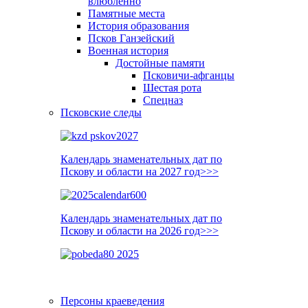
влюблённо
Памятные места
История образования
Псков Ганзейский
Военная история
Достойные памяти
Псковичи-афганцы
Шестая рота
Спецназ
Псковские следы
Календарь знаменательных дат по
Пскову и области на 2027 год>>>
Календарь знаменательных дат по
Пскову и области на 2026 год>>>
Персоны краеведения