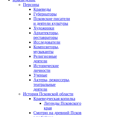
Персоны
Краеведы
Губернаторы
Псковские писатели
и деятели культуры
Художники
Архитекторы,
реставраторы
Исследователи
Композиторы,
музыканты
Религиозные
деятели
Исторические
личности
Ученые
Актеры, режиссеры,
театральные
деятели
История Псковской области
Краеведческая копилка
Легенды Псковского
края
Смотрю на древний Псков