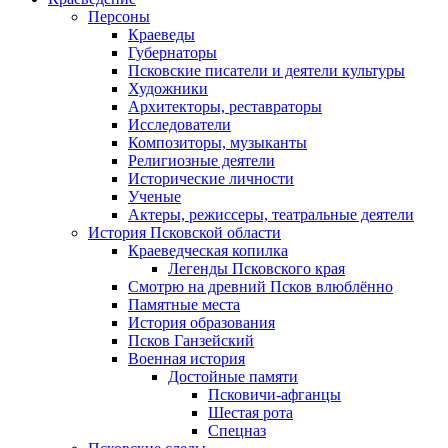
Персоны
Краеведы
Губернаторы
Псковские писатели и деятели культуры
Художники
Архитекторы, реставраторы
Исследователи
Композиторы, музыканты
Религиозные деятели
Исторические личности
Ученые
Актеры, режиссеры, театральные деятели
История Псковской области
Краеведческая копилка
Легенды Псковского края
Смотрю на древний Псков влюблённо
Памятные места
История образования
Псков Ганзейский
Военная история
Достойные памяти
Псковичи-афганцы
Шестая рота
Спецназ