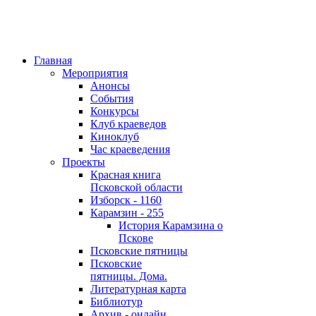
Главная
Мероприятия
Анонсы
События
Конкурсы
Клуб краеведов
Киноклуб
Час краеведения
Проекты
Красная книга
Псковской области
Изборск - 1160
Карамзин - 255
История Карамзина о
Пскове
Псковские пятницы
Псковские
пятницы. Дома.
Литературная карта
Библиотур
Архив - онлайн