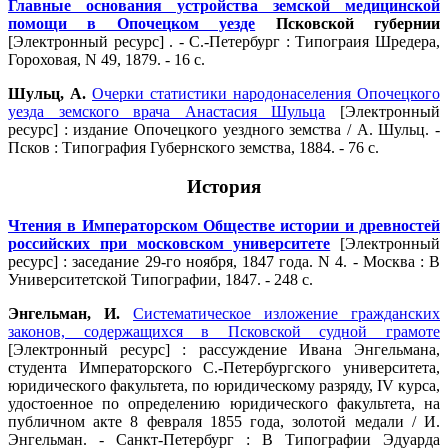
Главные основания устройства земской медицинской
помощи в Опочецком уезде
Псковской губернии
[Электронный ресурс] . - С.-Петербург : Типограия Шредера,
Гороховая, N 49, 1879. - 16 с.
Шульц, А.
Очерки статистики народонаселения Опочецкого
уезда земского врача Анастасия Шульца
[Электронный
ресурс] : издание Опочецкого уездного земства / А. Шульц. -
Псков : Типография Губернского земства, 1884. - 76 с.
История
Чтения в Императорском Обществе истории и древностей
российских при московском университете
[Электронный
ресурс] : заседание 29-го ноября, 1847 года. N 4. - Москва : В
Университетской Типографии, 1847. - 248 с.
Энгельман, И.
Систематическое изложение гражданских
законов, содержащихся в Псковской судной грамоте
[Электронный ресурс] : рассуждение Ивана Энгельмана,
студента Императорского С.-Петербургского университета,
юридического факультета, по юридическому разряду, IV курса,
удостоенное по определению юридического факультета, на
публичном акте 8 февраля 1855 года, золотой медали / И.
Энгельман. - Санкт-Петербург : В Типографии Эдуарда