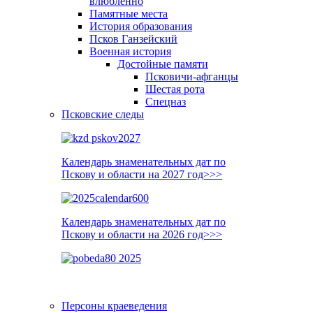
влюблённо
Памятные места
История образования
Псков Ганзейский
Военная история
Достойные памяти
Псковичи-афганцы
Шестая рота
Спецназ
Псковские следы
Календарь знаменательных дат по
Пскову и области на 2027 год>>>
Календарь знаменательных дат по
Пскову и области на 2026 год>>>
Персоны краеведения