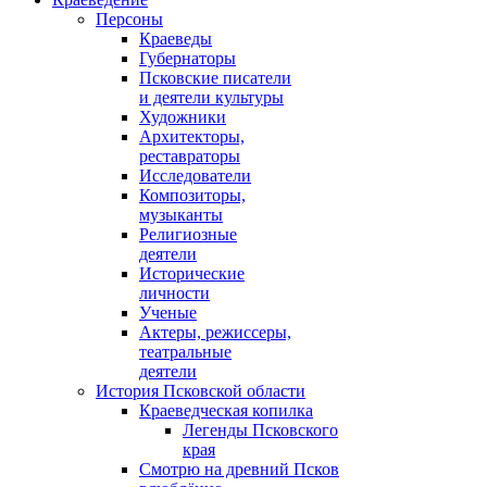
Персоны
Краеведы
Губернаторы
Псковские писатели
и деятели культуры
Художники
Архитекторы,
реставраторы
Исследователи
Композиторы,
музыканты
Религиозные
деятели
Исторические
личности
Ученые
Актеры, режиссеры,
театральные
деятели
История Псковской области
Краеведческая копилка
Легенды Псковского
края
Смотрю на древний Псков