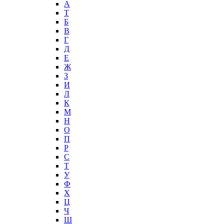
А
T
Б
В
Г
Д
Е
Ж
З
И
Л
К
М
Н
О
П
Р
С
Т
У
Ф
Х
Ц
Ч
Ш