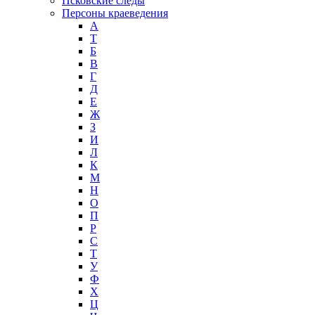
Псковские следы
Персоны краеведения
А
T
Б
В
Г
Д
Е
Ж
З
И
Л
К
М
Н
О
П
Р
С
Т
У
Ф
Х
Ц