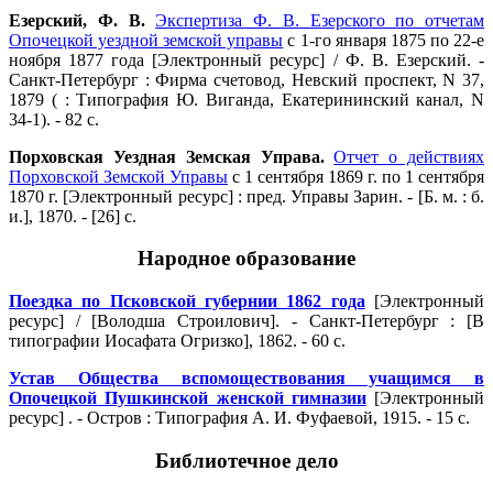
Езерский, Ф. В.
Экспертиза Ф. В. Езерского по отчетам
Опочецкой уездной земской управы
с 1-го января 1875 по 22-е
ноября 1877 года [Электронный ресурс] / Ф. В. Езерский. -
Санкт-Петербург : Фирма счетовод, Невский проспект, N 37,
1879 ( : Типография Ю. Виганда, Екатерининский канал, N
34-1). - 82 с.
Порховская Уездная Земская Управа.
Отчет о действиях
Порховской Земской Управы
с 1 сентября 1869 г. по 1 сентября
1870 г. [Электронный ресурс] : пред. Управы Зарин. - [Б. м. : б.
и.], 1870. - [26] с.
Народное образование
Поездка по Псковской губернии 1862 года
[Электронный
ресурс] / [Володша Строилович]. - Санкт-Петербург : [В
типографии Иосафата Огризко], 1862. - 60 с.
Устав Общества вспомоществования учащимся в
Опочецкой Пушкинской женской гимназии
[Электронный
ресурс] . - Остров : Типография А. И. Фуфаевой, 1915. - 15 с.
Библиотечное дело