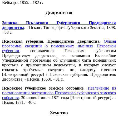
Веймара, 1855. - 182 с.
Дворянство
Записка Псковского Губернского Предводителя
дворянства
. - Псков : Типография Губернского Земства, 1898.
- 58 с.
Псковская губерния. Предводитель дворянства.
Общая
программа сведений о помещичьих имениях Псковской
губернии
, составленная Псковским губернским
Предводителем дворянства, на основании Высочайше
утвержденной программы об улучшении быта помещичьих
крестьян с приложением ведомостей, в которых следует
означить требуемые сведения по каждому имению
[Электронный ресурс] / Псковская губерния. Предводитель
дворянства. - [Псков, 1860]. - 31 с.
Псковское губернское земское собрание.
Извлечение из
постановлений экстренного Псковского губернского земского
собрания
, 30 июня-2 июля 1871 года [Электронный ресурс] . -
Псков, 1871. - 40 с.
Земство