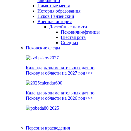
влюблённо
Памятные места
История образования
Псков Ганзейский
Военная история
Достойные памяти
Псковичи-афганцы
Шестая рота
Спецназ
Псковские следы
Календарь знаменательных дат по
Пскову и области на 2027 год>>>
Календарь знаменательных дат по
Пскову и области на 2026 год>>>
Персоны краеведения