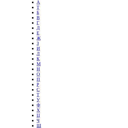
А
T
Б
В
Г
Д
Е
Ж
З
И
Л
К
М
Н
О
П
Р
С
Т
У
Ф
Х
Ц
Ч
Ш