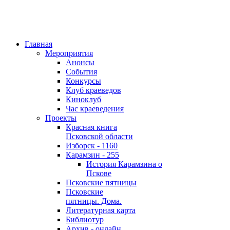
Главная
Мероприятия
Анонсы
События
Конкурсы
Клуб краеведов
Киноклуб
Час краеведения
Проекты
Красная книга
Псковской области
Изборск - 1160
Карамзин - 255
История Карамзина о
Пскове
Псковские пятницы
Псковские
пятницы. Дома.
Литературная карта
Библиотур
Архив - онлайн