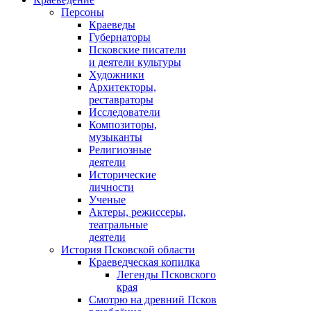
Персоны
Краеведы
Губернаторы
Псковские писатели
и деятели культуры
Художники
Архитекторы,
реставраторы
Исследователи
Композиторы,
музыканты
Религиозные
деятели
Исторические
личности
Ученые
Актеры, режиссеры,
театральные
деятели
История Псковской области
Краеведческая копилка
Легенды Псковского
края
Смотрю на древний Псков