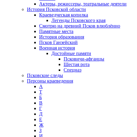
Актеры, режиссеры, театральные деятели
История Псковской области
Краеведческая копилка
Легенды Псковского края
Смотрю на древний Псков влюблённо
Памятные места
История образования
Псков Ганзейский
Военная история
Достойные памяти
Псковичи-афганцы
Шестая рота
Спецназ
Псковские следы
Персоны краеведения
А
T
Б
В
Г
Д
Е
Ж
З
И