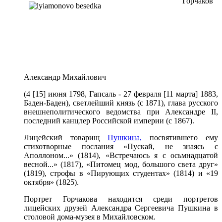
Горчаков
Александр Михайлович
(4 [15] июня 1798, Гапсаль - 27 февраля [11 марта] 1883,
Баден-Баден), светлейший князь (с 1871), глава русского
внешнеполитического ведомства при Александре II,
последний канцлер Российской империи (с 1867).
Лицейский товарищ
Пушкина,
посвятившего ему
стихотворные послания «Пускай, не знаясь с
Аполлоном...» (1814), «Встречаюсь я с осьмнадцатой
весной...» (1817), «Питомец мод, большого света друг»
(1819), строфы в «Пирующих студентах» (1814) и «19
октября» (1825).
Портрет Горчакова находится среди портретов
лицейских друзей Александра Сергеевича Пушкина в
столовой дома-музея в Михайловском.