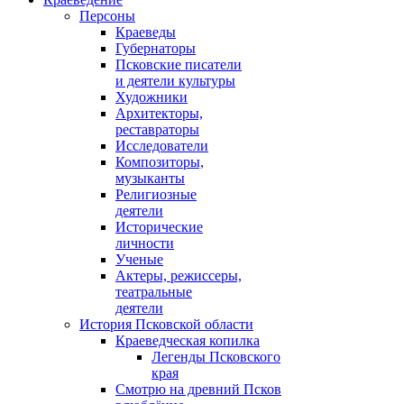
Персоны
Краеведы
Губернаторы
Псковские писатели
и деятели культуры
Художники
Архитекторы,
реставраторы
Исследователи
Композиторы,
музыканты
Религиозные
деятели
Исторические
личности
Ученые
Актеры, режиссеры,
театральные
деятели
История Псковской области
Краеведческая копилка
Легенды Псковского
края
Смотрю на древний Псков