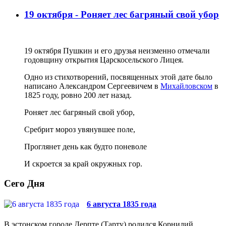
19 октября - Роняет лес багряный свой убор
19 октября Пушкин и его друзья неизменно отмечали
годовщину открытия Царскосельского Лицея.
Одно из стихотворений, посвященных этой дате было
написано Александром Сергеевичем в
Михайловском
в
1825 году, ровно 200 лет назад.
Роняет лес багряный свой убор,
Сребрит мороз увянувшее поле,
Проглянет день как будто поневоле
И скроется за край окружных гор.
Сего Дня
6 августа 1835 года
В эстонском городе Дерпте (Тарту) родился Корнилий