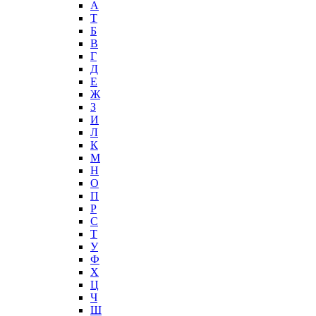
А
T
Б
В
Г
Д
Е
Ж
З
И
Л
К
М
Н
О
П
Р
С
Т
У
Ф
Х
Ц
Ч
Ш