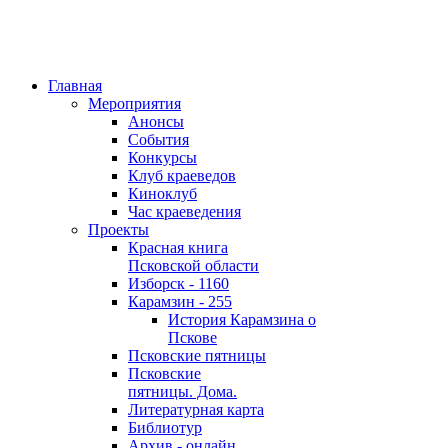
Главная
Мероприятия
Анонсы
События
Конкурсы
Клуб краеведов
Киноклуб
Час краеведения
Проекты
Красная книга
Псковской области
Изборск - 1160
Карамзин - 255
История Карамзина о
Пскове
Псковские пятницы
Псковские
пятницы. Дома.
Литературная карта
Библиотур
Архив - онлайн