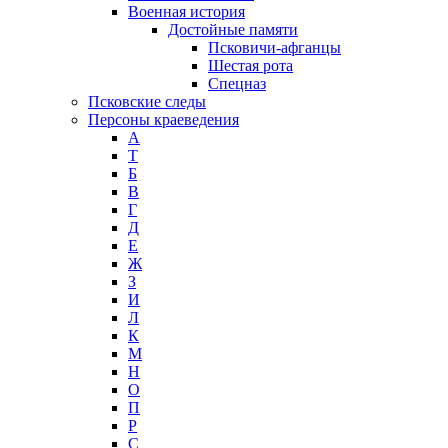
Военная история
Достойные памяти
Псковичи-афганцы
Шестая рота
Спецназ
Псковские следы
Персоны краеведения
А
T
Б
В
Г
Д
Е
Ж
З
И
Л
К
М
Н
О
П
Р
С