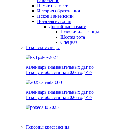
влюблённо
Памятные места
История образования
Псков Ганзейский
Военная история
Достойные памяти
Псковичи-афганцы
Шестая рота
Спецназ
Псковские следы
Календарь знаменательных дат по
Пскову и области на 2027 год>>>
Календарь знаменательных дат по
Пскову и области на 2026 год>>>
Персоны краеведения